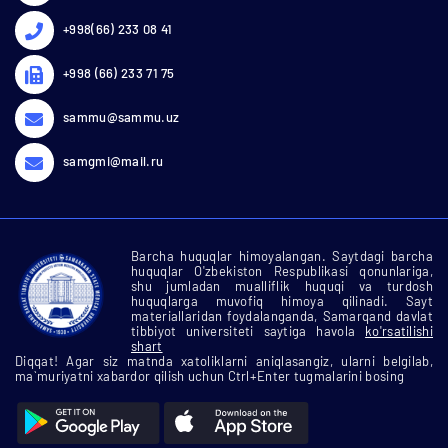
+998(66) 233 08 41
+998 (66) 233 71 75
sammu@sammu.uz
samgmi@mail.ru
Barcha huquqlar himoyalangan. Saytdagi barcha
huquqlar O'zbekiston Respublikasi qonunlariga,
shu jumladan mualliflik huquqi va turdosh
huquqlarga muvofiq himoya qilinadi. Sayt
materiallaridan foydalanganda, Samarqand davlat
tibbiyot universiteti saytiga havola
ko'rsatilishi
shart
Diqqat! Agar siz matnda xatoliklarni aniqlasangiz, ularni belgilab,
ma`muriyatni xabardor qilish uchun Ctrl+Enter tugmalarini bosing