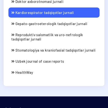
Doktor axborotnomasi jurnali
Kardiorespirator tadqiqotlar jurnali
Gepato-gastroeterologik tadqiqotlar jurnali
Reproduktiv salomatlik va uro-nefrologik
tadqiqotlar jurnali
Stomatologiya va kraniofasial tadqiqotlar jurnali
Uzbek journal of case reports
HealthWay