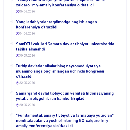
xalqaro ilmiy-amaliy konferensiya o‘tkazildi
06.06.2026
​Yangi adabiyotlar taqdimotiga bag‘ishlangan
konferensiya o‘tkazildi
04.06.2026
SamDTU vakillari Samara davlat tibbiyot universitetida
tajriba almashdi
30.05.2026
​Turkiy davlatlar olimlarining neyromodulyatsiya
muammolariga bag‘ishlangan uchinchi kongressi
o‘tkazildi
22.05.2026
Samarqand davlat tibbiyot universiteti Indoneziyaning
yetakchi oliygohi bilan hamkorlik qiladi
20.05.2026
​"Fundamental, amaliy tibbiyot va farmatsiya yutuqlari"
nomli talabalar va yosh olimlarning 80-xalqaro ilmiy-
amaliy konferensiyasi o‘tkazildi