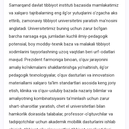
Samarqand davlat tibbiyot instituti bazasida mamlakatimiz
va xalqaro tajribalarning eng ilg'or yutuqlarini o'zgacha aks
ettirib, zamonaviy tibbiyot universitetini yaratish ma'nosini
anglatadi. Universitetimiz buning uchun zarur bo'lgan
barcha narsaga ega, jumladan kuchli ilmiy-pedagogik
potensial, boy moddiy-texnik baza va malakali tibbiyot
xodimlarini tayyorlashning uzoq vaqtdan beri urf-odatlari
mavjud. Prezident farmoniga binoan, o'quv jarayonini
amaliy ko'nikmalarni shakllantirishga yo'naltirish, ilg'or
pedagogik texnologiyalar, o'quv dasturlari va innovatsion
materiallarni xalqaro ta'lim standartlari asosida keng joriy
etish, klinika va o'quv-uslubiy bazada nazariy bilimlar va
amaliyotning kombinatsiyasini ta'minlash uchun zarur
shart-sharoitlar yaratish, chet el universitetlari bilan
hamkorlik doirasida talabalar, professor-o'qituvchilar va
tadqiqotchilar uchun akademik mobillik dasturlarini ishlab