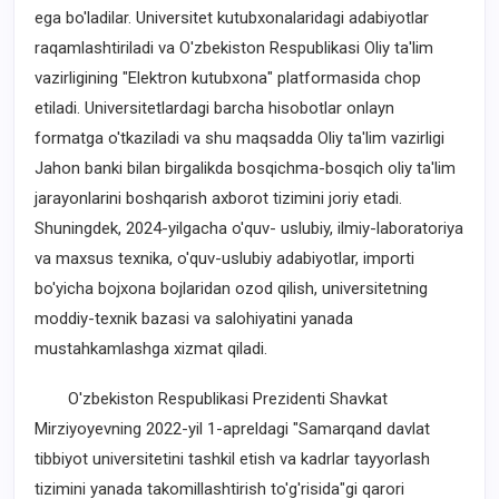
ega bo'ladilar. Universitet kutubxonalaridagi adabiyotlar
raqamlashtiriladi va O'zbekiston Respublikasi Oliy ta'lim
vazirligining "Elektron kutubxona" platformasida chop
etiladi. Universitetlardagi barcha hisobotlar onlayn
formatga o'tkaziladi va shu maqsadda Oliy ta'lim vazirligi
Jahon banki bilan birgalikda bosqichma-bosqich oliy ta'lim
jarayonlarini boshqarish axborot tizimini joriy etadi.
Shuningdek, 2024-yilgacha o'quv- uslubiy, ilmiy-laboratoriya
va maxsus texnika, o'quv-uslubiy adabiyotlar, importi
bo'yicha bojxona bojlaridan ozod qilish, universitetning
moddiy-texnik bazasi va salohiyatini yanada
mustahkamlashga xizmat qiladi.
O'zbekiston Respublikasi Prezidenti Shavkat
Mirziyoyevning 2022-yil 1-apreldagi "Samarqand davlat
tibbiyot universitetini tashkil etish va kadrlar tayyorlash
tizimini yanada takomillashtirish to'g'risida"gi qarori