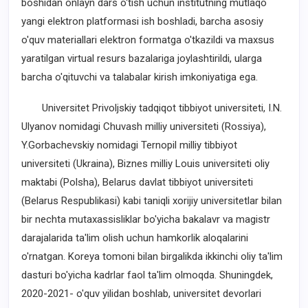
boshidan onlayn dars o'tish uchun institutning mutlaqo
yangi elektron platformasi ish boshladi, barcha asosiy
o'quv materiallari elektron formatga o'tkazildi va maxsus
yaratilgan virtual resurs bazalariga joylashtirildi, ularga
barcha o'qituvchi va talabalar kirish imkoniyatiga ega.
Universitet Privoljskiy tadqiqot tibbiyot universiteti, I.N.
Ulyanov nomidagi Chuvash milliy universiteti (Rossiya),
Y.Gorbachevskiy nomidagi Ternopil milliy tibbiyot
universiteti (Ukraina), Biznes milliy Louis universiteti oliy
maktabi (Polsha), Belarus davlat tibbiyot universiteti
(Belarus Respublikasi) kabi taniqli xorijiy universitetlar bilan
bir nechta mutaxassisliklar bo'yicha bakalavr va magistr
darajalarida ta'lim olish uchun hamkorlik aloqalarini
o'rnatgan. Koreya tomoni bilan birgalikda ikkinchi oliy ta'lim
dasturi bo'yicha kadrlar faol ta'lim olmoqda. Shuningdek,
2020-2021- o'quv yilidan boshlab, universitet devorlari