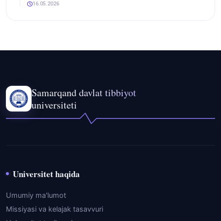
16.05.2026
Samarqand davlat tibbiyot
universiteti
Universitet haqida
Umumiy ma'lumot
Missiyasi va kelajak tasavvuri