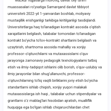
Mazkur hujjatlarga muvofiq, davlat oliy ta'lim
muassasalari ro'yxatiga Samarqand davlat tibbiyot
universiteti 2022-yil 1-yanvardan boshlab, moliyaviy
mustaqillik erishganligi tarkibiga kiritilganligi tasdiqlandi.
Universitetlarga haq to'lanadigan kontrakt asosida o'qitish
xarajatlarini belgilash, talabalar tomonidan to'lanadigan
kontrakt bo'yicha to'lov-kontrakt shartlarini belgilash va
uzaytirish, shartnoma asosida mahalliy va xorijiy
professor-o'qituvchilarni va mutaxassislarni o'quv
jarayoniga zamonaviy pedagogik texnologiyalarni tatbiq
etish va ilmiy-tadqiqot ishlarini olib borish, o'quv-uslubiy va
ilmiy jarayonlar bilan shug'ullanuvchi, professor-
o'qituvchilarning to'liq vaqtli birliklarini joriy etish bo'yicha
standartlarni ishlab chiqish, xorijiy yuqori malakali
mutaxassislarga ish haqi , talabalar uchun stipendiyalar va
grantlarni o'z mablag'lari hisobidan ajratish, mualliflik
huquqiga ega bo'lgan ishlab chiqaruvchilardan chet