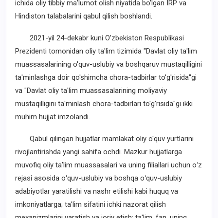
ichida oliy tibbiy ma'lumot olish niyatida bo'lgan IRP va
Hindiston talabalarini qabul qilish boshlandi.
2021-yil 24-dekabr kuni O'zbekiston Respublikasi
Prezidenti tomonidan oliy ta'lim tizimida "Davlat oliy ta'lim
muassasalarining o'quv-uslubiy va boshqaruv mustaqilligini
ta'minlashga doir qo'shimcha chora-tadbirlar to'g'risida"gi
va "Davlat oliy ta'lim muassasalarining moliyaviy
mustaqilligini ta'minlash chora-tadbirlari to'g'risida"gi ikki
muhim hujjat imzolandi.
Qabul qilingan hujjatlar mamlakat oliy o'quv yurtlarini
rivojlantirishda yangi sahifa ochdi. Mazkur hujjatlarga
muvofiq oliy taʼlim muassasalari va uning filiallari uchun oʻz
rejasi asosida oʻquv-uslubiy va boshqa oʻquv-uslubiy
adabiyotlar yaratilishi va nashr etilishi kabi huquq va
imkoniyatlarga; ta'lim sifatini ichki nazorat qilish
mexanizmlarini yaratish va joriy etish; ta'lim, fan, uning