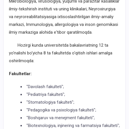
Mikrobiologiya, virusologiya, yuqumli va parazitar kasalliklar
ilmiy-tekshirish instituti va uning klinikalari, Neyroxirurgiya
va neyroreabilitatsiyasiga ixtisoslashtirilgan ilmiy-amaliy
markazi, Immunologiya, allergologiya va inson genomikasi
ilmiy markaziga alohida e'tibor qaratilmoqda.
Hozirgi kunda universitetda bakalavriatning 12 ta
yo'nalishi bo'yicha 8 ta fakultetda o'qitish ishlari amalga
oshirilmoqda:
Fakultetlar:
"Davolash fakulteti";
"Pediatriya fakulteti";
"Stomatologiya fakulteti";
"Pedagogika va psixologiya fakulteti";
"Boshqaruv va menejment fakulteti";
"Biotexnologiya, injinering va farmatsiya fakulteti";