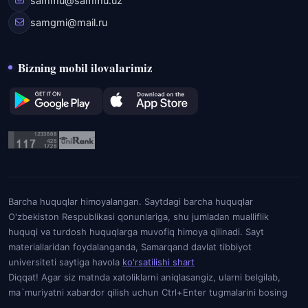
sammu@sammu.uz
samgmi@mail.ru
Bizning mobil ilovalarimiz
Barcha huquqlar himoyalangan. Saytdagi barcha huquqlar
O'zbekiston Respublikasi qonunlariga, shu jumladan mualliflik
huquqi va turdosh huquqlarga muvofiq himoya qilinadi. Sayt
materiallaridan foydalanganda, Samarqand davlat tibbiyot
universiteti saytiga havola
ko'rsatilishi shart
Diqqat! Agar siz matnda xatoliklarni aniqlasangiz, ularni belgilab,
ma`muriyatni xabardor qilish uchun Ctrl+Enter tugmalarini bosing