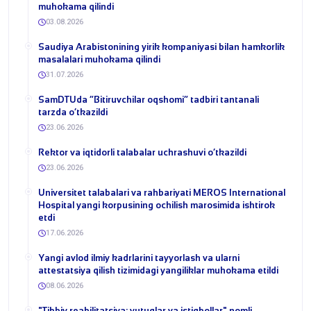
muhokama qilindi
03.08.2026
​Saudiya Arabistonining yirik kompaniyasi bilan hamkorlik
masalalari muhokama qilindi
31.07.2026
​SamDTUda “Bitiruvchilar oqshomi” tadbiri tantanali
tarzda o‘tkazildi
23.06.2026
​Rektor va iqtidorli talabalar uchrashuvi o‘tkazildi
23.06.2026
Universitet talabalari va rahbariyati MEROS International
Hospital yangi korpusining ochilish marosimida ishtirok
etdi
17.06.2026
Yangi avlod ilmiy kadrlarini tayyorlash va ularni
attestatsiya qilish tizimidagi yangiliklar muhokama etildi
08.06.2026
​"Tibbiy reabilitatsiya: yutuqlar va istiqbollar" nomli