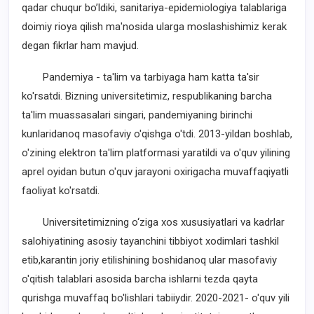
qadar chuqur bo’ldiki, sanitariya-epidemiologiya talablariga
doimiy rioya qilish ma'nosida ularga moslashishimiz kerak
degan fikrlar ham mavjud.
Pandemiya - ta'lim va tarbiyaga ham katta ta'sir
ko'rsatdi. Bizning universitetimiz, respublikaning barcha
ta'lim muassasalari singari, pandemiyaning birinchi
kunlaridanoq masofaviy o'qishga o'tdi. 2013-yildan boshlab,
o'zining elektron ta'lim platformasi yaratildi va o'quv yilining
aprel oyidan butun o'quv jarayoni oxirigacha muvaffaqiyatli
faoliyat ko'rsatdi.
Universitetimizning o‘ziga xos xususiyatlari va kadrlar
salohiyatining asosiy tayanchini tibbiyot xodimlari tashkil
etib,karantin joriy etilishining boshidanoq ular masofaviy
o'qitish talablari asosida barcha ishlarni tezda qayta
qurishga muvaffaq bo'lishlari tabiiydir. 2020-2021- o'quv yili