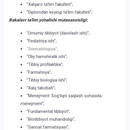
"Xalqaro ta’lim fakulteti";
"Diplomdan keyingi ta’lim fakulteti";
Bakalavr ta'lim yo'nalishi mutaxassisligi:
"Umumiy tibbiyot (davolash ishi)";
"Pediatriya ishi";
"Stomatologiya";
"Oliy hamshiralik ishi";
"Tibbiy profilaktika";
"Farmatsiya";
“Tibbiy biologiya ishi”;
"Xalq tabobati";
"Menejment: Sog'liqni saqlash sohasida
menejment";
"Fundamental tibbiyot";
"Biotibbiyot muhandisligi";
"Sanoat farmatsiyasi";