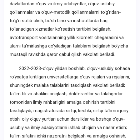
davlatlardan o'quv va ilmiy adabiyotlar, o'quv-uslubiy
qo'llanmalar va o'quv-metodik qo'llanmalarni to'g'ridan-
to'g'ri sotib olish, bo'sh bino va inshootlarda haq
to'lanadigan xizmatlar ko'rsatish tartibini belgilash,
avtotransport vositalarining yillik kilometr chegarasini va
ularni ta'mirlashga qo'yiladigan talablarni belgilash bo'yicha
mustaqil ravishda qaror qabul qilish vakolati beriladi.
2022-2023-o'quv yilidan boshlab, o'quv-uslubiy sohada
ro'yxatga kiritilgan universitetlarga o'quv rejalari va rejalarini,
shuningdek malaka talablarini tasdiqlash vakolati beriladi;
ta'lim tili va shaklini aniqlash; doktorantlar va talabgorlar
tomonidan ilmiy rahbarligini amalga oshirish tartibini
tasdiqlaydi; magistraturada sirtqi, kechki, sirtqi ta'limni joriy
etish; oliy o'quv yurtlari uchun darsliklar va boshqa o'quv-
uslubiy va ilmiy adabiyotlarni ishlab chiqish va nashr etish;
ta'lim sifatini ichki nazoratni belgilash va amalga oshirish;