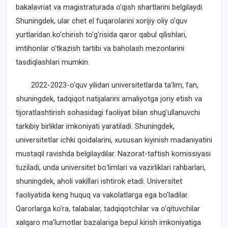
bakalavriat va magistraturada o'qish shartlarini belgilaydi.
Shuningdek, ular chet el fuqarolarini xorijiy oliy o'quv
yurtlaridan ko'chirish to'g'risida qaror qabul qilishlari,
imtihonlar o'tkazish tartibi va baholash mezonlarini
tasdiqlashlari mumkin.
2022-2023-o'quv yilidan universitetlarda ta'lim, fan,
shuningdek, tadqiqot natijalarini amaliyotga joriy etish va
tijoratlashtirish sohasidagi faoliyat bilan shug'ullanuvchi
tarkibiy birliklar imkoniyati yaratiladi. Shuningdek,
universitetlar ichki qoidalarini, xususan kiyinish madaniyatini
mustaqil ravishda belgilaydilar. Nazorat-taftish komissiyasi
tuziladi, unda universitet boʻlimlari va vazirliklari rahbarlari,
shuningdek, aholi vakillari ishtirok etadi. Universitet
faoliyatida keng huquq va vakolatlarga ega bo'ladilar.
Qarorlarga ko'ra, talabalar, tadqiqotchilar va o'qituvchilar
xalqaro ma'lumotlar bazalariga bepul kirish imkoniyatiga