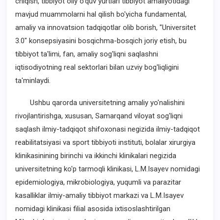
chiqish, tibbiyot oliy o'quv yurtlari tibbiyot amaliyotidagi
mavjud muammolarni hal qilish bo'yicha fundamental,
amaliy va innovatsion tadqiqotlar olib borish, "Universitet
3.0" konsepsiyasini bosqichma-bosqich joriy etish, bu
tibbiyot ta'limi, fan, amaliy sog'liqni saqlashni
iqtisodiyotning real sektorlari bilan uzviy bog'liqligini
ta'minlaydi.
Ushbu qarorda universitetning amaliy yo'nalishini
rivojlantirishga, xususan, Samarqand viloyat sog'liqni
saqlash ilmiy-tadqiqot shifoxonasi negizida ilmiy-tadqiqot
reabilitatsiyasi va sport tibbiyoti instituti, bolalar xirurgiya
klinikasinining birinchi va ikkinchi klinikalari negizida
universitetning ko'p tarmoqli klinikasi, L.M.Isayev nomidagi
epidemiologiya, mikrobiologiya, yuqumli va parazitar
kasalliklar ilmiy-amaliy tibbiyot markazi va L.M.Isayev
nomidagi klinikasi filial asosida ixtisoslashtirilgan