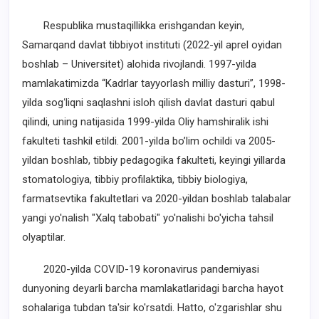
Respublika mustaqillikka erishgandan keyin,
Samarqand davlat tibbiyot instituti (2022-yil aprel oyidan
boshlab – Universitet) alohida rivojlandi. 1997-yilda
mamlakatimizda “Kadrlar tayyorlash milliy dasturi”, 1998-
yilda sogʻliqni saqlashni isloh qilish davlat dasturi qabul
qilindi, uning natijasida 1999-yilda Oliy hamshiralik ishi
fakulteti tashkil etildi. 2001-yilda bo’lim ochildi va 2005-
yildan boshlab, tibbiy pedagogika fakulteti, keyingi yillarda
stomatologiya, tibbiy profilaktika, tibbiy biologiya,
farmatsevtika fakultetlari va 2020-yildan boshlab talabalar
yangi yo'nalish "Xalq tabobati" yo'nalishi bo'yicha tahsil
olyaptilar.
2020-yilda COVID-19 koronavirus pandemiyasi
dunyoning deyarli barcha mamlakatlaridagi barcha hayot
sohalariga tubdan ta'sir ko'rsatdi. Hatto, o'zgarishlar shu