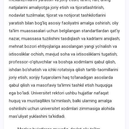
natijalarini amaliyotga joriy etish va tijoratlashtirish,
nodavlat tuzilmalar, tijorat va notijorat tashkilotlarini
yaratish bilan bog'liq asosiy faoliyatni amalga oshirish; oliy
ta'lim muassasalari uchun belgilangan standartlardan qat'iy
nazar, muassasa tuzilishini tasdiqlash va kadrlarni aniqlash;
mehnat bozori ehtiyojlariga asoslangan yangi yo'nalish va
ixtisosliklar ochish, mavjud soha va ixtisosliklarni tugatish;
professor-o'qituvchilar va boshqa xodimlarni qabul qilish,
ishdan bo'shatish va ichki rotatsiya qilish tartib-taomillarini
joriy etish; xorijiy fuqarolarni haq to'lanadigan asoslarda
qabul qilish va masofaviy ta'limni tashkil etish huquqiga
ega boʻladi. Universitet rektori ushbu hujjatlar nafaqat
huquq va mustaqillikni ta'minlash, balki ularning amalga
oshirilishi uchun universitet xodimlari zimmasiga alohida
mas'uliyat yuklashini ta'kidladi.