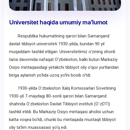
Universitet haqida umumiy ma'lumot
Respublika hukumatining qarori bilan Samarqand
davlat tibbiyot universiteti 1930-yilda, bundan 90 yil
muqaddam tashkil etilgan. Universitetimiz o‘zining shonli
tarixi davomida nafaqat O‘zbekiston, balki butun Markaziy
Osiyo mintaqasidagi yetakchi tibbiyot oliy o‘quv yurtlaridan
biriga aylanish yo‘lida uzoq yo‘lni bosib o‘tdi.
1930-yilda Oʻzbekiston Xalq Komissarlari Sovetining
1930-yil 7-maydagi 80-sonli qarori bilan Samarqand
shahrida Oʻzbekiston Davlat Tibbiyot instituti (O`zDTI)
tashkil etildi. Bu Markaziy Osiyo mintaqasi aholisi uchun
katta voqea bo'ldi, chunki bu mintaqada mustaqil tibbiyot
oliy ta'lim muassasasi yo'q edi.