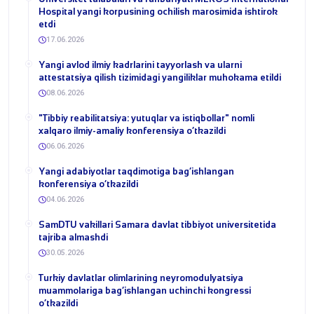
Hospital yangi korpusining ochilish marosimida ishtirok
etdi
17.06.2026
Yangi avlod ilmiy kadrlarini tayyorlash va ularni
attestatsiya qilish tizimidagi yangiliklar muhokama etildi
08.06.2026
​"Tibbiy reabilitatsiya: yutuqlar va istiqbollar" nomli
xalqaro ilmiy-amaliy konferensiya o‘tkazildi
06.06.2026
​Yangi adabiyotlar taqdimotiga bag‘ishlangan
konferensiya o‘tkazildi
04.06.2026
SamDTU vakillari Samara davlat tibbiyot universitetida
tajriba almashdi
30.05.2026
​Turkiy davlatlar olimlarining neyromodulyatsiya
muammolariga bag‘ishlangan uchinchi kongressi
o‘tkazildi