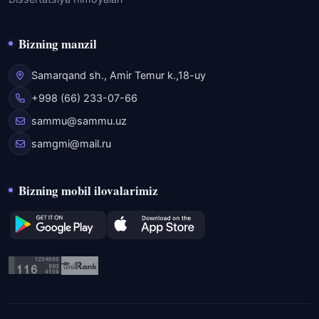
Bizning manzil
Samarqand sh., Amir Temur k.,18-uy
+998 (66) 233-07-66
sammu@sammu.uz
samgmi@mail.ru
Bizning mobil ilovalarimiz