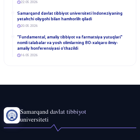
22.05.2026
Samarqand davlat tibbiyot universiteti Indoneziyaning
yetakchi oliygohi bilan hamkorlik qiladi
20.05.2026
​"Fundamental, amaliy tibbiyot va farmatsiya yutuqlari"
nomli talabalar va yosh olimlarning 80-xalqaro ilmiy-
amaliy konferensiyasi o‘tkazildi
16.05.2026
Samarqand davlat tibbiyot
universiteti