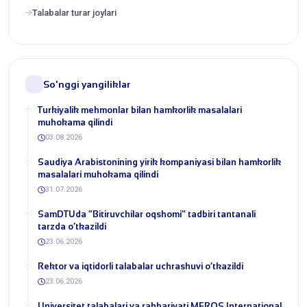
Talabalar turar joylari
So'nggi yangiliklar
Turkiyalik mehmonlar bilan hamkorlik masalalari
muhokama qilindi
03.08.2026
​Saudiya Arabistonining yirik kompaniyasi bilan hamkorlik
masalalari muhokama qilindi
31.07.2026
​SamDTUda “Bitiruvchilar oqshomi” tadbiri tantanali
tarzda o‘tkazildi
23.06.2026
​Rektor va iqtidorli talabalar uchrashuvi o‘tkazildi
23.06.2026
Universitet talabalari va rahbariyati MEROS International