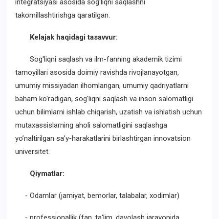
integratsiyasi asosida sog‘liqni saqlashni
takomillashtirishga qaratilgan.
Kelajak haqidagi tasavvur:
Sog'liqni saqlash va ilm-fanning akademik tizimi
tamoyillari asosida doimiy ravishda rivojlanayotgan,
umumiy missiyadan ilhomlangan, umumiy qadriyatlarni
baham ko'radigan, sog'liqni saqlash va inson salomatligi
uchun bilimlarni ishlab chiqarish, uzatish va ishlatish uchun
mutaxassislarning aholi salomatligini saqlashga
yo’naltirilgan sa'y-harakatlarini birlashtirgan innovatsion
universitet.
Qiymatlar:
- Odamlar (jamiyat, bemorlar, talabalar, xodimlar)
- professionallik (fan, ta'lim, davolash jarayonida,