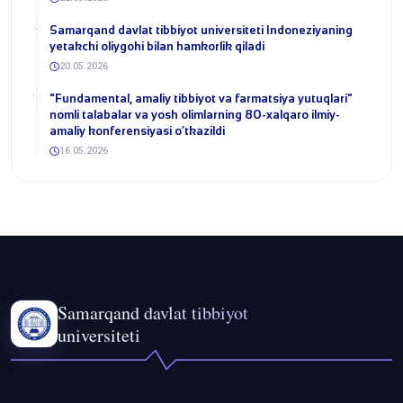
Samarqand davlat tibbiyot universiteti Indoneziyaning
yetakchi oliygohi bilan hamkorlik qiladi
20.05.2026
​"Fundamental, amaliy tibbiyot va farmatsiya yutuqlari"
nomli talabalar va yosh olimlarning 80-xalqaro ilmiy-
amaliy konferensiyasi o‘tkazildi
16.05.2026
Samarqand davlat tibbiyot
universiteti