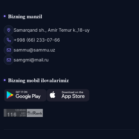
Bizning manzil
Samarqand sh., Amir Temur k.,18-uy
+998 (66) 233-07-66
sammu@sammu.uz
samgmi@mail.ru
Bizning mobil ilovalarimiz