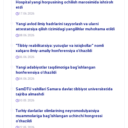
Hospital yangi korpusining ochilish marosimida ishtirok
etdi
17.06.2026
Yangi avlod ilmiy kadrlarini tayyorlash va ularni
attestatsiya qilish tizimidagi yangiliklar muhokama etildi
08.06.2026
​"Tibbiy reabilitatsiya: yutuqlar va istiqbollar" nomli
xalqaro ilmiy-amaliy konferensiya o‘tkazildi
06.06.2026
​Yangi adabiyotlar taqdimotiga bag‘ishlangan
konferensiya o‘tkazildi
04.06.2026
SamDTU vakillari Samara davlat tibbiyot universitetida
tajriba almashdi
30.05.2026
​Turkiy davlatlar olimlarining neyromodulyatsiya
muammolariga bag‘ishlangan uchinchi kongressi
o‘tkazildi
22.05.2026