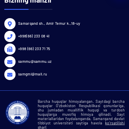
Samarqand sh., Amir Temur k.,18-uy
+998(66) 233 08 41
+998 (66) 233 71 75
sammu@sammu.uz
samgmi@mail.ru
Barcha huquqlar himoyalangan. Saytdagi barcha
huquqlar O'zbekiston Respublikasi qonunlariga,
shu jumladan mualliflik huquqi va turdosh
huquqlarga muvofiq himoya qilinadi. Sayt
materiallaridan foydalanganda, Samarqand davlat
tibbiyot universiteti saytiga havola
ko'rsatilishi
shart