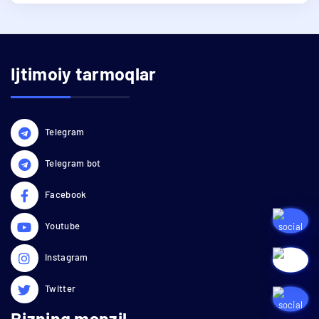
Ijtimoiy tarmoqlar
Telegram
Telegram bot
Facebook
Youtube
Instagram
Twitter
Bizning manzil