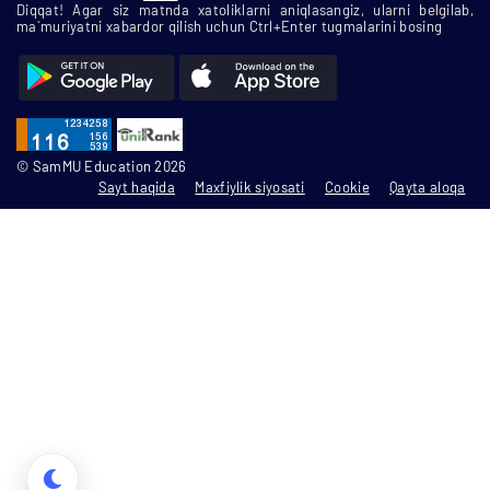
Diqqat! Agar siz matnda xatoliklarni aniqlasangiz, ularni belgilab,
ma`muriyatni xabardor qilish uchun Ctrl+Enter tugmalarini bosing
© SamMU Education 2026
Sayt haqida
Maxfiylik siyosati
Cookie
Qayta aloqa