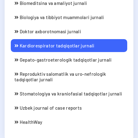
Biomeditsina va amaliyot jurnali
Biologiya va tibbiyot muammolari jurnali
Doktor axborotnomasi jurnali
Kardiorespirator tadqiqotlar jurnali
Gepato-gastroeterologik tadqiqotlar jurnali
Reproduktiv salomatlik va uro-nefrologik
tadqiqotlar jurnali
Stomatologiya va kraniofasial tadqiqotlar jurnali
Uzbek journal of case reports
HealthWay