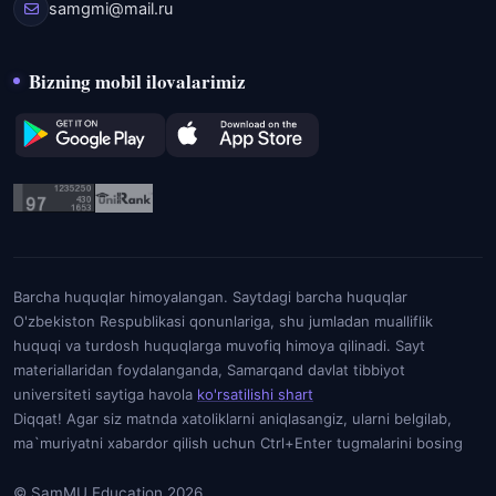
samgmi@mail.ru
Bizning mobil ilovalarimiz
Barcha huquqlar himoyalangan. Saytdagi barcha huquqlar
O'zbekiston Respublikasi qonunlariga, shu jumladan mualliflik
huquqi va turdosh huquqlarga muvofiq himoya qilinadi. Sayt
materiallaridan foydalanganda, Samarqand davlat tibbiyot
universiteti saytiga havola
ko'rsatilishi shart
Diqqat! Agar siz matnda xatoliklarni aniqlasangiz, ularni belgilab,
ma`muriyatni xabardor qilish uchun Ctrl+Enter tugmalarini bosing
© SamMU Education 2026