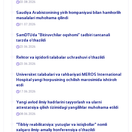
03.08.2026
​Saudiya Arabistonining yirik kompaniyasi bilan hamkorlik
masalalari muhokama qilindi
31.07.2026
​SamDTUda “Bitiruvchilar oqshomi” tadbiri tantanali
tarzda o‘tkazildi
23.06.2026
​Rektor va iqtidorli talabalar uchrashuvi o‘tkazildi
23.06.2026
Universitet talabalari va rahbariyati MEROS International
Hospital yangi korpusining ochilish marosimida ishtirok
etdi
17.06.2026
Yangi avlod ilmiy kadrlarini tayyorlash va ularni
attestatsiya qilish tizimidagi yangiliklar muhokama etildi
08.06.2026
​"Tibbiy reabilitatsiya: yutuqlar va istiqbollar" nomli
xalqaro ilmiy-amaliy konferensiya o‘tkazildi