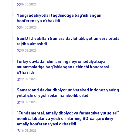
06.06.2026
​Yangi adabiyotlar taqdimotiga bag‘ishlangan
konferensiya o‘tkazildi
04.06.2026
SamDTU vakillari Samara davlat tibbiyot universitetida
tajriba almashdi
30.05.2026
​Turkiy davlatlar olimlarining neyromodulyatsiya
muammolariga bag‘ishlangan uchinchi kongressi
o‘tkazildi
22.05.2026
Samarqand davlat tibbiyot universiteti Indoneziyaning
yetakchi oliygohi bilan hamkorlik qiladi
20.05.2026
​"Fundamental, amaliy tibbiyot va farmatsiya yutuqlari"
nomli talabalar va yosh olimlarning 80-xalqaro ilmiy-
amaliy konferensiyasi o‘tkazildi
16.05.2026