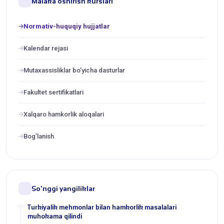
Malaka oshirish kurslari
Normativ-huquqiy hujjatlar
Kalendar rejasi
Mutaxassisliklar bo’yicha dasturlar
Fakultet sertifikatlari
Xalqaro hamkorlik aloqalari
Bog’lanish
So'nggi yangiliklar
Turkiyalik mehmonlar bilan hamkorlik masalalari
muhokama qilindi