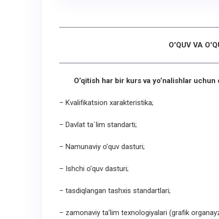
O'QUV VA O'Q
O’qitish har bir kurs va yo’nalishlar uchun qu
– Kvalifikatsion xarakteristika;
– Davlat ta`lim standarti;
– Namunaviy o’quv dasturi;
– Ishchi o’quv dasturi;
– tasdiqlangan tashxis standartlari;
– zamonaviy ta’lim texnologiyalari (grafik organayz