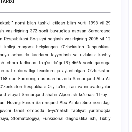
TARIXI
i” nomi bilan tashkil etilgan bilim yurti 1998 yil 29
lash vazirligining 372-sonli buyrug’iga asosan Samarqand
on Respublikasi Sog’liqni saqlash vazirligining 2005 yil 12
yot kolleji maqomi belgilangan. O’zbekiston Respublikasi
itariya sohasida kadrlarni tayyorlash va uzluksiz kasbiy
ish chora-tadbirlari to’g’risida”gi PQ-4666-sonli qaroriga
oat salomatligi texnikumiga aylantirilgan. O‘zbekiston
 PF-158-son Farmoniga asosan hozirda Samarqand Abu Ali
’zbeksiton Respubliasi Oliy ta’lim, fan va innovatsiyalar
nd viloyat Samarqand shahri Alpomish ko’chasi 11-uy.
gan. Hozirgi kunda Samarqand Abu Ali ibn Sino nomidagi
uvchi tahsil olmoqda. 6-yo’nalish faoliyat yuritmoqda
tsiya, Stomatologiya, Funksional diagnostika ishi, Tibbiy