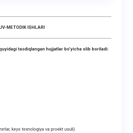
UV-METODIK ISHLARI
yidagi tasdiqlangan hujjatlar bo’yicha olib boriladi:
erlar, keys texnologiya va proekt usuli).