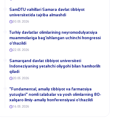
SamDTU vakillari Samara davlat tibbiyot
universitetida tajriba almashdi
30.05.2026
​Turkiy davlatlar olimlarining neyromodulyatsiya
muammolariga bag‘ishlangan uchinchi kongressi
o‘tkazildi
22.05.2026
Samarqand davlat tibbiyot universiteti
Indoneziyaning yetakchi oliygohi bilan hamkorlik
qiladi
20.05.2026
​"Fundamental, amaliy tibbiyot va farmatsiya
yutuqlari" nomli talabalar va yosh olimlarning 80-
xalqaro ilmiy-amaliy konferensiyasi o‘tkazildi
16.05.2026