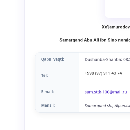
Xo’jamurodov 
Samarqand Abu Ali ibn Sino nomi
Qabul vaqti:
Dushanba-Shanba: 08:
+998 (97) 911 40 74
Tel:
E-mail:
sam.sttk-100@mail.ru
Manzil:
Samarqand sh., Alpomish