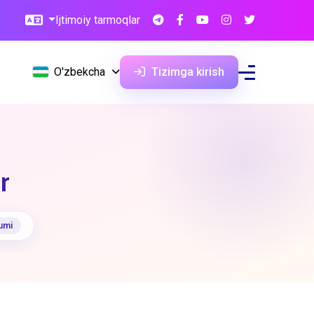
Ijtimoiy tarmoqlar
O'zbekcha
Tizimga kirish
r
umi