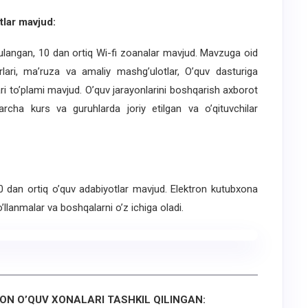
lar mavjud:
ngan, 10 dan ortiq Wi-fi zoanalar mavjud. Mavzuga oid
urlari, ma’ruza va amaliy mashg’ulotlar, O’quv dasturiga
ri to’plami mavjud. O’quv jarayonlarini boshqarish axborot
cha kurs va guruhlarda joriy etilgan va o’qituvchilar
90 dan ortiq o’quv adabiyotlar mavjud. Elektron kutubxona
qo’llanmalar va boshqalarni o’z ichiga oladi.
N O’QUV XONALARI TASHKIL QILINGAN: