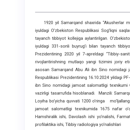
1920 yil Samarqand shaxrida “Akusherlar maktab
iyuldagi O’zbekiston Respublikasi Sog’liqni saq
tayanch tibbiyot kollejiga aylantirilgan. O’zbekist
iyuldagi 331-sonli buyrug’i bilan tayanch tibbi
Prezidentining 2020 yil 7-apreldagi “Tibbiy-san
rivojlantirishning mutlaqo yangi tizimini joriy et
asosan Samarqand Abu Ali ibn Sino nomidagi jam
Respublikasi Prezidentining 16.10.2024 yildagi
ibn Sino nomidagi jamoat salomatligi texnikumi O
vazirligi tasarrufida hisoblanadi. Manzili:
Samarqa
Loyiha bo’yicha quvvati 1200 o’ringa mo’ljallan
jamoat salomatligi texnikumida 1675 nafar o’q
Hamshiralik ishi, Davolash ishi yo’nalishi, Farma
profilaktika ishi, Tibbiy radiologiya yo’nalishlari