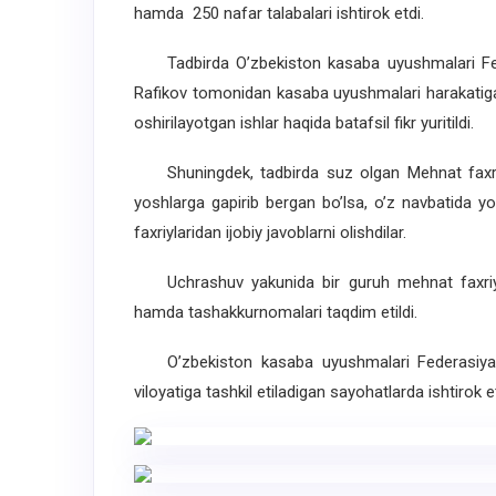
hamda 250 nafar talabalari ishtirok etdi.
Tadbirda O’zbekiston kasaba uyushmalari Fede
Rafikov tomonidan kasaba uyushmalari harakatiga
oshirilayotgan ishlar haqida batafsil fikr yuritildi.
Shuningdek, tadbirda suz olgan Mehnat faxriylar
yoshlarga gapirib bergan bo’lsa, o’z navbatida yo
faxriylaridan ijobiy javoblarni olishdilar.
Uchrashuv yakunida bir guruh mehnat faxriylar
hamda tashakkurnomalari taqdim etildi.
O’zbekiston kasaba uyushmalari Federasiyas
viloyatiga tashkil etiladigan sayohatlarda ishtirok et