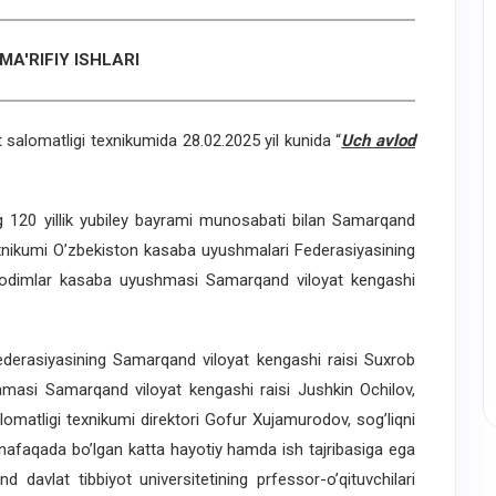
MA'RIFIY ISHLARI
omatligi texnikumida 28.02.2025 yil kunida “
Uch avlod
20 yillik yubiley bayrami munosabati bilan Samarqand
xnikumi O’zbekiston kasaba uyushmalari Federasiyasining
 xodimlar kasaba uyushmasi Samarqand viloyat kengashi
rasiyasining Samarqand viloyat kengashi raisi Suxrob
hmasi Samarqand viloyat kengashi raisi Jushkin Ochilov,
matligi texnikumi direktori Gofur Xujamurodov, sog’liqni
 nafaqada bo’lgan katta hayotiy hamda ish tajribasiga ega
 davlat tibbiyot universitetining prfessor-o’qituvchilari