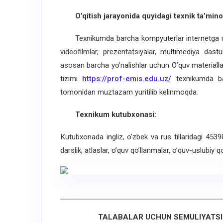
O’qitish jarayonida quyidagi texnik ta’minot
Texnikumda barcha kompyuterlar internetga ula
videofilmlar, prezentatsiyalar, multimediya dast
asosan barcha yo’nalishlar uchun O’quv materialla
tizimi
https://prof-emis.edu.uz/
texnikumda bar
tomonidan muztazam yuritilib kelinmoqda.
Texnikum kutubxonasi:
Кutubxonada ingliz, o’zbek va rus tillaridagi 453
darslik, atlaslar, o’quv qo’llanmalar, o’quv-uslubiy 
TALABALAR UCHUN SEMULIYATSIO