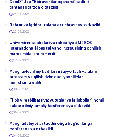
​SamDTUda “Bitiruvchilar oqshomi” tadbiri
tantanali tarzda o‘tkazildi
23.06.2026
​Rektor va iqtidorli talabalar uchrashuvi o‘tkazildi
23.06.2026
Universitet talabalari va rahbariyati MEROS
International Hospital yangi korpusining ochilish
marosimida ishtirok etdi
17.06.2026
Yangi avlod ilmiy kadrlarini tayyorlash va ularni
attestatsiya qilish tizimidagi yangiliklar
muhokama etildi
08.06.2026
​"Tibbiy reabilitatsiya: yutuqlar va istiqbollar" nomli
xalqaro ilmiy-amaliy konferensiya o‘tkazildi
06.06.2026
​Yangi adabiyotlar taqdimotiga bag‘ishlangan
konferensiya o‘tkazildi
04.06.2026