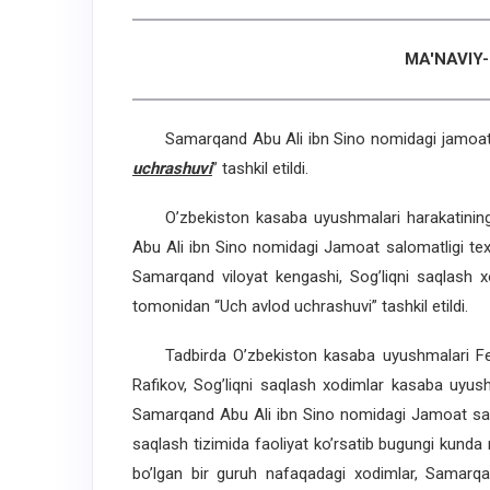
MA'NAVIY-
Samarqand Abu Ali ibn Sino nomidagi jamoat sal
uchrashuvi
” tashkil etildi.
O’zbekiston kasaba uyushmalari harakatining 1
Abu Ali ibn Sino nomidagi Jamoat salomatligi te
Samarqand viloyat kengashi, Sog’liqni saqlash
tomonidan “Uch avlod uchrashuvi” tashkil etildi.
Tadbirda O’zbekiston kasaba uyushmalari Fede
Rafikov, Sog’liqni saqlash xodimlar kasaba uyus
Samarqand Abu Ali ibn Sino nomidagi Jamoat salo
saqlash tizimida faoliyat ko’rsatib bugungi kunda
bo’lgan bir guruh nafaqadagi xodimlar, Samarqand