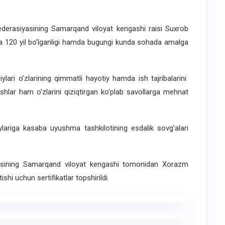
rasiyasining Samarqand viloyat kengashi raisi Suxrob
 120 yil bo’lganligi hamda bugungi kunda sohada amalga
i o’zlarining qimmatli hayotiy hamda ish tajribalarini
shlar ham o’zlarini qiziqtirgan ko’plab savollarga mehnat
iga kasaba uyushma tashkilotining esdalik sovg’alari
ining Samarqand viloyat kengashi tomonidan Xorazm
ishi uchun sertifikatlar topshirildi.