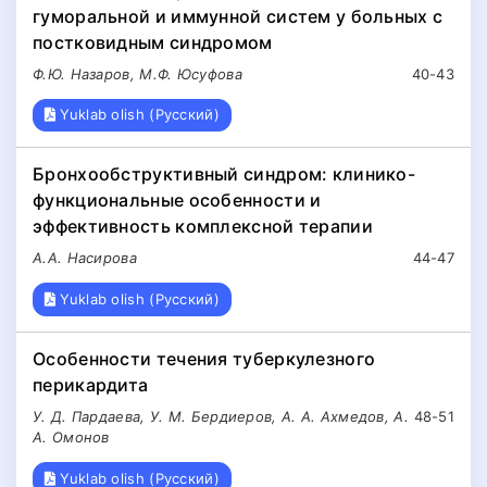
гуморальной и иммунной систем у больных с
постковидным синдромом
Ф.Ю. Назаров, М.Ф. Юсуфова
40-43
Yuklab olish (Русский)
Бронхообструктивный синдром: клинико-
функциональные особенности и
эффективность комплексной терапии
А.А. Насирова
44-47
Yuklab olish (Русский)
Особенности течения туберкулезного
перикардита
У. Д. Пардаева, У. М. Бердиеров, А. А. Ахмедов, А.
48-51
А. Омонов
Yuklab olish (Русский)