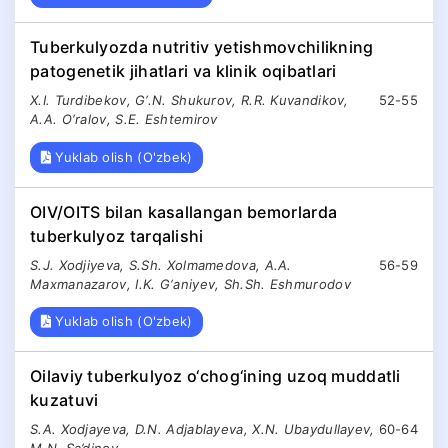
Tuberkulyozda nutritiv yetishmovchilikning
patogenetik jihatlari va klinik oqibatlari
X.I. Turdibekov, G‘.N. Shukurov, R.R. Kuvandikov,
52-55
A.A. O‘ralov, S.E. Eshtemirov
Yuklab olish (O'zbek)
OIV/OITS bilan kasallangan bemorlarda
tuberkulyoz tarqalishi
S.J. Xodjiyeva, S.Sh. Xolmamedova, A.A.
56-59
Maxmanazarov, I.K. G‘aniyev, Sh.Sh. Eshmurodov
Yuklab olish (O'zbek)
Oilaviy tuberkulyoz o‘chog‘ining uzoq muddatli
kuzatuvi
S.A. Xodjayeva, D.N. Adjablayeva, X.N. Ubaydullayev,
60-64