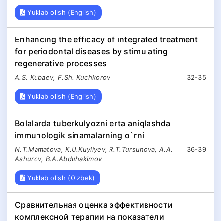
Yuklab olish (English)
Enhancing the efficacy of integrated treatment
for periodontal diseases by stimulating
regenerative processes
A.S. Kubaev, F.Sh. Kuchkorov
32-35
Yuklab olish (English)
Bolаlаrdа tuberkulyozni ertа аniqlаshdа
immunologik sinamalаrning o`rni
N.T.Mamatova, K.U.Kuyliyev, R.T.Tursunova, A.A.
36-39
Ashurov, B.A.Abduhakimov
Yuklab olish (O'zbek)
Сравнительная оценка эффективности
комплексной терапии на показатели