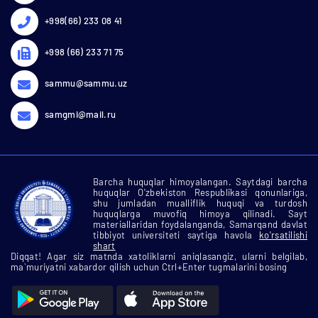
+998(66) 233 08 41
+998 (66) 233 71 75
sammu@sammu.uz
samgmi@mail.ru
Barcha huquqlar himoyalangan. Saytdagi barcha
huquqlar O'zbekiston Respublikasi qonunlariga,
shu jumladan mualliflik huquqi va turdosh
huquqlarga muvofiq himoya qilinadi. Sayt
materiallaridan foydalanganda, Samarqand davlat
tibbiyot universiteti saytiga havola
ko'rsatilishi
shart
Diqqat! Agar siz matnda xatoliklarni aniqlasangiz, ularni belgilab,
ma`muriyatni xabardor qilish uchun Ctrl+Enter tugmalarini bosing