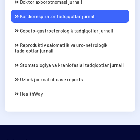
Doktor axborotnomasi jurnali
Kardiorespirator tadqiqotlar jurnali
Gepato-gastroeterologik tadqiqotlar jurnali
Reproduktiv salomatlik va uro-nefrologik
tadqiqotlar jurnali
Stomatologiya va kraniofasial tadqiqotlar jurnali
Uzbek journal of case reports
HealthWay