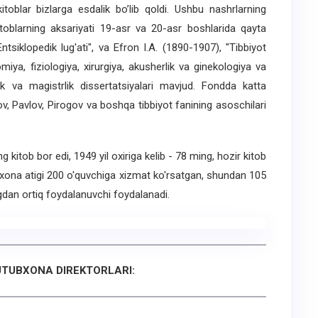
itoblar bizlarga esdalik bo’lib qoldi. Ushbu nashrlarning
toblarning aksariyati 19-asr va 20-asr boshlarida qayta
siklopedik lug'ati", va Efron I.A. (1890-1907), "Tibbiyot
miya, fiziologiya, xirurgiya, akusherlik va ginekologiya va
ik va magistrlik dissertatsiyalari mavjud. Fondda katta
, Pavlov, Pirogov va boshqa tibbiyot fanining asoschilari
tob bor edi, 1949 yil oxiriga kelib - 78 ming, hozir kitob
bxona atigi 200 o'quvchiga xizmat ko'rsatgan, shundan 105
gdan ortiq foydalanuvchi foydalanadi.
UTUBXONA DIREKTORLARI: