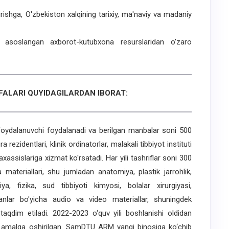
rishga, O'zbekiston xalqining tarixiy, ma'naviy va madaniy
 asoslangan axborot-kutubxona resurslaridan o'zaro
FALARI QUYIDAGILARDAN IBORAT:
dalanuvchi foydalanadi va berilgan manbalar soni 500
zidentlari, klinik ordinatorlar, malakali tibbiyot instituti
axassislariga xizmat ko'rsatadi. Har yili tashriflar soni 300
materiallari, shu jumladan anatomiya, plastik jarrohlik,
iya, fizika, sud tibbiyoti kimyosi, bolalar xirurgiyasi,
nlar bo'yicha audio va video materiallar, shuningdek
 taqdim etiladi. 2022-2023 o‘quv yili boshlanishi oldidan
r amalga oshirilgan. SamDTU ARM yangi binosiga ko‘chib