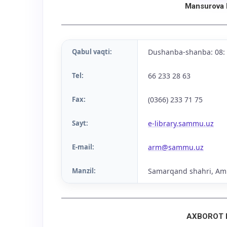
Mansurova 
Qabul vaqti:
Dushanba-shanba: 08: 
Tel:
66 233 28 63
Fax:
(0366) 233 71 75
Sayt:
e-library.sammu.uz
E-mail:
arm@sammu.uz
Manzil:
Samarqand shahri, Amir
AXBOROT 