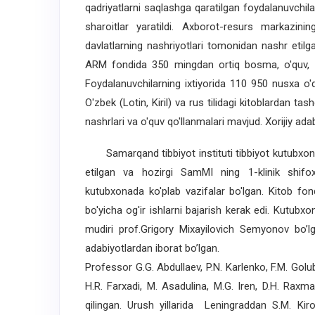
qadriyatlarni saqlashga qaratilgan foydalanuvchil
sharoitlar yaratildi. Axborot-resurs markazinin
davlatlarning nashriyotlari tomonidan nashr etilg
ARM fondida 350 mingdan ortiq bosma, o'quv, ilmi
Foydalanuvchilarning ixtiyorida 110 950 nusxa o'
O'zbek (Lotin, Kiril) va rus tilidagi kitoblardan tas
nashrlari va o'quv qo'llanmalari mavjud. Xorijiy a
Samarqand tibbiyot instituti tibbiyot kutubxonasi
etilgan va hozirgi SamMI ning 1-klinik shifo
kutubxonada ko'plab vazifalar bo'lgan. Kitob fondi
bo'yicha og'ir ishlarni bajarish kerak edi. Kutubxo
mudiri prof.Grigory Mixayilovich Semyonov bo’lg
adabiyotlardan iborat bo’lgan.
Professor G.G. Abdullaev, P.N. Karlenko, F.M. Golub
H.R. Farxadi, M. Asadulina, M.G. Iren, D.H. Rax
qilingan. Urush yillarida Leningraddan S.M. K