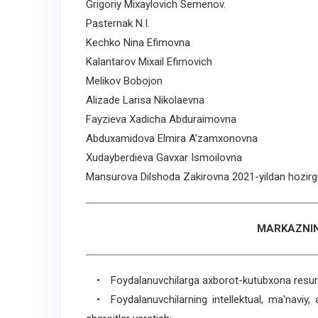
Grigoriy Mixaylovich Semenov.
Pasternak N.I.
Kechko Nina Efimovna
Kalantarov Mixail Efimovich
Melikov Bobojon
Alizade Larisa Nikolaevna
Fayzieva Xadicha Abduraimovna
Abduxamidova Elmira A'zamxonovna
Xudayberdieva Gavxar Ismoilovna
Mansurova Dilshoda Zakirovna 2021-yildan hozirg
MARKAZNIN
• Foydalanuvchilarga axborot-kutubxona resursl
• Foydalanuvchilarning intellektual, ma'naviy, a