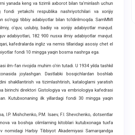
arni yanada keng va tizimli axborot bilan ta'minlash uchun
g fondi yetakchi respublika nashriyotchilari va xorijiy
an so'nggi tibbiy adabiyotlar bilan to'ldirilmoqda. SamMMI
y, o'quv, uslubiy, badiiy va xorijiy adabiyotlar mavjud.
quv adabiyotlari, 182 900 nusxa ilmiy adabiyotlar mavjud.
hqari, kafedralarda ingliz va nemis tillaridagi asosiy chet el
dabiyotlar fondi 10 mingga yaqin bosma nashrga ega.
 ilm-fan rivojida muhim o'rin tutadi. U 1934 yilda tashkil
xonasida joylashgan. Dastlabki bosqichlardan boshlab
ni shakllantirish va tizimlashtirish, kataloglarni yaratish
na birinchi direktori Gistologiya va embriologiya kafedrasi
an. Kutubxonaning ilk yillardagi fondi 30 mingga yaqin
a, I.P. Mishchenko, P.M. Isaev, F.I. Shevchenko, dotsentlar
manova va boshqa olimlarning kitoblari kutubxonaga tuxfa
irov nomidagi Harbiy Tibbiyot Akademiyasi Samarqandga