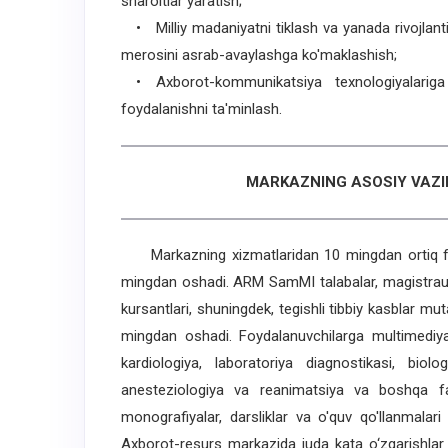
sharoitlar yaratish;
• Milliy madaniyatni tiklash va yanada rivojlanti
merosini asrab-avaylashga ko'maklashish;
• Axborot-kommunikatsiya texnologiyalariga
foydalanishni ta'minlash.
MARKAZNING ASOSIY VAZI
Markazning xizmatlaridan 10 mingdan ortiq foy
mingdan oshadi. ARM SamMI talabalar, magistraura re
kursantlari, shuningdek, tegishli tibbiy kasblar mut
mingdan oshadi. Foydalanuvchilarga multimediya 
kardiologiya, laboratoriya diagnostikasi, biolog
anesteziologiya va reanimatsiya va boshqa fa
monografiyalar, darsliklar va o'quv qo'llanmalari
Axborot-resurs markazida juda kata o‘zgarishla