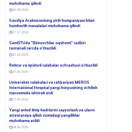
muhokama qilindi
03.08.2026
​Saudiya Arabistonining yirik kompaniyasi bilan
hamkorlik masalalari muhokama qilindi
31.07.2026
​SamDTUda “Bitiruvchilar oqshomi” tadbiri
tantanali tarzda o‘tkazildi
23.06.2026
​Rektor va iqtidorli talabalar uchrashuvi o‘tkazildi
23.06.2026
Universitet talabalari va rahbariyati MEROS
International Hospital yangi korpusining ochilish
marosimida ishtirok etdi
17.06.2026
Yangi avlod ilmiy kadrlarini tayyorlash va ularni
attestatsiya qilish tizimidagi yangiliklar
muhokama etildi
08.06.2026