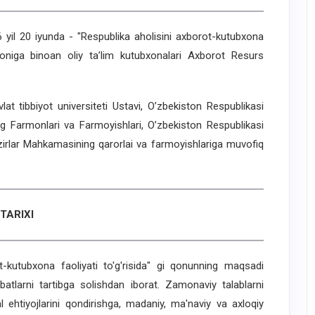
il 20 iyunda - "Respublika aholisini axborot-kutubxona
armoniga binoan oliy ta’lim kutubxonalari Axborot Resurs
ibbiyot universiteti Ustavi, O’zbekiston Respublikasi
ng Farmonlari va Farmoyishlari, O’zbekiston Respublikasi
Vazirlar Mahkamasining qarorlai va farmoyishlariga muvofiq
TARIXI
utubxona faoliyati to'g'risida" gi qonunning maqsadi
tlarni tartibga solishdan iborat. Zamonaviy talablarni
l ehtiyojlarini qondirishga, madaniy, ma'naviy va axloqiy