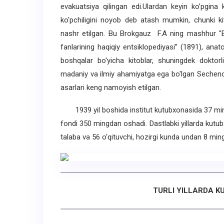
evakuatsiya qilingan edi.Ulardan keyin ko’pgina k
ko'pchiligini noyob deb atash mumkin, chunki ki
nashr etilgan. Bu Brokgauz F.A ning mashhur "Ent
fanlarining haqiqiy entsiklopediyasi” (1891), anato
boshqalar bo'yicha kitoblar, shuningdek doktorl
madaniy va ilmiy ahamiyatga ega bo'lgan Sechenov
asarlari keng namoyish etilgan.
1939 yil boshida institut kutubxonasida 37 ming ki
fondi 350 mingdan oshadi. Dastlabki yillarda kutu
talaba va 56 o'qituvchi, hozirgi kunda undan 8 min
TURLI YILLARDA K