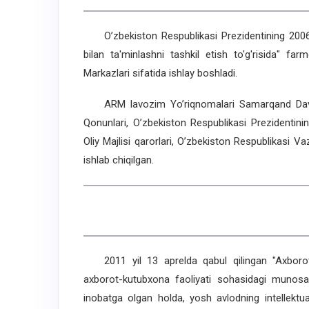
O’zbekiston Respublikasi Prezidentining 2006 y
bilan ta'minlashni tashkil etish to'g'risida" f
Markazlari sifatida ishlay boshladi.
ARM lavozim Yo’riqnomalari Samarqand Davlat t
Qonunlari, O’zbekiston Respublikasi Prezidentini
Oliy Majlisi qarorlari, O’zbekiston Respublikasi 
ishlab chiqilgan.
2011 yil 13 aprelda qabul qilingan "Axborot-k
axborot-kutubxona faoliyati sohasidagi munosaba
inobatga olgan holda, yosh avlodning intellektua