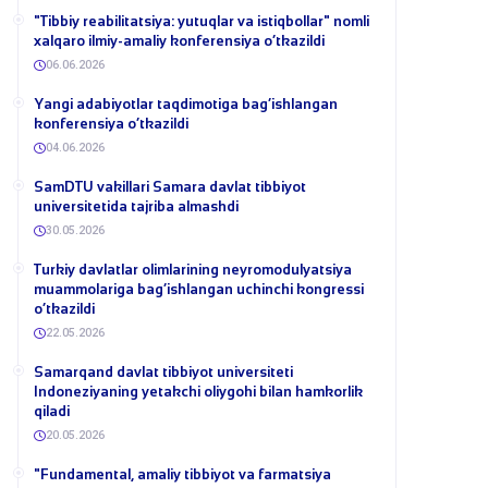
​"Tibbiy reabilitatsiya: yutuqlar va istiqbollar" nomli
xalqaro ilmiy-amaliy konferensiya o‘tkazildi
06.06.2026
​Yangi adabiyotlar taqdimotiga bag‘ishlangan
konferensiya o‘tkazildi
04.06.2026
SamDTU vakillari Samara davlat tibbiyot
universitetida tajriba almashdi
30.05.2026
​Turkiy davlatlar olimlarining neyromodulyatsiya
muammolariga bag‘ishlangan uchinchi kongressi
o‘tkazildi
22.05.2026
Samarqand davlat tibbiyot universiteti
Indoneziyaning yetakchi oliygohi bilan hamkorlik
qiladi
20.05.2026
​"Fundamental, amaliy tibbiyot va farmatsiya