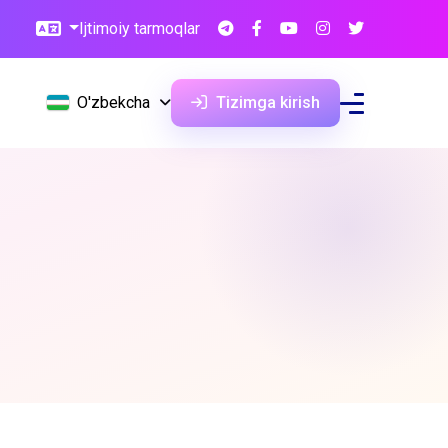
Ijtimoiy tarmoqlar
O'zbekcha
Tizimga kirish