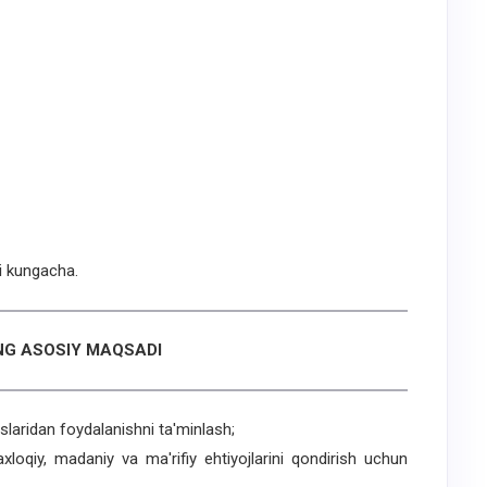
i kungacha.
G ASOSIY MAQSADI
aridan foydalanishni ta'minlash;
xloqiy, madaniy va ma'rifiy ehtiyojlarini qondirish uchun