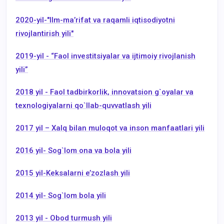
2020-yil-"Ilm-maʼrifat va raqamli iqtisodiyotni
rivojlantirish yili"
2019-yil - “Faol investitsiyalar va ijtimoiy rivojlanish
yili”
2018 yil - Faol tadbirkorlik, innovatsion g`oyalar va
texnologiyalarni qo`llab-quvvatlash yili
2017 yil – Xalq bilan muloqot va inson manfaatlari yili
2016 yil- Sog`lom ona va bola yili
2015 yil-Keksalarni e’zozlash yili
2014 yil- Sog`lom bola yili
2013 yil - Obod turmush yili