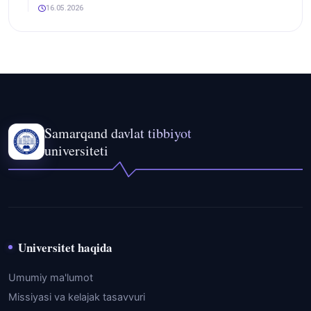
16.05.2026
Samarqand davlat tibbiyot
universiteti
Universitet haqida
Umumiy ma'lumot
Missiyasi va kelajak tasavvuri