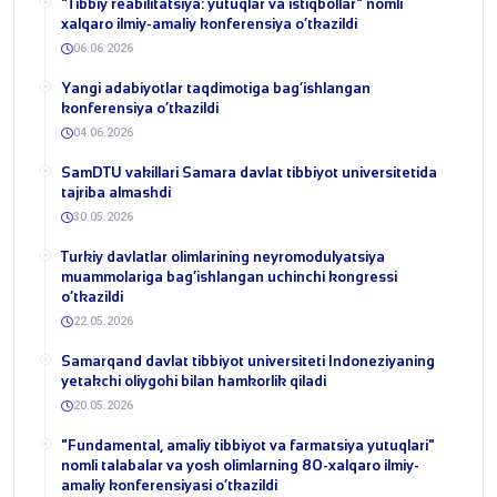
​"Tibbiy reabilitatsiya: yutuqlar va istiqbollar" nomli
xalqaro ilmiy-amaliy konferensiya o‘tkazildi
06.06.2026
​Yangi adabiyotlar taqdimotiga bag‘ishlangan
konferensiya o‘tkazildi
04.06.2026
SamDTU vakillari Samara davlat tibbiyot universitetida
tajriba almashdi
30.05.2026
​Turkiy davlatlar olimlarining neyromodulyatsiya
muammolariga bag‘ishlangan uchinchi kongressi
o‘tkazildi
22.05.2026
Samarqand davlat tibbiyot universiteti Indoneziyaning
yetakchi oliygohi bilan hamkorlik qiladi
20.05.2026
​"Fundamental, amaliy tibbiyot va farmatsiya yutuqlari"
nomli talabalar va yosh olimlarning 80-xalqaro ilmiy-
amaliy konferensiyasi o‘tkazildi