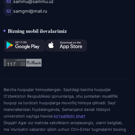
sammu@sammu.uz
samgmi@mail.ru
Bizning mobil ilovalarimiz
Barcha huquqlar himoyalangan. Saytdagi barcha huquqlar
O'zbekiston Respublikasi qonunlariga, shu jumladan mualliflik
huquqi va turdosh huquqlarga muvofiq himoya qilinadi. Sayt
materiallaridan foydalanganda, Samarqand davlat tibbiyot
universiteti saytiga havola
ko'rsatilishi shart
Diqqat! Agar siz matnda xatoliklarni aniqlasangiz, ularni belgilab,
ma`muriyatni xabardor qilish uchun Ctrl+Enter tugmalarini bosing