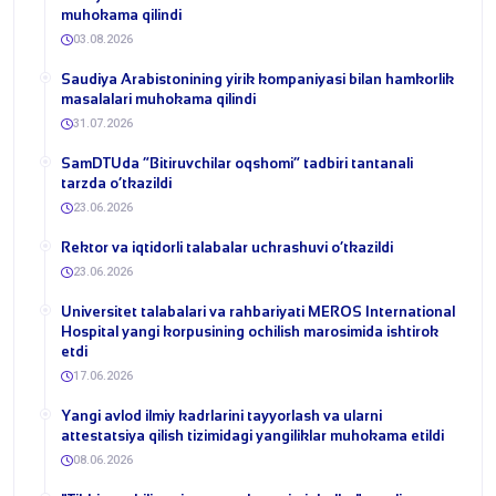
muhokama qilindi
03.08.2026
​Saudiya Arabistonining yirik kompaniyasi bilan hamkorlik
masalalari muhokama qilindi
31.07.2026
​SamDTUda “Bitiruvchilar oqshomi” tadbiri tantanali
tarzda o‘tkazildi
23.06.2026
​Rektor va iqtidorli talabalar uchrashuvi o‘tkazildi
23.06.2026
Universitet talabalari va rahbariyati MEROS International
Hospital yangi korpusining ochilish marosimida ishtirok
etdi
17.06.2026
Yangi avlod ilmiy kadrlarini tayyorlash va ularni
attestatsiya qilish tizimidagi yangiliklar muhokama etildi
08.06.2026