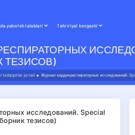
la yuborish talablari
Tahririyat kengashi
ЕСПИРАТОРНЫХ ИССЛЕДОВ
ИК ТЕЗИСОВ)
 tadqiqotlar jurnali
Журнал кардиореспираторных исследований. Specia
орных исследований. Special
(сборник тезисов)