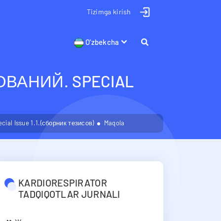
Tizimga kirish
O'zbekcha
АНИЙ. SPECIAL
l Issue 1.1.(сборник тезисов)
Maqola
KARDIORESPIRATOR
TADQIQOTLAR JURNALI