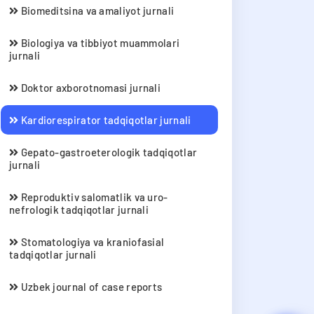
Biomeditsina va amaliyot jurnali
Biologiya va tibbiyot muammolari
jurnali
Doktor axborotnomasi jurnali
Kardiorespirator tadqiqotlar jurnali
Gepato-gastroeterologik tadqiqotlar
jurnali
Reproduktiv salomatlik va uro-
nefrologik tadqiqotlar jurnali
Stomatologiya va kraniofasial
tadqiqotlar jurnali
Uzbek journal of case reports