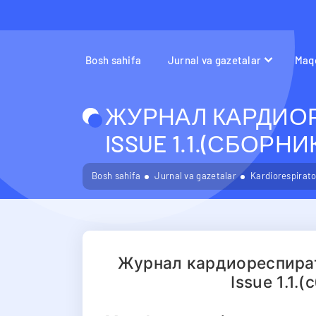
Bosh sahifa
Jurnal va gazetalar
Maqo
ЖУРНАЛ КАРДИОР
ISSUE 1.1.(СБОРН
Bosh sahifa
Jurnal va gazetalar
Kardiorespirator
Журнал кардиореспират
Issue 1.1.