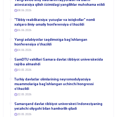
attestatsiya qilish tizimidagi yangiliklar muhokama etildi
08.06.2026
​"Tibbiy reabilitatsiya: yutuqlar va istiqbollar" nomli
xalqaro ilmiy-amaliy konferensiya o‘tkazildi
06.06.2026
​Yangi adabiyotlar taqdimotiga bag‘ishlangan
konferensiya o‘tkazildi
04.06.2026
SamDTU vakillari Samara davlat tibbiyot universitetida
tajriba almashdi
30.05.2026
​Turkiy davlatlar olimlarining neyromodulyatsiya
muammolariga bag‘ishlangan uchinchi kongressi
o‘tkazildi
22.05.2026
Samarqand davlat tibbiyot universiteti Indoneziyaning
yetakchi oliygohi bilan hamkorlik qiladi
20.05.2026