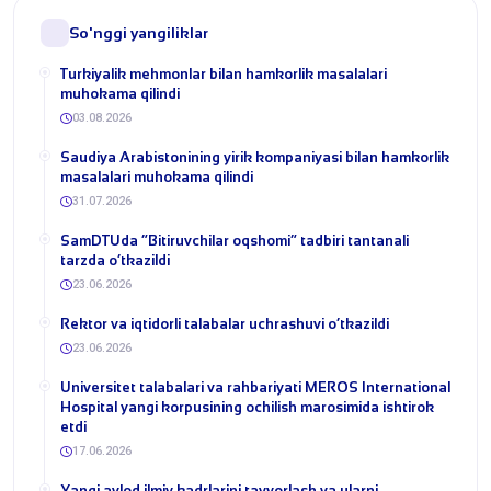
So'nggi yangiliklar
Turkiyalik mehmonlar bilan hamkorlik masalalari
muhokama qilindi
03.08.2026
​Saudiya Arabistonining yirik kompaniyasi bilan hamkorlik
masalalari muhokama qilindi
31.07.2026
​SamDTUda “Bitiruvchilar oqshomi” tadbiri tantanali
tarzda o‘tkazildi
23.06.2026
​Rektor va iqtidorli talabalar uchrashuvi o‘tkazildi
23.06.2026
Universitet talabalari va rahbariyati MEROS International
Hospital yangi korpusining ochilish marosimida ishtirok
etdi
17.06.2026
Yangi avlod ilmiy kadrlarini tayyorlash va ularni