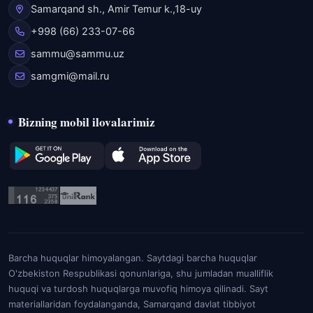
Samarqand sh., Amir Temur k.,18-uy
+998 (66) 233-07-66
sammu@sammu.uz
samgmi@mail.ru
Bizning mobil ilovalarimiz
Barcha huquqlar himoyalangan. Saytdagi barcha huquqlar
O'zbekiston Respublikasi qonunlariga, shu jumladan mualliflik
huquqi va turdosh huquqlarga muvofiq himoya qilinadi. Sayt
materiallaridan foydalanganda, Samarqand davlat tibbiyot