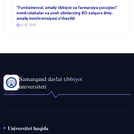
​"Fundamental, amaliy tibbiyot va farmatsiya yutuqlari"
nomli talabalar va yosh olimlarning 80-xalqaro ilmiy-
amaliy konferensiyasi o‘tkazildi
16.05.2026
Samarqand davlat tibbiyot
universiteti
Universitet haqida