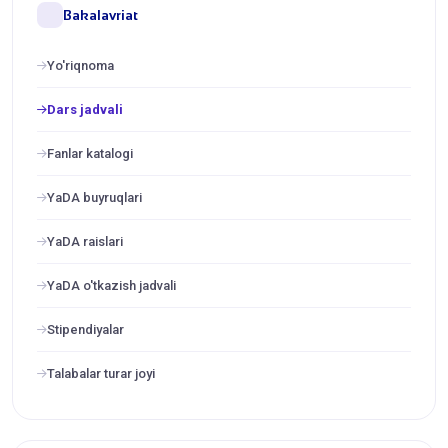
Bakalavriat
Yo'riqnoma
Dars jadvali
Fanlar katalogi
YaDA buyruqlari
YaDA raislari
YaDA o'tkazish jadvali
Stipendiyalar
Talabalar turar joyi