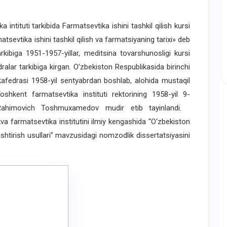
ntituti tarkibida Farmatsevtika ishini tashkil qilish kursi
atsevtika ishini tashkil qilish va farmatsiyaning tarixi» deb
rkibiga 1951-1957-yillar, meditsina tovarshunosligi kursi
edralar tarkibiga kirgan. O’zbekiston Respublikasida birinchi
i kafedrasi 1958-yil sentyabrdan boshlab, alohida mustaqil
oshkent farmatsevtika instituti rektorining 1958-yil 9-
n Rahimovich Toshmuxamedov mudir etib tayinlandi.
 farmatsevtika institutini ilmiy kengashida “O‘zbekiston
lashtirish usullari” mavzusidagi nomzodlik dissertatsiyasini