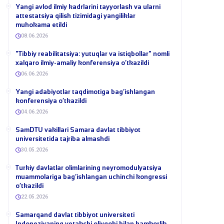
Yangi avlod ilmiy kadrlarini tayyorlash va ularni
attestatsiya qilish tizimidagi yangiliklar
muhokama etildi
08.06.2026
​"Tibbiy reabilitatsiya: yutuqlar va istiqbollar" nomli
xalqaro ilmiy-amaliy konferensiya o‘tkazildi
06.06.2026
​Yangi adabiyotlar taqdimotiga bag‘ishlangan
konferensiya o‘tkazildi
04.06.2026
SamDTU vakillari Samara davlat tibbiyot
universitetida tajriba almashdi
30.05.2026
​Turkiy davlatlar olimlarining neyromodulyatsiya
muammolariga bag‘ishlangan uchinchi kongressi
o‘tkazildi
22.05.2026
Samarqand davlat tibbiyot universiteti
Indoneziyaning yetakchi oliygohi bilan hamkorlik