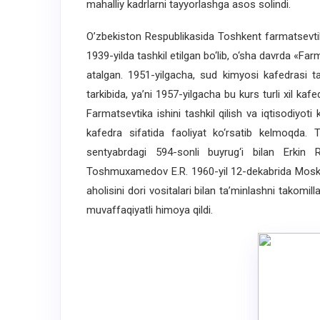
mahalliy kadrlarni tayyorlashga asos solindi.
O’zbekiston Respublikasida Toshkent farmatsevtika i
1939-yilda tashkil etilgan bo‘lib, o‘sha davrda «Farm
atalgan. 1951-yilgacha, sud kimyosi kafedrasi ta
tarkibida, ya’ni 1957-yilgacha bu kurs turli xil kaf
Farmatsevtika ishini tashkil qilish va iqtisodiyot
kafedra sifatida faoliyat ko‘rsatib kelmoqda. T
sentyabrdagi 594-sonli buyrug‘i bilan Erki
Toshmuxamedov E.R. 1960-yil 12-dekabrida Moskva
aholisini dori vositalari bilan ta’minlashni takomil
muvaffaqiyatli himoya qildi.