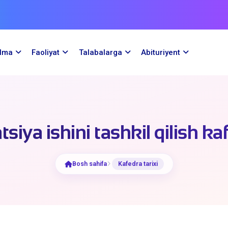
ilma
Faoliyat
Talabalarga
Abituriyent
siya ishini tashkil qilish ka
Bosh sahifa
Kafedra tarixi