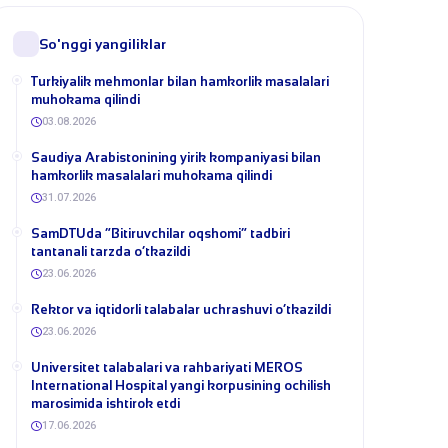
So'nggi yangiliklar
Turkiyalik mehmonlar bilan hamkorlik masalalari
muhokama qilindi
03.08.2026
​Saudiya Arabistonining yirik kompaniyasi bilan
hamkorlik masalalari muhokama qilindi
31.07.2026
​SamDTUda “Bitiruvchilar oqshomi” tadbiri
tantanali tarzda o‘tkazildi
23.06.2026
​Rektor va iqtidorli talabalar uchrashuvi o‘tkazildi
23.06.2026
Universitet talabalari va rahbariyati MEROS
International Hospital yangi korpusining ochilish
marosimida ishtirok etdi
17.06.2026