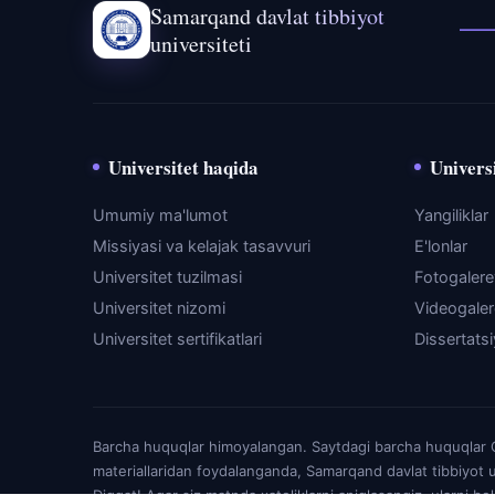
Samarqand davlat tibbiyot
universiteti
Universitet haqida
Universi
Umumiy ma'lumot
Yangiliklar
Missiyasi va kelajak tasavvuri
E'lonlar
Universitet tuzilmasi
Fotogaler
Universitet nizomi
Videogale
Universitet sertifikatlari
Dissertats
Barcha huquqlar himoyalangan. Saytdagi barcha huquqlar O'
materiallaridan foydalanganda, Samarqand davlat tibbiyot u