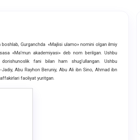
n boshlab, Gurganchda «Majlisi ulamo» nomini olgan ilmiy
ssasa «Ma’mun akademiyasi» deb nom berilgan. Ushbu
 dorishunoslik fani bilan ham shug’ullangan. Ushbu
-Jadiy, Abu Rayhon Beruniy, Abu Ali ibn Sino, Ahmad ibn
fakirlari faoliyat yuritgan.