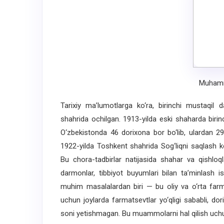
Muhamm
Tarixiy ma’lumotlarga ko‘ra, birinchi mustaqil
shahrida ochilgan. 1913-yilda eski shaharda birinc
O‘zbekistonda 46 dorixona bor bo‘lib, ulardan 29
1922-yilda Toshkent shahrida Sog‘liqni saqlash k
Bu chora-tadbirlar natijasida shahar va qishloql
darmonlar, tibbiyot buyumlari bilan ta’minlash 
muhim masalalardan biri — bu oliy va o‘rta farm
uchun joylarda farmatsevtlar yo‘qligi sababli, dor
soni yetishmagan. Bu muammolarni hal qilish uchun 