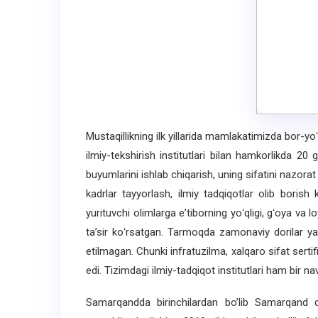
Mustaqillikning ilk yillarida mamlakatimizda bor-yoʻ
ilmiy-tekshirish institutlari bilan hamkorlikda 20
buyumlarini ishlab chiqarish, uning sifatini nazora
kadrlar tayyorlash, ilmiy tadqiqotlar olib borish 
yurituvchi olimlarga eʼtiborning yoʻqligi, gʻoya va l
taʼsir koʻrsatgan. Tarmoqda zamonaviy dorilar ya
etilmagan. Chunki infratuzilma, xalqaro sifat serti
edi. Tizimdagi ilmiy-tadqiqot institutlari ham bir nav
Samarqandda birinchilardan bo’lib Samarqand dav