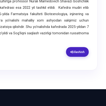
 fakultetga professor Nurali Mamedovich Shavazi boshchilik
h kafedrasi esa 2022 yil tashkil etildi. Kafedra mudiri etib
yilda Farmatsiya fakulteti Biotexnologiya, injinering va
a yo’nalishi mahalliy xom ashyodan xalqimiz uchun
izatsiya qilishdir. Shu yo’nalishda kafedrada 2025-yildan 7
qo’yildi va Sog’liqni saqlash vazirligi tomonidan ruxsatnoma
Ulashish