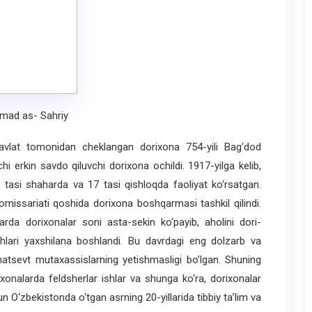
ad as- Sahriy
 davlat tomonidan cheklangan dorixona 754-yili Bag‘dod
hi erkin savdo qiluvchi dorixona ochildi. 1917-yilga kelib,
 tasi shaharda va 17 tasi qishloqda faoliyat ko‘rsatgan.
omissariati qoshida dorixona boshqarmasi tashkil qilindi.
arda dorixonalar soni asta-sekin ko‘payib, aholini dori-
ishlari yaxshilana boshlandi. Bu davrdagi eng dolzarb va
atsevt mutaxassislarning yetishmasligi bo’lgan. Shuning
ixonalarda feldsherlar ishlar va shunga ko‘ra, dorixonalar
O‘zbekistonda o‘tgan asrning 20-yillarida tibbiy ta’lim va