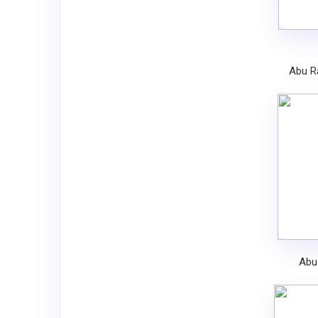
Abu R
Abu 