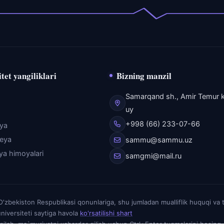
tet yangiliklari
Bizning manzil
Samarqand sh., Amir Temur k
uy
+998 (66) 233-07-66
eya
reya
sammu@sammu.uz
iya himoyalari
samgmi@mail.ru
zbekiston Respublikasi qonunlariga, shu jumladan mualliflik huquqi va 
niversiteti saytiga havola
ko'rsatilishi shart