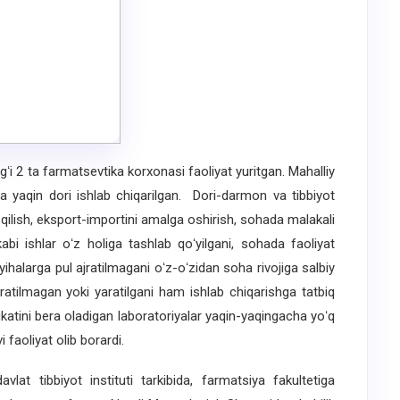
gʻi 2 ta farmatsevtika korxonasi faoliyat yuritgan. Mahalliy
 ga yaqin dori ishlab chiqarilgan. Dori-darmon va tibbiyot
t qilish, eksport-importini amalga oshirish, sohada malakali
kabi ishlar oʻz holiga tashlab qoʻyilgani, sohada faoliyat
oyihalarga pul ajratilmagani oʻz-oʻzidan soha rivojiga salbiy
ratilmagan yoki yaratilgani ham ishlab chiqarishga tatbiq
fikatini bera oladigan laboratoriyalar yaqin-yaqingacha yoʻq
i faoliyat olib borardi.
lat tibbiyot instituti tarkibida, farmatsiya fakultetiga