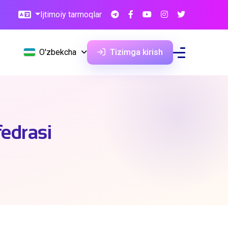
Ijtimoiy tarmoqlar
O'zbekcha
Tizimga kirish
fedrasi