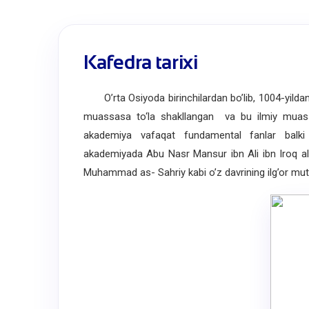
Kafedra tarixi
O’rta Osiyoda birinchilardan bo’lib, 1004-yilda
muassasa to‘la shakllangan va bu ilmiy mua
akademiya vafaqat fundamental fanlar balki
akademiyada Abu Nasr Mansur ibn Ali ibn Iroq al
Muhammad as- Sahriy kabi o’z davrining ilg’or mutaf