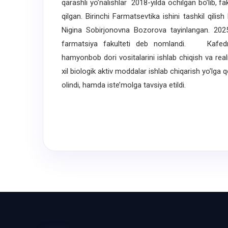
qarashli yo’nalishlar 2018-yilda ochilgan bo’lib,
qilgan. Birinchi Farmatsevtika ishini tashkil qilis
Nigina Sobirjonovna Bozorova tayinlangan. 2025-
farmatsiya fakulteti deb nomlandi. Кafedr
hamyonbob dori vositalarini ishlab chiqish va real
xil biologik aktiv moddalar ishlab chiqarish yo’lga 
olindi, hamda iste’molga tavsiya etildi.