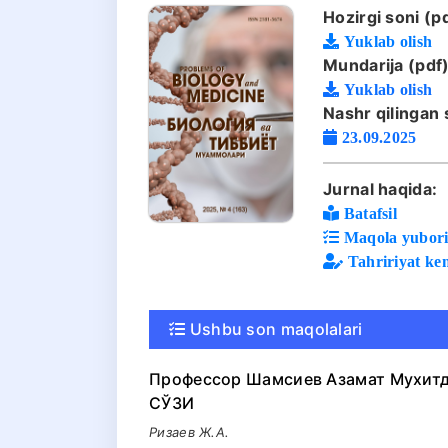
Hozirgi soni (pd
Yuklab olish
Mundarija (pdf)
Yuklab olish
Nashr qilingan 
23.09.2025
Jurnal haqida:
Batafsil
Maqola yuboris
Tahririyat ke
Ushbu son maqolalari
Профессор Шамсиев Азамат Мухитд
СЎЗИ
Ризаев Ж.А.