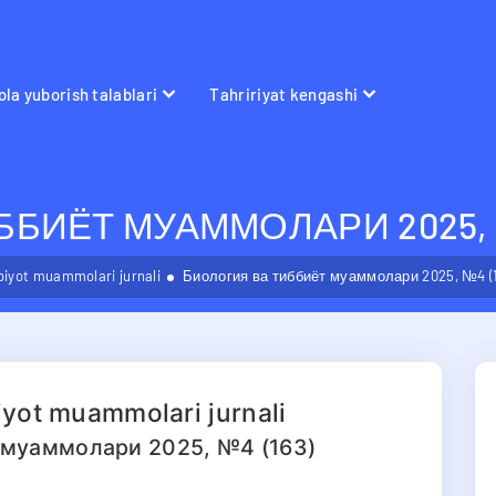
la yuborish talablari
Tahririyat kengashi
БИЁТ МУАММОЛАРИ 2025, №
bbiyot muammolari jurnali
Биология ва тиббиёт муаммолари 2025, №4 (
biyot muammolari jurnali
 муаммолари 2025, №4 (163)