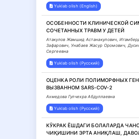
Yuklab olish (English)
ОСОБЕННОСТИ КЛИНИЧЕСКОЙ СИ
СОЧЕТАННЫХ ТРАВМ У ДЕТЕЙ
Атакулов Жамшид Астанакулович, Игамбер
Зафарович, Унабаев Жасур Оромович, Дуси
Сергеевна
Yuklab olish (Русский)
ОЦЕНКА РОЛИ ПОЛИМОРФНЫХ ГЕНО
ВЫЗВАННОМ SARS-COV-2
Ахмедова Гулчехра Абдуллаевна
Yuklab olish (Русский)
КЎКРАК ЁШДАГИ БОЛАЛАРДА ЧАН
ЧИҚИШИНИ ЭРТА АНИҚЛАШ, ДАВО