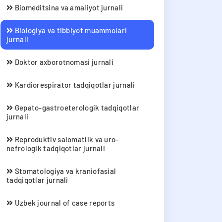
Biomeditsina va amaliyot jurnali
Biologiya va tibbiyot muammolari
jurnali
Doktor axborotnomasi jurnali
Kardiorespirator tadqiqotlar jurnali
Gepato-gastroeterologik tadqiqotlar
jurnali
Reproduktiv salomatlik va uro-
nefrologik tadqiqotlar jurnali
Stomatologiya va kraniofasial
tadqiqotlar jurnali
Uzbek journal of case reports