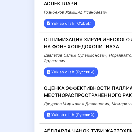
АСПЕКТЛАРИ
Ғозибеков Жамшид Исанбаевич
Yuklab olish (O'zbek)
ОПТИМИЗАЦИЯ ХИРУРГИЧЕСКОГО 
НА ФОНЕ ХОЛЕДОХОЛИТИАЗА
Давлатов Салим Сулаймонович, Нормамато
Эрданович
Yuklab olish (Русский)
ОЦЕНКА ЭФФЕКТИВНОСТИ ПАЛЛИ
МЕСТНОРАСПРОСТРАНЕННОГО РА
Джураев Миржалол Дехканович, Мамариза
Yuklab olish (Русский)
АЁЛЛАРДА ЧАНОҚ ТУБИ ЖАРРОҲЛ