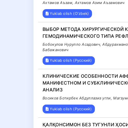
Ахтамов Аъзам, Ахтамов Азим Аъзамович
Yuklab olish (O'zbek)
ВЫБОР МЕТОДА ХИРУРГИЧЕСКОЙ К
ГЕМОДИНАМИЧЕСКОГО ТИПА РЕФ
Бобокулов Нурулло Асадович, Абдурахмано
Бабажанович
Yuklab olish (Русский)
КЛИНИЧЕСКИЕ ОСОБЕННОСТИ АФФ
МАНИФЕСТНОМ И СУБКЛИНИЧЕСК
АНАЛИЗ
Восиков Ботирбек Абдуллазиз угли, Магзу
Yuklab olish (Русский)
ҚАЛҚОНСИМОН БЕЗ ТУГУНЛИ ҲОС