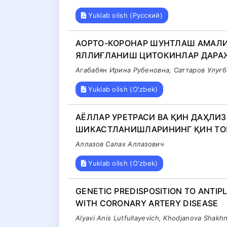
Yuklab olish (Русский)
AОРТО-КОРОНАР ШУНТЛАШ АМАЛ
ЯЛЛИҒЛАНИШ ЦИТОКИНЛАР ДАРА
Aгабабян Ирина Рубеновна, Саттаров Улуғб
Yuklab olish (O'zbek)
АЁЛЛАР УРЕТРАСИ ВА ҚИН ДАҲЛИ
ШИКАСТЛАНИШЛАРИНИНГ ҚИН ТО
Аллазов Салах Аллазович
Yuklab olish (O'zbek)
GENETIC PREDISPOSITION TO ANTIP
WITH CORONARY ARTERY DISEASE
Alyavi Anis Lutfullayevich, Khodjanova Shakh