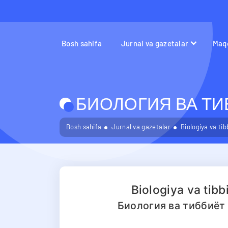
Bosh sahifa
Jurnal va gazetalar
Maqo
БИОЛОГИЯ ВА ТИБ
Bosh sahifa
Jurnal va gazetalar
Biologiya va ti
Biologiya va tib
Биология ва тиббиёт