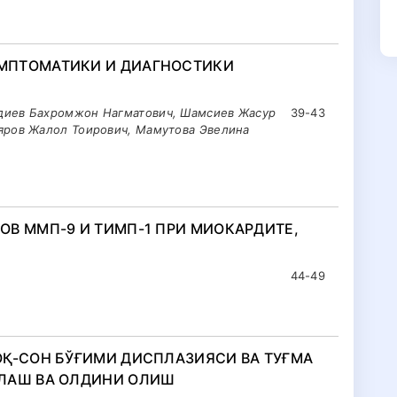
МПТОМАТИКИ И ДИАГНОСТИКИ
диев Бахромжон Нагматович, Шамсиев Жасур
39-43
яров Жалол Тоирович, Мамутова Эвелина
В ММП-9 И ТИМП-1 ПРИ МИОКАРДИТЕ,
44-49
ОҚ-СОН БЎҒИМИ ДИСПЛАЗИЯСИ ВА ТУҒМА
ЛАШ ВА ОЛДИНИ ОЛИШ