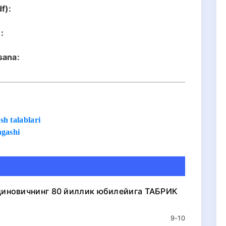
f):
:
sana:
h talablari
ngashi
иновичнинг 80 йиллик юбилейига ТАБРИК
9-10