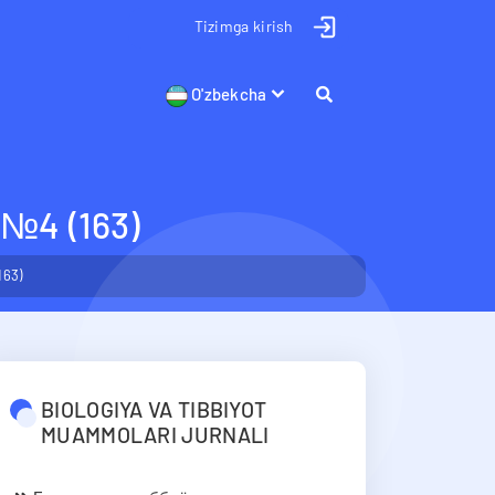
Tizimga kirish
O'zbekcha
4 (163)
163)
BIOLOGIYA VA TIBBIYOT
MUAMMOLARI JURNALI