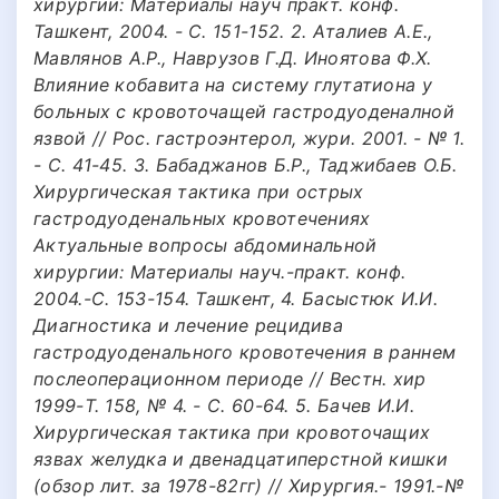
хирургии: Материалы науч практ. конф.
Ташкент, 2004. - С. 151-152. 2. Аталиев А.Е.,
Мавлянов А.Р., Наврузов Г.Д. Иноятова Ф.Х.
Влияние кобавита на систему глутатиона у
больных с кровоточащей гастродуоденалной
язвой // Рос. гастроэнтерол, жури. 2001. - № 1.
- C. 41-45. 3. Бабаджанов Б.Р., Таджибаев О.Б.
Хирургическая тактика при острых
гастродуоденальных кровотечениях
Актуальные вопросы абдоминальной
хирургии: Материалы науч.-практ. конф.
2004.-C. 153-154. Ташкент, 4. Басыстюк И.И.
Диагностика и лечение рецидива
гастродуоденального кровотечения в раннем
послеоперационном периоде // Вестн. хир
1999-T. 158, № 4. - С. 60-64. 5. Бачев И.И.
Хирургическая тактика при кровоточащих
язвах желудка и двенадцатиперстной кишки
(обзор лит. за 1978-82гг) // Хирургия.- 1991.-№