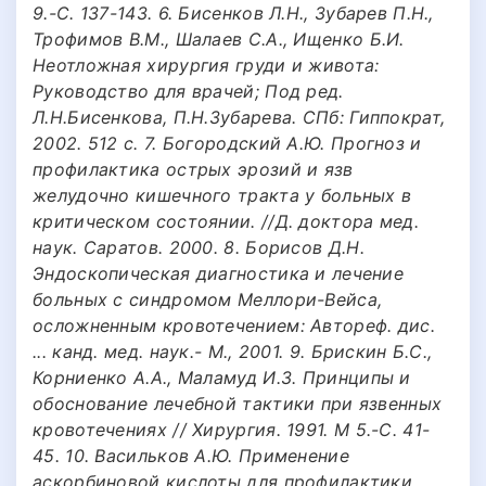
9.-С. 137-143. 6. Бисенков Л.Н., Зубарев П.Н.,
Трофимов В.М., Шалаев С.А., Ищенко Б.И.
Неотложная хирургия груди и живота:
Руководство для врачей; Под ред.
Л.Н.Бисенкова, П.Н.Зубарева. СПб: Гиппократ,
2002. 512 с. 7. Богородский А.Ю. Прогноз и
профилактика острых эрозий и язв
желудочно кишечного тракта у больных в
критическом состоянии. //Д. доктора мед.
наук. Саратов. 2000. 8. Борисов Д.Н.
Эндоскопическая диагностика и лечение
больных с синдромом Меллори-Вейса,
осложненным кровотечением: Автореф. дис.
... канд. мед. наук.- М., 2001. 9. Брискин Б.С.,
Корниенко А.А., Маламуд И.З. Принципы и
обоснование лечебной тактики при язвенных
кровотечениях // Хирургия. 1991. M 5.-C. 41-
45. 10. Васильков А.Ю. Применение
аскорбиновой кислоты для профилактики