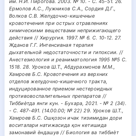
им. Н.И. Пирогова. 2003. № 10. - С. 45-51. 26.
Ермолов А.С., Лужников С.А., Сордия Д.Г.,
Волков С.В. Желудочно-кишечные
кровотечения при острых отравлениях
химическими веществами неприжигающего
действия // Хирургия. 1997. № 6. С. 10-12. 27.
Жданов Г.Г. Интенсивная терапия
дыхательной недостаточности и гипоксии. //
Анестезиология и реаниматология 1995 №5 С.
1518. 28. Уроков Ш.Т., Абдурахмонов М.М.,
Хамроев Б.С. Кровотечения из верхних
отделов желудочно-кишечного тракта,
индуцированное приемом нестероидных
противовоспалительных препаратов //
Тиббиѐтда янги кун. - Бухара, 2021. - № 2 (34).
- С. 487-491. (14.00.00; № 22) 29. Уроков Ш.Т.,
Хамроев Б.С. Ошқозон ичак тизимидан дори
воситалари натижасида қон кетишида
замонавий ѐндашув // Биология ва тиббиѐт