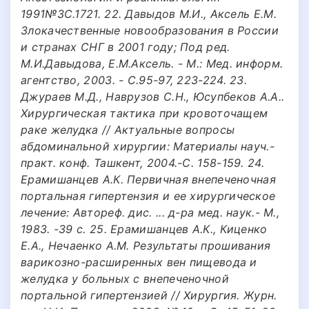
1991№3С.1721. 22. Давыдов М.И., Аксель Е.М.
Злокачественные новообразования в России
и странах СНГ в 2001 году; Под ред.
М.И.Давыдова, Е.М.Аксель. - М.: Мед. информ.
агентство, 2003. - С.95-97, 223-224. 23.
Джураев М.Д., Наврузов С.Н., Юсупбеков А.А..
Хирургическая тактика при кровоточащем
раке желудка // Актуальные вопросы
абдоминальной хирургии: Материалы науч.-
практ. конф. Ташкент, 2004.-С. 158-159. 24.
Ерамишанцев А.К. Первичная внепеченочная
портальная гипертензия и ее хирургическое
лечение: Автореф. дис. ... д-ра мед. наук.- М.,
1983. -39 с. 25. Ерамишанцев А.К., Киценко
Е.А., Нечаенко А.М. Результаты прошивания
варикозно-расширенных вен пищевода и
желудка у больных с внепеченочной
портальной гипертензией // Хирургия. Журн.