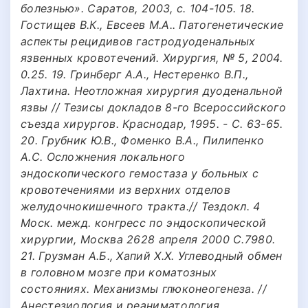
болезнью». Саратов, 2003, с. 104-105. 18.
Гостищев В.К., Евсеев М.А.. Патогенетические
аспекты рецидивов гастродуоденальных
язвенных кровотечений. Хирургия, № 5, 2004.
0.25. 19. Гринберг А.А., Нестеренко В.П.,
Лахтина. Неотложная хирургия дуоденальной
язвы // Тезисы докладов 8-го Всероссийского
съезда хирургов. Краснодар, 1995. - С. 63-65.
20. Грубник Ю.В., Фоменко В.А., Пилипенко
А.С. Осложнения локального
эндоскопического гемостаза у больных с
кровотечениями из верхних отделов
желудочнокишечного тракта.// Тездокл. 4
Моск. межд. конгресс по эндоскопической
хирургии, Москва 2628 апреля 2000 C.7980.
21. Грузман А.Б., Хапий Х.Х. Углеводный обмен
в головном мозге при коматозных
состояниях. Механизмы глюконеогенеза. //
Анестезиология и реаниматология