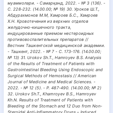
муаммолари. - Самарқанд, 2022. - № 3 (136). -
С. 228-232. (14.00.00; № 19) 30. Уроков Ш.Т.,
Абдурахмонов М.М, Хамроев Б.С., Хамроев
Х.Н. Кровотечения из верхних отделов
желудочно-кишечного тракта,
индуцированные приемом нестероидных
противовоспалительных препаратов //
Вестник Ташкентской медицинской академии.
- Ташкент, 2022. - № 7 - С. 173-176. (14.00.00;
№ 13) 31. Urokov Sh.T., Hamroyev B.S. Analysis
of the Results of Treatment of Patients with
Gastrointestinal Bleeding Using Endoscopic and
Surgical Methods of Hemostasis // American
Journal of Medicine and Medical Sciences. -
2022. - № 12 (5). - P. 487-490. (14.00.00; № 2)
32. Urokov Sh.T., Khamroyev B.S., Hamroyev
Kh.N. Results of Treatment of Patients with
Bleeding of the Stomach and 12 Duo from Non-
Steroidal Anti-Inflammatory Drugs – Induced