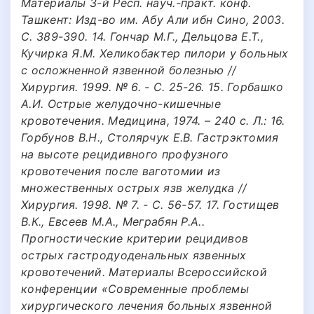
Материалы 3-й Респ. науч.-практ. конф.
Ташкент: Изд-во им. Абу Али ибн Сино, 2003.
С. 389-390. 14. Гончар М.Г., Дельцова Е.Т.,
Кучирка Я.М. Хеликобактер пилори у больных
с осложненной язвенной болезнью //
Хирургия. 1999. № 6. - C. 25-26. 15. Горбашко
А.И. Острые желудочно-кишечные
кровотечения. Медицина, 1974. – 240 с. Л.: 16.
Горбунов В.Н., Столярчук Е.В. Гастрэктомия
на высоте рецидивного профузного
кровотечения после ваготомии из
множественных острых язв желудка //
Хирургия. 1998. № 7. - С. 56-57. 17. Гостищев
В.К., Евсеев М.А., Меграбян Р.А..
Прогностические критерии рецидивов
острых гастродуоденальных язвенных
кровотечений. Материалы Всероссийской
конференции «Современные проблемы
хирургического лечения больных язвенной