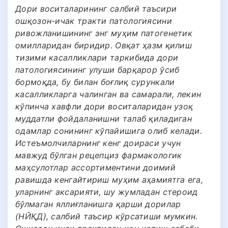
Дори воситаларининг салбий таъсири
ошқозон-ичак тракти патологиясини
ривожланишининг энг муҳим патогенетик
омилларидан биридир. Овқат ҳазм қилиш
тизими касалликлари таркибида дори
патологиясининг улуши барқарор ўсиб
бормоқда, бу билан боғлиқ сурункали
касалликларга чалинган ва самарали, лекин
кўпинча хавфли дори воситаларидан узоқ
муддатли фойдаланишни талаб қиладиган
одамлар сонининг кўпайишига олиб келади.
Истеъмолчиларнинг кенг доираси учун
мавжуд бўлган рецепциз фармакологик
маҳсулотлар ассортиментини доимий
равишда кенгайтириш муҳим аҳамиятга ега,
уларнинг аксарияти, шу жумладан стероид
бўлмаган яллиғланишга қарши дорилар
(НЙҚД), салбий таъсир кўрсатиши мумкин.