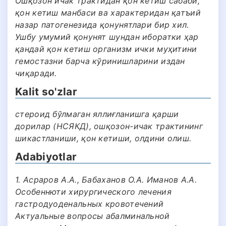
Ошқозон ичак трактидан қон кетиш сабаби,
қон кетиш манбаси ва характеридан қатъий
назар патогенезида қонунятлари бир хил.
Ушбу умумий қонунят шундан иборатки ҳар
қандай қон кетиш организм ички муҳитини
гемостазни барча кўринишларини издан
чиқаради.
Kalit so'zlar
стероид бўлмаган яллиғланишга қарши
дорилар (НСЯКД), ошқозон-ичак трактининг
шикастланиши, қон кетиши, олдини олиш.
Adabiyotlar
1. Асраров А.А., Бабаханов О.А. Иманов А.А.
Особеннюти хирургического лечения
гастродуоденальных кровотечений
Актуальные вопросы абалминальной