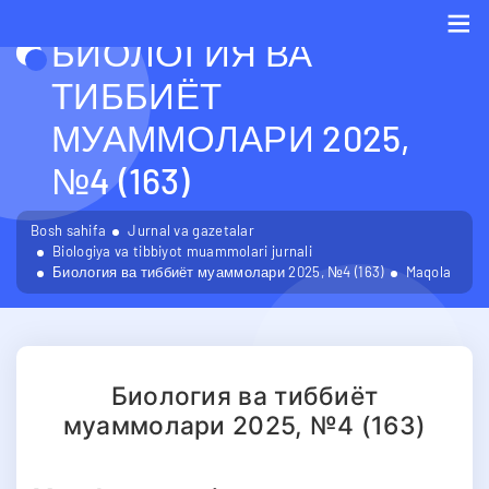
БИОЛОГИЯ ВА
Me
ТИББИЁТ
МУАММОЛАРИ 2025,
№4 (163)
Bosh sahifa
Jurnal va gazetalar
Biologiya va tibbiyot muammolari jurnali
Биология ва тиббиёт муаммолари 2025, №4 (163)
Maqola
Биология ва тиббиёт
муаммолари 2025, №4 (163)