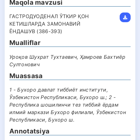
Maqola mavzusi
ГАСТРОДУОДЕНАЛ ЎТКИР ҚОН
КЕТИШЛАРДА ЗАМОНАВИЙ
ЁНДАШУВ (386-393)
Mualliflar
Уроқов Шухрат Тухтаевич, Ҳамроев Бахтиёр
Султонович
Muassasa
1 - Бухоро давлат тиббиёт институти,
Ўзбекистон Республикаси, Бухоро ш.; 2 -
Республика шошилинчи тез тиббий ёрдам
илмий маркази Бухоро филиали, Ўзбекистон
Республикаси, Бухоро ш.
Annotatsiya