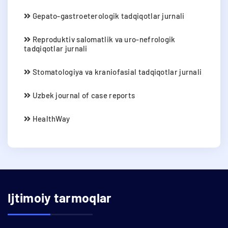
Gepato-gastroeterologik tadqiqotlar jurnali
Reproduktiv salomatlik va uro-nefrologik
tadqiqotlar jurnali
Stomatologiya va kraniofasial tadqiqotlar jurnali
Uzbek journal of case reports
HealthWay
Ijtimoiy tarmoqlar