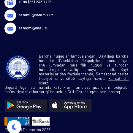
+998 (66) 233 71 75
sammu@sammu.uz
samgmi@mail.ru
Barcha huquqlar himoyalangan. Saytdagi barcha
huquqlar O'zbekiston Respublikasi qonunlariga,
shu jumladan mualliflik huquqi va turdosh
huquqlarga muvofiq himoya qilinadi. Sayt
materiallaridan foydalanganda, Samarqand davlat
tibbiyot universiteti saytiga havola
ko'rsatilishi
shart
Diqqat! Agar siz matnda xatoliklarni aniqlasangiz, ularni belgilab,
ma`muriyatni xabardor qilish uchun Ctrl+Enter tugmalarini bosing
© SamMU Education 2026