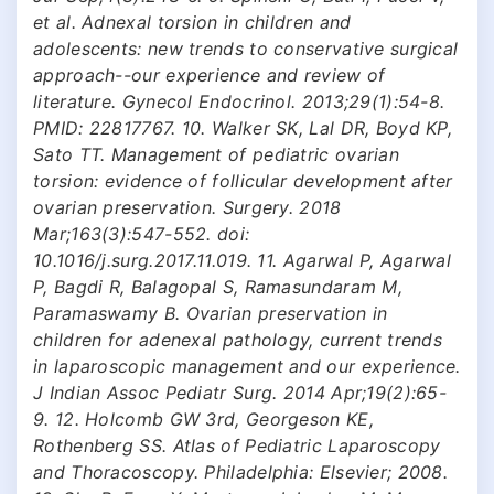
et al. Adnexal torsion in children and
adolescents: new trends to conservative surgical
approach--our experience and review of
literature. Gynecol Endocrinol. 2013;29(1):54-8.
PMID: 22817767. 10. Walker SK, Lal DR, Boyd KP,
Sato TT. Management of pediatric ovarian
torsion: evidence of follicular development after
ovarian preservation. Surgery. 2018
Mar;163(3):547-552. doi:
10.1016/j.surg.2017.11.019. 11. Agarwal P, Agarwal
P, Bagdi R, Balagopal S, Ramasundaram M,
Paramaswamy B. Ovarian preservation in
children for adenexal pathology, current trends
in laparoscopic management and our experience.
J Indian Assoc Pediatr Surg. 2014 Apr;19(2):65-
9. 12. Holcomb GW 3rd, Georgeson KE,
Rothenberg SS. Atlas of Pediatric Laparoscopy
and Thoracoscopy. Philadelphia: Elsevier; 2008.