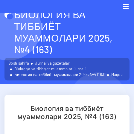
БИОЛОГИЯ ВА
Me
ТИББИЁТ
МУАММОЛАРИ 2025,
№4 (163)
Bosh sahifa
Jurnal va gazetalar
Biologiya va tibbiyot muammolari jurnali
Биология ва тиббиёт муаммолари 2025, №4 (163)
Maqola
Биология ва тиббиёт
муаммолари 2025, №4 (163)