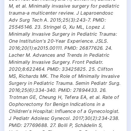
M, et al. Minimally invasive surgery for pediatric
trauma-a multicenter review. J Laparoendosc
Adv Surg Tech A. 2015;25(3):243-7. PMID:
25545146. 23. Stringel G, Xu ML, Lopez J.
Minimally Invasive Surgery in Pediatric Trauma:
One Institution's 20-Year Experience. JSLS.
2016;20(1):e2015.00111. PMID: 26877626. 24.
Lacher M. Advances and Trends in Pediatric
Minimally Invasive Surgery. Front Pediatr.
2020;8:622464. PMID: 33425825. 25. Clifton
MS, Richards MK. The Role of Minimally Invasive
Surgery in Pediatric Trauma. Semin Pediatr Surg.
2016;25(6):334-340. PMID: 27894433. 26.
Trotman GE, Cheung H, Tefera EA, et al. Rate of
Oophorectomy for Benign Indications in a
Children's Hospital: Influence of a Gynecologist.
J Pediatr Adolesc Gynecol. 2017;30(2):234-238.
PMID: 27769688. 27. Bolli P, Schädelin S,