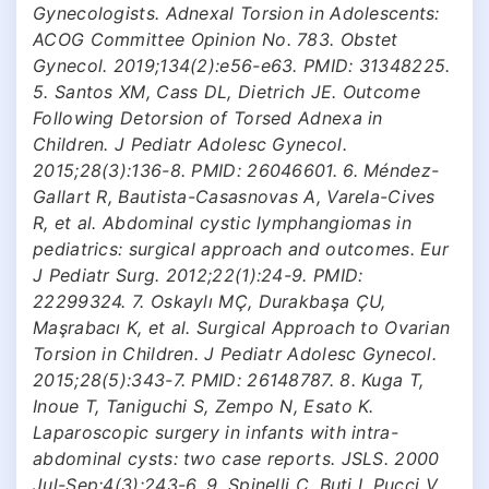
Gynecologists. Adnexal Torsion in Adolescents:
ACOG Committee Opinion No. 783. Obstet
Gynecol. 2019;134(2):e56-e63. PMID: 31348225.
5. Santos XM, Cass DL, Dietrich JE. Outcome
Following Detorsion of Torsed Adnexa in
Children. J Pediatr Adolesc Gynecol.
2015;28(3):136-8. PMID: 26046601. 6. Méndez-
Gallart R, Bautista-Casasnovas A, Varela-Cives
R, et al. Abdominal cystic lymphangiomas in
pediatrics: surgical approach and outcomes. Eur
J Pediatr Surg. 2012;22(1):24-9. PMID:
22299324. 7. Oskaylı MÇ, Durakbaşa ÇU,
Maşrabacı K, et al. Surgical Approach to Ovarian
Torsion in Children. J Pediatr Adolesc Gynecol.
2015;28(5):343-7. PMID: 26148787. 8. Kuga T,
Inoue T, Taniguchi S, Zempo N, Esato K.
Laparoscopic surgery in infants with intra-
abdominal cysts: two case reports. JSLS. 2000
Jul-Sep;4(3):243-6. 9. Spinelli C, Buti I, Pucci V,