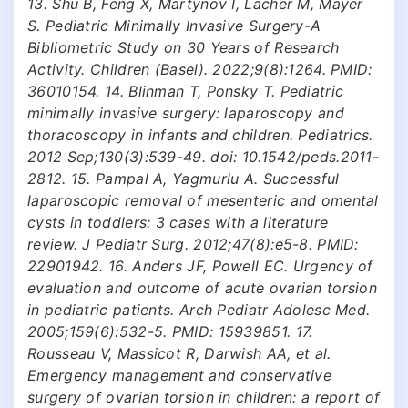
13. Shu B, Feng X, Martynov I, Lacher M, Mayer
S. Pediatric Minimally Invasive Surgery-A
Bibliometric Study on 30 Years of Research
Activity. Children (Basel). 2022;9(8):1264. PMID:
36010154. 14. Blinman T, Ponsky T. Pediatric
minimally invasive surgery: laparoscopy and
thoracoscopy in infants and children. Pediatrics.
2012 Sep;130(3):539-49. doi: 10.1542/peds.2011-
2812. 15. Pampal A, Yagmurlu A. Successful
laparoscopic removal of mesenteric and omental
cysts in toddlers: 3 cases with a literature
review. J Pediatr Surg. 2012;47(8):e5-8. PMID:
22901942. 16. Anders JF, Powell EC. Urgency of
evaluation and outcome of acute ovarian torsion
in pediatric patients. Arch Pediatr Adolesc Med.
2005;159(6):532-5. PMID: 15939851. 17.
Rousseau V, Massicot R, Darwish AA, et al.
Emergency management and conservative
surgery of ovarian torsion in children: a report of