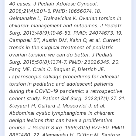
40 cases. J Pediatr Adolesc Gynecol.
2008;21(4):201-6. PMID: 18656074. 18.
Geimanaite L, Trainavicius K. Ovarian torsion in
children: management and outcomes. J Pediatr
Surg. 2013;48(9):1946-53. PMID: 24074673. 19.
Campbell BT, Austin DM, Kahn O, et al. Current
trends in the surgical treatment of pediatric
ovarian torsion: we can do better. J Pediatr
Surg. 2015;50(8):1374-7. PMID: 26026345. 20.
Fang ME, Crain C, Baquet E, Dietrich JE.
Laparoscopic salvage procedures for adnexal
torsion in pediatric and adolescent patients
during the COVID-19 pandemic: a retrospective
cohort study. Patient Saf Surg. 2023;17(1):27. 21.
Steyaert H, Guitard J, Moscovici J, et al.
Abdominal cystic lymphangioma in children:
benign lesions that can have a proliferative
course. J Pediatr Surg. 1996;31(5):677-80. PMID:
8861480. 22. Alemayehu H, Clifton M, Santore