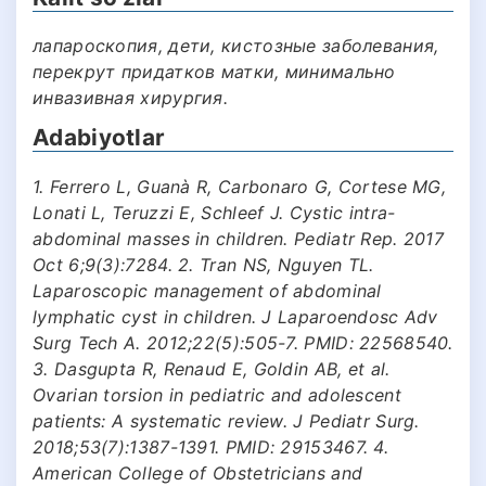
лапароскопия, дети, кистозные заболевания,
перекрут придатков матки, минимально
инвазивная хирургия.
Adabiyotlar
1. Ferrero L, Guanà R, Carbonaro G, Cortese MG,
Lonati L, Teruzzi E, Schleef J. Cystic intra-
abdominal masses in children. Pediatr Rep. 2017
Oct 6;9(3):7284. 2. Tran NS, Nguyen TL.
Laparoscopic management of abdominal
lymphatic cyst in children. J Laparoendosc Adv
Surg Tech A. 2012;22(5):505-7. PMID: 22568540.
3. Dasgupta R, Renaud E, Goldin AB, et al.
Ovarian torsion in pediatric and adolescent
patients: A systematic review. J Pediatr Surg.
2018;53(7):1387-1391. PMID: 29153467. 4.
American College of Obstetricians and