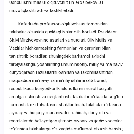
Ushbu ishni mas'ul o'qituvchi t.f.n. G’ozibekov J.I.
muvofiqlashtiradi va tashkil etadi.
Kafedrada professor-o'qituvchilari tomonidan
talabalar o'rtasida quyidagi ishlar olib boriladi: Prezident
Sh.M.Mirziyoyevning asarlari va nutqlari, Oliy Majlis va
Vazirlar Mahkamasining farmonlari va qarorlari bilan
tanishtirib boradilar, shuningdek barkamol avlodni
tarbiyalashga, yoshlarning umuminsoniy, milliy va ma'naviy
dunyoqarash fazilatlarini oshirish va takomillashtirish
maqsadida ma'naviy va ma'rifiy ishlarni olib boradi;
respublikada bunyodkorlik islohotlarini muvaffaqiyatli
amalga oshirish va rivojlantirish; talabalar o'rtasida sog'lom
turmush tarzi falsafasini shakllantirish; talabalar o'rtasida
siyosiy va huquqiy madaniyatni oshirish; dunyoda va
mamlakatda bo'layotgan ijtimoiy, siyosiy va ijodiy voqealar
to'g'risida talabalarga o'z vaqtida ma'lumot etkazib berish ;