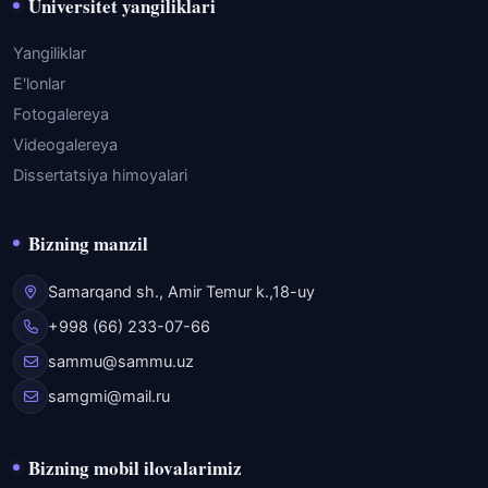
Universitet yangiliklari
Yangiliklar
E'lonlar
Fotogalereya
Videogalereya
Dissertatsiya himoyalari
Bizning manzil
Samarqand sh., Amir Temur k.,18-uy
+998 (66) 233-07-66
sammu@sammu.uz
samgmi@mail.ru
Bizning mobil ilovalarimiz