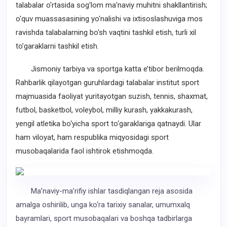
talabalar o'rtasida sog'lom ma'naviy muhitni shakllantirish;
o'quv muassasasining yo'nalishi va ixtisoslashuviga mos
ravishda talabalarning bo'sh vaqtini tashkil etish, turli xil
to’garaklarni tashkil etish.
Jismoniy tarbiya va sportga katta e’tibor berilmoqda.
Rahbarlik qilayotgan guruhlardagi talabalar institut sport
majmuasida faoliyat yuritayotgan suzish, tennis, shaxmat,
futbol, basketbol, voleybol, milliy kurash, yakkakurash,
yengil atletika bo‘yicha sport to‘garaklariga qatnaydi. Ular
ham viloyat, ham respublika miqyosidagi sport
musobaqalarida faol ishtirok etishmoqda.
Ma’naviy-ma’rifiy ishlar tasdiqlangan reja asosida
amalga oshirilib, unga ko‘ra tarixiy sanalar, umumxalq
bayramlari, sport musobaqalari va boshqa tadbirlarga