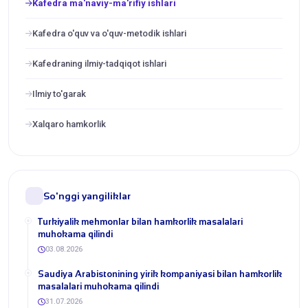
Kafedra ma'naviy-ma'rifiy ishlari
Kafedra o'quv va o'quv-metodik ishlari
Kafedraning ilmiy-tadqiqot ishlari
Ilmiy to'garak
Xalqaro hamkorlik
So'nggi yangiliklar
Turkiyalik mehmonlar bilan hamkorlik masalalari
muhokama qilindi
03.08.2026
​Saudiya Arabistonining yirik kompaniyasi bilan hamkorlik
masalalari muhokama qilindi
31.07.2026