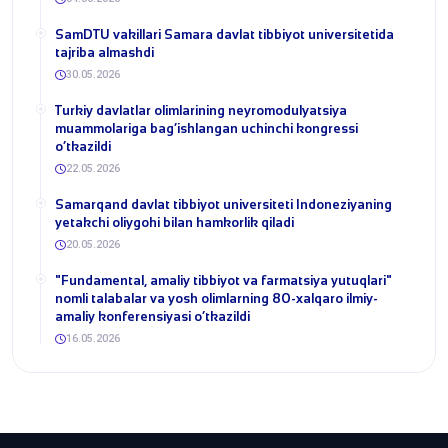
SamDTU vakillari Samara davlat tibbiyot universitetida
tajriba almashdi
30.05.2026
​Turkiy davlatlar olimlarining neyromodulyatsiya
muammolariga bag‘ishlangan uchinchi kongressi
o‘tkazildi
22.05.2026
Samarqand davlat tibbiyot universiteti Indoneziyaning
yetakchi oliygohi bilan hamkorlik qiladi
20.05.2026
​"Fundamental, amaliy tibbiyot va farmatsiya yutuqlari"
nomli talabalar va yosh olimlarning 80-xalqaro ilmiy-
amaliy konferensiyasi o‘tkazildi
16.05.2026