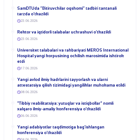
​SamDTUda “Bitiruvchilar oqshomi” tadbiri tantanali
tarzda o‘tkazildi
23.06.2026
​Rektor va iqtidorli talabalar uchrashuvi o‘tkazildi
23.06.2026
Universitet talabalari va rahbariyati MEROS International
Hospital yangi korpusining ochilish marosimida ishtirok
etdi
17.06.2026
Yangi avlod ilmiy kadrlarini tayyorlash va ularni
attestatsiya qilish tizimidagi yangiliklar muhokama etildi
08.06.2026
​"Tibbiy reabilitatsiya: yutuqlar va istiqbollar" nomli
xalqaro ilmiy-amaliy konferensiya o‘tkazildi
06.06.2026
​Yangi adabiyotlar taqdimotiga bag‘ishlangan
konferensiya o‘tkazildi
04.06.2026