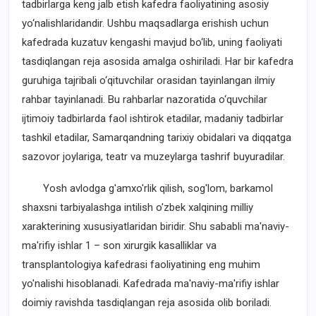
tadbirlarga keng jalb etish kafedra faoliyatining asosiy
yo‘nalishlaridandir. Ushbu maqsadlarga erishish uchun
kafedrada kuzatuv kengashi mavjud bo‘lib, uning faoliyati
tasdiqlangan reja asosida amalga oshiriladi. Har bir kafedra
guruhiga tajribali o‘qituvchilar orasidan tayinlangan ilmiy
rahbar tayinlanadi. Bu rahbarlar nazoratida o‘quvchilar
ijtimoiy tadbirlarda faol ishtirok etadilar, madaniy tadbirlar
tashkil etadilar, Samarqandning tarixiy obidalari va diqqatga
sazovor joylariga, teatr va muzeylarga tashrif buyuradilar.
Yosh avlodga g'amxo'rlik qilish, sog'lom, barkamol
shaxsni tarbiyalashga intilish o'zbek xalqining milliy
xarakterining xususiyatlaridan biridir. Shu sababli ma'naviy-
ma'rifiy ishlar 1 – son xirurgik kasalliklar va
transplantologiya kafedrasi faoliyatining eng muhim
yo'nalishi hisoblanadi. Kafedrada ma'naviy-ma'rifiy ishlar
doimiy ravishda tasdiqlangan reja asosida olib boriladi.