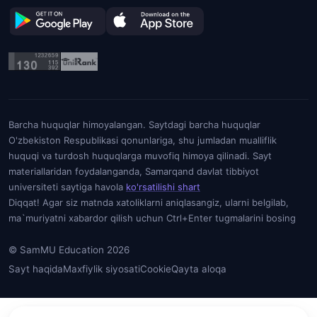
Barcha huquqlar himoyalangan. Saytdagi barcha huquqlar
O'zbekiston Respublikasi qonunlariga, shu jumladan mualliflik
huquqi va turdosh huquqlarga muvofiq himoya qilinadi. Sayt
materiallaridan foydalanganda, Samarqand davlat tibbiyot
universiteti saytiga havola
ko'rsatilishi shart
Diqqat! Agar siz matnda xatoliklarni aniqlasangiz, ularni belgilab,
ma`muriyatni xabardor qilish uchun Ctrl+Enter tugmalarini bosing
© SamMU Education 2026
Sayt haqida
Maxfiylik siyosati
Cookie
Qayta aloqa