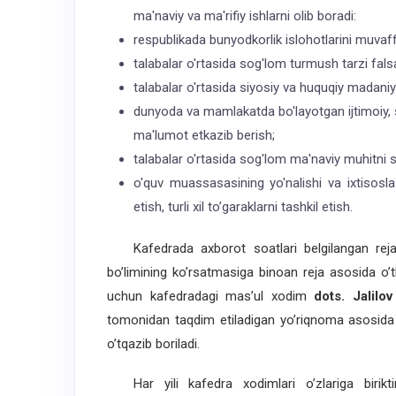
ma'naviy va ma'rifiy ishlarni olib boradi:
respublikada bunyodkorlik islohotlarini muvaffa
talabalar o'rtasida sog'lom turmush tarzi falsa
talabalar o'rtasida siyosiy va huquqiy madaniy
dunyoda va mamlakatda bo'layotgan ijtimoiy, si
ma'lumot etkazib berish;
talabalar o'rtasida sog'lom ma'naviy muhitni sh
o'quv muassasasining yo'nalishi va ixtisosla
etish, turli xil to’garaklarni tashkil etish.
Kafedrada axborot soatlari belgilangan rej
bo’limining ko’rsatmasiga binoan reja asosida o’tk
uchun kafedradagi mas’ul xodim
do
t
s. Jalilo
tomonidan taqdim etiladigan yo’riqnoma asosid
o’tqazib boriladi.
Har yili kafedra xodimlari o’zlariga birikt