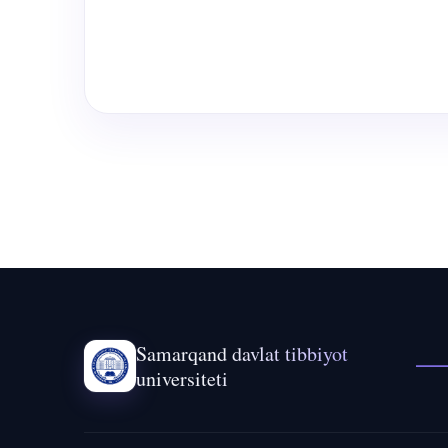
Samarqand davlat tibbiyot
universiteti