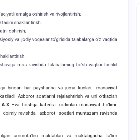
qiyatli amalga oshirish va rivojlantirish;
fasini shakllantirish;
atni oshirish;
yosiy va ijodiy voqealar to'g'risida talabalarga o'z vaqtida
akllantirish ;
shuviga mos ravishda talabalarning bo'sh vaqtini tashkil
aga binoan har payshanba va juma kunlari manaviyat
aziladi. Axborot soatlarini rejalashtirish va uni o’tkazish
v A.X
–va boshqa kafedra xodimlari manaviyat bo’limi
a doimiy ravishda axborot soatlari muntazam ravishda
irilgan umumta’lim maktablari va maktabgacha ta’lim