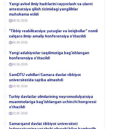
Yangi avlod ilmiy kadrlarini tayyorlash va ularni
attestatsiya qilish tizimidagi yangiliklar
muhokama etildi
08.06.2026
​"Tibbiy reabilitatsiya: yutuqlar va istiqbollar" nomli
xalqaro ilmiy-amaliy konferensiya o‘tkazildi
06.06.2026
​Yangi adabiyotlar taqdimotiga bag‘ishlangan
konferensiya o‘tkazildi
04.06.2026
SamDTU vakillari Samara davlat tibbiyot
universitetida tajriba almashdi
30.05.2026
​Turkiy davlatlar olimlarining neyromodulyatsiya
muammolariga bag‘ishlangan uchinchi kongressi
o‘tkazildi
22.05.2026
Samarqand davlat tibbiyot universiteti
Indoneziyaning yetakchi oliygohi bilan hamkorlik