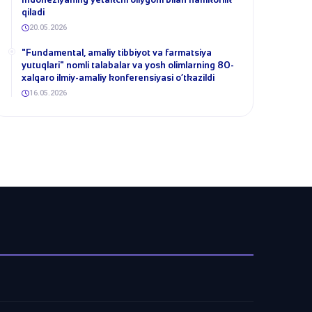
qiladi
20.05.2026
​"Fundamental, amaliy tibbiyot va farmatsiya
yutuqlari" nomli talabalar va yosh olimlarning 80-
xalqaro ilmiy-amaliy konferensiyasi o‘tkazildi
16.05.2026