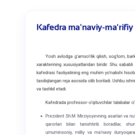
Kafedra ma'naviy-ma'rifiy 
Yosh avlodga g'amxo'rlik qilish, sog'lom, barkam
xarakterining xususiyatlaridan biridir. Shu sababli 
kafedrasi faoliyatining eng muhim yo'nalishi hisob
tasdiqlangan reja asosida olib boriladi. Ushbu ishni 
va tashkil etadi.
Kafedrada professor-o'qituvchilar talabalar o'rta
Prezident Sh.M. Mirziyoyevning asarlari va nu
qarorlari bilan tanishtirib boradilar, sh
umuminsoniy, milliy va ma'naviy dunyoqaras