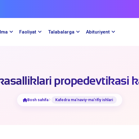
ilma
Faoliyat
Talabalarga
Abituriyent
kasalliklari propedevtikasi 
Bosh sahifa
Kafedra ma'naviy-ma'rifiy ishlari