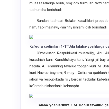
muassasalariga borib, sog’lom turmush tarzi hamda
tushuncha berishadi.
Bundan tashqari Bolalar kasalliklari propedevti
ham, faol ma’naviy-ma’rifiy ishlarni olib borishadi.
Kafedra xodimlari 1-TTJda talaba-yoshlarga os
O’zbekiston Respublikasi mustailligi, Abu Ali 
kurashish kuni, Konstitutsiya kuni, Yangi yil bayr
haqida, A. Temurning tavallud topgan kuni, M. Bobu
kuni, Navruz bayrami, 9 may - Xotira va qadrlash k
jahon va respublikada ro’y bergan tadbirlar kafedra 
ko’lamda nishonlanib kelmoqda.
Talaba-yoshlarimiz Z.M. Bobur tavalludiga b