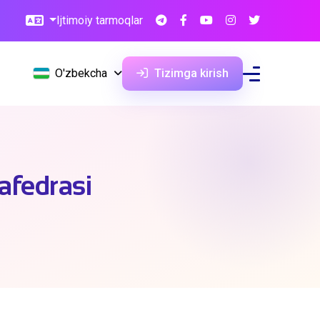
Ijtimoiy tarmoqlar
O'zbekcha
Tizimga kirish
kafedrasi