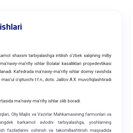
ishlari
ol shaxsni tarbiyalashga intilish o'zbek xalqining milliy
ma'naviy-ma'rifiy ishlar Bolalar kasalliklari propedevtikasi
lanadi. Kafedrada ma'naviy-ma'rifiy ishlar doimiy ravishda
mas'ul o'qituvchi t.f.n., dots. Jalilov A.X. muvofiqlashtiradi
sida ma'naviy-ma'rifiy ishlar olib boradi:
tqlari, Oliy Majlis va Vazirlar Mahkamasining farmonlari va
uningdek barkamol avlodni tarbiyalashga, yoshlarning
h fazilatlarini oshirish va takomillashtirish maqsadida