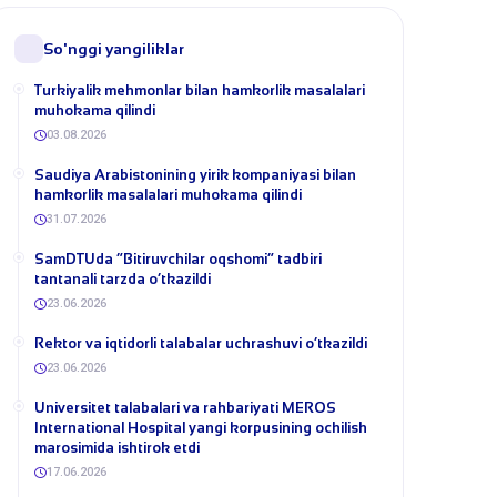
So'nggi yangiliklar
Turkiyalik mehmonlar bilan hamkorlik masalalari
muhokama qilindi
03.08.2026
​Saudiya Arabistonining yirik kompaniyasi bilan
hamkorlik masalalari muhokama qilindi
31.07.2026
​SamDTUda “Bitiruvchilar oqshomi” tadbiri
tantanali tarzda o‘tkazildi
23.06.2026
​Rektor va iqtidorli talabalar uchrashuvi o‘tkazildi
23.06.2026
Universitet talabalari va rahbariyati MEROS
International Hospital yangi korpusining ochilish
marosimida ishtirok etdi
17.06.2026