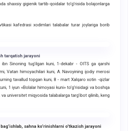
 shaxsiy gigienik tartib-qoidalar to’g’risida bolajonlarga
kasi kafedrasi xodimlari talabalar turar joylariga borib
h tarqatish jarayoni
ibn Sinoning tug’ilgan kuni, 1-dekabr - OITS ga qarshi
ami, Vatan himoyachilari kuni, A. Navoyining ijodiy merosi
rning tavallud topgan kuni, 8 - mart Xalqaro xotin -qizlar
uni, 1 iyun «Bolalar himoyasi kuni» to’g’risidagi va boshqa
va universitet miqyosida talabalarga targ’ibot qilinib, keng
ag’ishlab, sahna ko’rinishlarni o’tkazish jarayoni