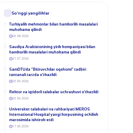
So'nggi yangiliklar
Turkiyalik mehmonlar bilan hamkorlik masalalari
muhokama qilindi
03.08.2026
​Saudiya Arabistonining yirik kompaniyasi bilan
hamkorlik masalalari muhokama qilindi
31.07.2026
​SamDTUda “Bitiruvchilar oqshomi” tadbiri
tantanali tarzda o‘tkazildi
23.06.2026
​Rektor va iqtidorli talabalar uchrashuvi o‘tkazildi
23.06.2026
Universitet talabalari va rahbariyati MEROS
International Hospital yangi korpusining ochilish
marosimida ishtirok etdi
17.06.2026