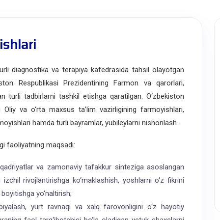
ishlari
i diagnostika va terapiya kafedrasida tahsil olayotgan
iston Respublikasi Prezidentining Farmon va qarorlari,
turli tadbirlarni tashkil etishga qaratilgan. O‘zbekiston
Oliy va o‘rta maxsus ta’lim vazirligining farmoyishlari,
moyishlari hamda turli bayramlar, yubileylarni nishonlash.
i faoliyatning maqsadi:
y qadriyatlar va zamonaviy tafakkur sinteziga asoslangan
zchil rivojlantirishga ko‘maklashish, yoshlarni o‘z fikrini
 boyitishga yo‘naltirish;
biyalash, yurt ravnaqi va xalq farovonligini o‘z hayotiy