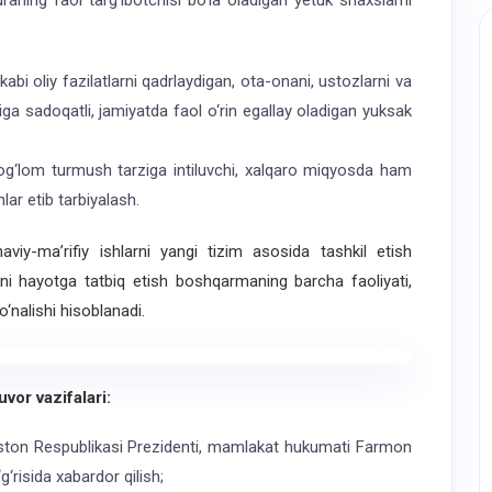
aning faol targ‘ibotchisi bo‘la oladigan yetuk shaxslarni
kabi oliy fazilatlarni qadrlaydigan, ota-onani, ustozlarni va
biga sadoqatli, jamiyatda faol o‘rin egallay oladigan yuksak
 sog‘lom turmush tarziga intiluvchi, xalqaro miqyosda ham
ar etib tarbiyalash.
y-ma’rifiy ishlarni yangi tizim asosida tashkil etish
ni hayotga tatbiq etish boshqarmaning barcha faoliyati,
‘nalishi hisoblanadi.
or vazifalari:
kiston Respublikasi Prezidenti, mamlakat hukumati Farmon
‘risida xabardor qilish;