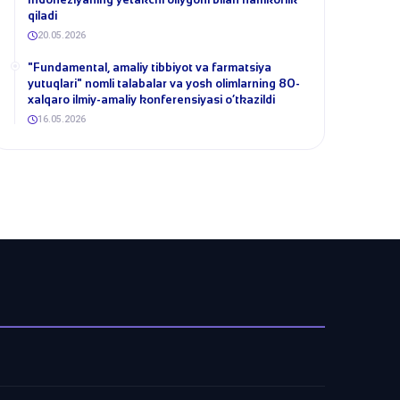
qiladi
20.05.2026
​"Fundamental, amaliy tibbiyot va farmatsiya
yutuqlari" nomli talabalar va yosh olimlarning 80-
xalqaro ilmiy-amaliy konferensiyasi o‘tkazildi
16.05.2026