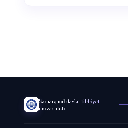
Samarqand davlat tibbiyot
universiteti