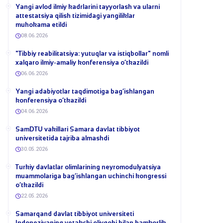
Yangi avlod ilmiy kadrlarini tayyorlash va ularni
attestatsiya qilish tizimidagi yangiliklar
muhokama etildi
08.06.2026
​"Tibbiy reabilitatsiya: yutuqlar va istiqbollar" nomli
xalqaro ilmiy-amaliy konferensiya o‘tkazildi
06.06.2026
​Yangi adabiyotlar taqdimotiga bag‘ishlangan
konferensiya o‘tkazildi
04.06.2026
SamDTU vakillari Samara davlat tibbiyot
universitetida tajriba almashdi
30.05.2026
​Turkiy davlatlar olimlarining neyromodulyatsiya
muammolariga bag‘ishlangan uchinchi kongressi
o‘tkazildi
22.05.2026
Samarqand davlat tibbiyot universiteti
Indoneziyaning yetakchi oliygohi bilan hamkorlik