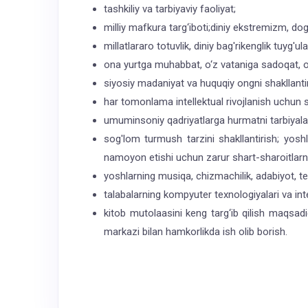
tashkiliy va tarbiyaviy faoliyat;
milliy mafkura targ‘iboti;diniy ekstremizm, d
millatlararo totuvlik, diniy bag'rikenglik tuyg'ula
ona yurtga muhabbat, o‘z vataniga sadoqat, o‘z
siyosiy madaniyat va huquqiy ongni shakllantir
har tomonlama intellektual rivojlanish uchun s
umuminsoniy qadriyatlarga hurmatni tarbiyala
sog'lom turmush tarzini shakllantirish; yoshla
namoyon etishi uchun zarur shart-sharoitlarni
yoshlarning musiqa, chizmachilik, adabiyot, tea
talabalarning kompyuter texnologiyalari va int
kitob mutolaasini keng targ‘ib qilish maqsad
markazi bilan hamkorlikda ish olib borish.