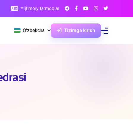
Ijtimoiy tarmoqlar
O'zbekcha
Tizimga kirish
edrasi