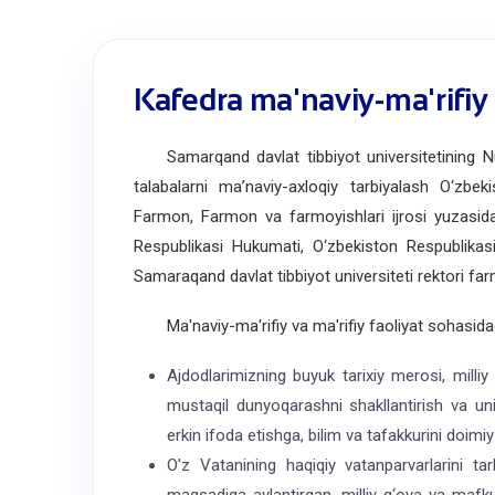
Kafedra ma'naviy-ma'rifiy 
Samarqand davlat tibbiyot universitetining Nurl
talabalarni ma’naviy-axloqiy tarbiyalash O‘zbek
Farmon, Farmon va farmoyishlari ijrosi yuzasidan 
Respublikasi Hukumati, O‘zbekiston Respublikasi 
Samaraqand davlat tibbiyot universiteti rektori far
Ma'naviy-ma'rifiy va ma'rifiy faoliyat sohasidag
Ajdodlarimizning buyuk tarixiy merosi, milli
mustaqil dunyoqarashni shakllantirish va uni i
erkin ifoda etishga, bilim va tafakkurini doimiy
O'z Vatanining haqiqiy vatanparvarlarini tar