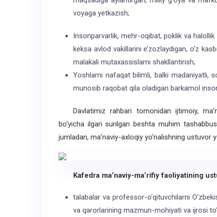
maqsadiga aylantirgan, milliy g‘oya va mafkur
voyaga yetkazish;
Insonparvarlik, mehr-oqibat, poklik va halollik 
keksa avlod vakillarini e’zozlaydigan, o‘z kas
malakali mutaxassislarni shakllantirish;
Yoshlarni nafaqat bilimli, balki madaniyatli,
munosib raqobat qila oladigan barkamol insonl
Davlatimiz rahbari tomonidan ijtimoiy, ma’navi
bo‘yicha ilgari surilgan beshta muhim tashabbus
jumladan, ma’naviy-axloqiy yo‘nalishning ustuvor yo
Kafedra ma’naviy-ma’rifiy faoliyatining ustuv
talabalar va professor-o‘qituvchilarni O‘zbe
va qarorlarining mazmun-mohiyati va ijrosi to‘g