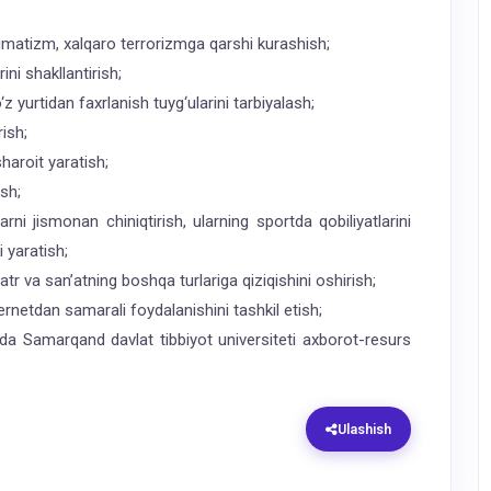
ogmatizm, xalqaro terrorizmga qarshi kurashish;
rini shakllantirish;
 yurtidan faxrlanish tuyg‘ularini tarbiyalash;
ish;
haroit yaratish;
sh;
rni jismonan chiniqtirish, ularning sportda qobiliyatlarini
 yaratish;
tr va san’atning boshqa turlariga qiziqishini oshirish;
ernetdan samarali foydalanishini tashkil etish;
ida Samarqand davlat tibbiyot universiteti axborot-resurs
Ulashish