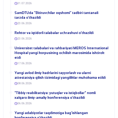
31.07.2026
​SamDTUda “Bitiruvchilar oqshomi” tadbiri tantanali
tarzda o‘tkazildi
23.06.2026
​Rektor va iqtidorli talabalar uchrashuvi o‘tkazildi
23.06.2026
Universitet talabalari va rahbariyati MEROS International
Hospital yangi korpusining ochilish marosimida ishtirok
etdi
17.06.2026
Yangi avlod ilmiy kadrlarini tayyorlash va ularni
attestatsiya qilish tizimidagi yangiliklar muhokama etildi
08.06.2026
​"Tibbiy reabilitatsiya: yutuqlar va istiqbollar" nomli
xalqaro ilmiy-amaliy konferensiya o‘tkazildi
06.06.2026
​Yangi adabiyotlar taqdimotiga bag‘ishlangan
konferensiya o‘tkazildi