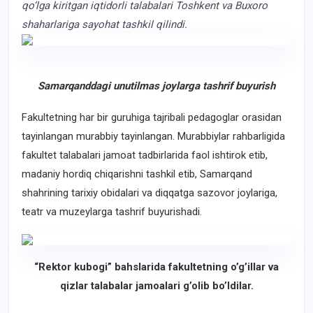
qo‘lga kiritgan iqtidorli talabalari Toshkent va Buxoro
shaharlariga sayohat tashkil qilindi.
Samarqanddagi unutilmas joylarga tashrif buyurish
Fakultetning har bir guruhiga tajribali pedagoglar orasidan
tayinlangan murabbiy tayinlangan. Murabbiylar rahbarligida
fakultet talabalari jamoat tadbirlarida faol ishtirok etib,
madaniy hordiq chiqarishni tashkil etib, Samarqand
shahrining tarixiy obidalari va diqqatga sazovor joylariga,
teatr va muzeylarga tashrif buyurishadi.
“Rektor kubogi” bahslarida fakultetning o’g’illar va
qizlar talabalar jamoalari g’olib bo’ldilar.