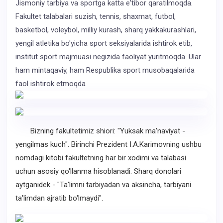
Jismoniy tarbiya va sportga katta e'tibor qaratilmoqda.
Fakultet talabalari suzish, tennis, shaxmat, futbol,
basketbol, voleybol, milliy kurash, sharq yakkakurashlari,
yengil atletika bo'yicha sport seksiyalarida ishtirok etib,
institut sport majmuasi negizida faoliyat yuritmoqda. Ular
ham mintaqaviy, ham Respublika sport musobaqalarida
faol ishtirok etmoqda
Bizning fakultetimiz shiori: "Yuksak ma'naviyat -
yengilmas kuch". Birinchi Prezident I.A.Karimovning ushbu
nomdagi kitobi fakultetning har bir xodimi va talabasi
uchun asosiy qo'llanma hisoblanadi. Sharq donolari
aytganidek - "Ta'limni tarbiyadan va aksincha, tarbiyani
ta'limdan ajratib bo'lmaydi".