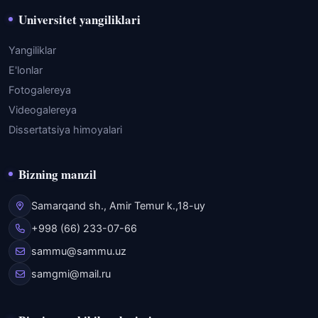
Universitet yangiliklari
Yangiliklar
E'lonlar
Fotogalereya
Videogalereya
Dissertatsiya himoyalari
Bizning manzil
Samarqand sh., Amir Temur k.,18-uy
+998 (66) 233-07-66
sammu@sammu.uz
samgmi@mail.ru