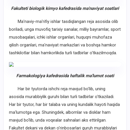
Fakulteti biologik kimyo kafedrasida ma'naviyat
soatlari
Ma'naviy-ma'rifiy ishlar tasdiqlangan reja asosida olib
boriladi, unga muvofiq tarixiy sanalar, milliy bayramlar, sport
musobaqalari, ichki ishlar organlari, huquqni muhofaza
qilish organlari, ma'naviyat markazlari va boshqa hamkor
tashkilotlar bilan hamkorlikda turli tadbirlar o'tkazilmoqda.
Farmakologiya kafedrasida haftalik ma'lumot
soati
Har bir tyutorda ishchi reja mavjud bo'lib, uning
asosida murabbiylik guruhi bilan turli tadbirlar o'tkaziladi.
Har bir tyutor, har bir talaba va uning kundalik hayoti haqida
ma'lumotga ega. Shuningdek, albomlar va disklar ham
mavjud bo'lib, unda voqealar sahnalari aks ettirilgan.
Fakultet dekani va dekan o'rinbosarlari guruh murabbiylari