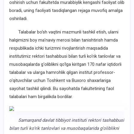
oshirish uchun fakultetda murabbiylik kengashi faoliyat olib
boradi, uning faoliyati tasdiqlangan rejaga muvofiq amalga
oshiriladi.
Talabalar bo‘sh vaqtini mazmunli tashkil etish, ularni
halqimizni boy ma’naviy merosi bilan tanishtirish hamda
respublikada ichki turizmni rivojlantirish maqsadida
institutimiz rektori tashabbusi bilan turli ko‘rik tanlovlar va
musobaqalarda g‘oliblikni qo‘lga kiritgan 170 nafar iqtidorli
talabalar va ularga hamrohlik qilgan institut professor-
o‘qituvchilar uchun Toshkent va Buxoro shaxarlariga
sayohat tashkil qilindi. Bu sayohatda fakultetining faol
talabalari ham birgalikda bordilar.
Samarqand davlat tibbiyot instituti rektori tashabbusi
bilan turli ko‘rik tanlovlari va musobaqalarida g‘oliblikni