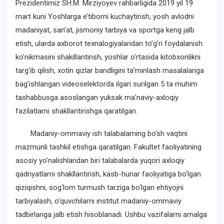
Prezidentimiz SH.M. Mirziyoyev rahbarligida 2019 yil 19
mart kuni Yoshlarga e’tiborni kuchaytirish, yosh avlodni
madaniyat, san’at, jismoniy tarbiya va sportga keng jalb
etish, ularda axborot texnalogiyalaridan to’g’ri foydalanish
ko’nikmasini shakillantirish, yoshlar o'rtasida kitobxonlikni
targ'ib qilish, xotin qizlar bandligini ta’minlash masalalariga
bag’ishlangan videoselektorda ilgari surilgan 5 ta muhim
tashabbusga asoslangan yuksak ma'naviy-axloqiy
fazilatlarni shakllantirishga qaratilgan.
Madaniy-ommaviy ish talabalarning bo'sh vaqtini
mazmunli tashkil etishga qaratilgan. Fakultet faoliyatining
asosiy yo'nalishlaridan biri talabalarda yuqori axloqiy
qadriyatlarni shakllantirish, kasb-hunar faoliyatiga bo'lgan
qiziqishni, sog'lom turmush tarziga bo'lgan ehtiyojni
tarbiyalash, o'quvchilarni institut madaniy-ommaviy
tadbirlariga jalb etish hisoblanadi. Ushbu vazifalarni amalga