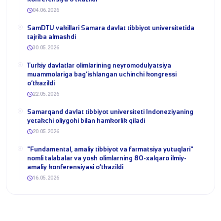
04.06.2026
SamDTU vakillari Samara davlat tibbiyot universitetida
tajriba almashdi
30.05.2026
​Turkiy davlatlar olimlarining neyromodulyatsiya
muammolariga bag‘ishlangan uchinchi kongressi
o‘tkazildi
22.05.2026
Samarqand davlat tibbiyot universiteti Indoneziyaning
yetakchi oliygohi bilan hamkorlik qiladi
20.05.2026
​"Fundamental, amaliy tibbiyot va farmatsiya yutuqlari"
nomli talabalar va yosh olimlarning 80-xalqaro ilmiy-
amaliy konferensiyasi o‘tkazildi
16.05.2026