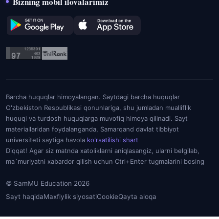
Bizning mobil ilovalarimiz
Barcha huquqlar himoyalangan. Saytdagi barcha huquqlar
O'zbekiston Respublikasi qonunlariga, shu jumladan mualliflik
huquqi va turdosh huquqlarga muvofiq himoya qilinadi. Sayt
materiallaridan foydalanganda, Samarqand davlat tibbiyot
universiteti saytiga havola
ko'rsatilishi shart
Diqqat! Agar siz matnda xatoliklarni aniqlasangiz, ularni belgilab,
ma`muriyatni xabardor qilish uchun Ctrl+Enter tugmalarini bosing
© SamMU Education 2026
Sayt haqida
Maxfiylik siyosati
Cookie
Qayta aloqa