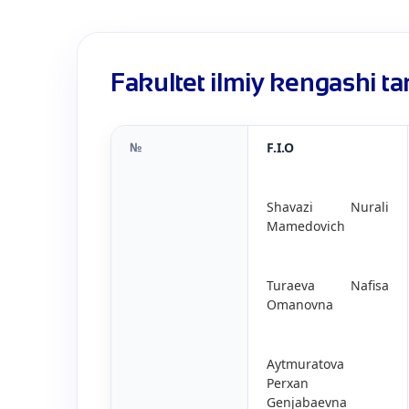
Fakultet ilmiy kengashi ta
№
F.I.O
Shavazi Nurali
Mamedovich
Turaeva Nafisa
Omanovna
Aytmuratova
Perxan
Genjabaevna