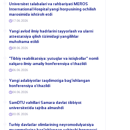
Universitet talabalari va rahbariyati MEROS
International Hospital yangi korpusining ochilish
marosimida ishtirok etdi
17.06.2026
Yangi avlod ilmiy kadrlarini tayyorlash va ularni
attestatsiya qilish tizimidagi yangiliklar
muhokama etildi
08.06.2026
​"Tibbiy reabilitatsiya: yutuqlar va istiqbollar" nomli
xalqaro ilmiy-amaliy konferensiya o‘tkazildi
06.06.2026
​Yangi adabiyotlar taqdimotiga bag‘ishlangan
konferensiya o‘tkazildi
04.06.2026
SamDTU vakillari Samara davlat tibbiyot
universitetida tajriba almashdi
30.05.2026
​Turkiy davlatlar olimlarining neyromodulyatsiya
muammolariga bag‘ishlangan uchinchi kongressi