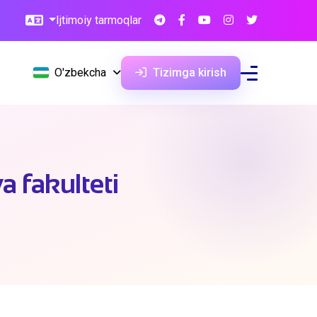
Ijtimoiy tarmoqlar
O'zbekcha
Tizimga kirish
a fakulteti