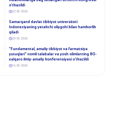
o‘tkazildi
22.05.2026
Samarqand davlat tibbiyot universiteti
Indoneziyaning yetakchi oliygohi bilan hamkorlik
qiladi
20.05.2026
​"Fundamental, amaliy tibbiyot va farmatsiya
yutuqlari" nomli talabalar va yosh olimlarning 80-
xalqaro ilmiy-amaliy konferensiyasi o‘tkazildi
16.05.2026