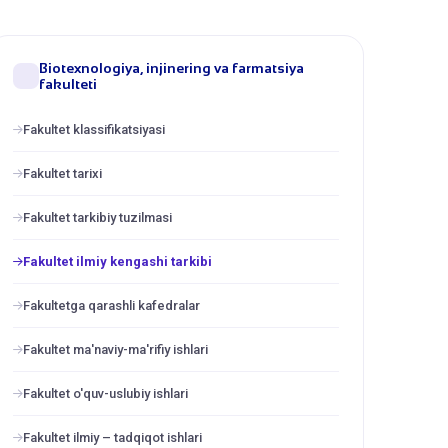
Biotexnologiya, injinering va farmatsiya
fakulteti
Fakultet klassifikatsiyasi
Fakultet tarixi
Fakultet tarkibiy tuzilmasi
Fakultet ilmiy kengashi tarkibi
Fakultetga qarashli kafedralar
Fakultet ma'naviy-ma'rifiy ishlari
Fakultet o'quv-uslubiy ishlari
Fakultet ilmiy – tаdqiqot ishlаri