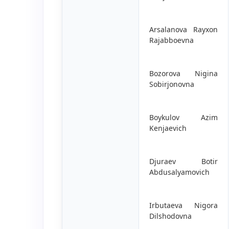
Arsalanova Rayxon
Rajabboevna
Bozorova Nigina
Sobirjonovna
Boykulov Azim
Kenjaevich
Djuraev Botir
Abdusalyamovich
Irbutaeva Nigora
Dilshodovna