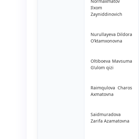
Normaxmatov
Ilxom
Zayniddinovich
Nurullayeva Dildora
O’ktamxonovna
Oltiboeva Mavsuma
G‘ulom qizi
Raimqulova Charos
Axmatovna
Saidmuradova
Zarifa Azamatovna