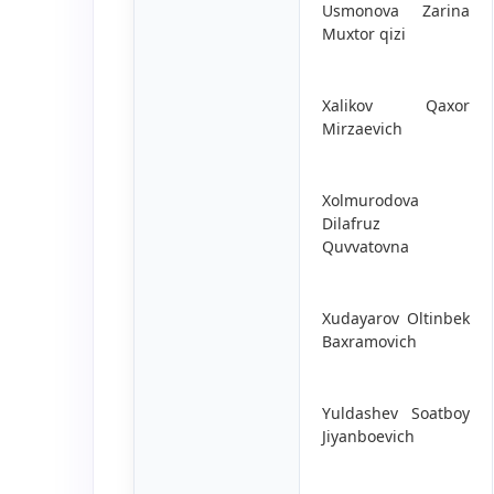
Usmonova Zarina
Muxtor qizi
Xalikov Qaxor
Mirzaevich
Xolmurodova
Dilafruz
Quvvatovna
Xudayarov Oltinbek
Baxramovich
Yuldashev Soatboy
Jiyanboevich