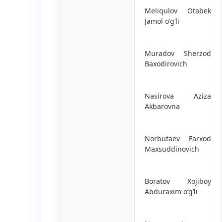
Meliqulov Otabek
Jamol o‘g‘li
Muradov Sherzod
Baxodirovich
Nasirova Aziza
Akbarovna
Norbutaev Farxod
Maxsuddinovich
Boratov Xojiboy
Abduraxim o’g’li