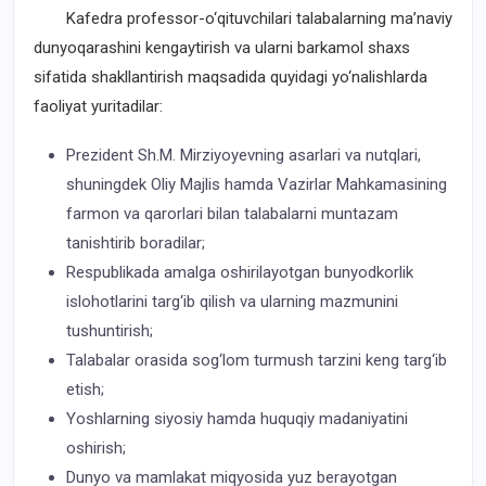
Kafedra professor-o‘qituvchilari talabalarning ma’naviy
dunyoqarashini kengaytirish va ularni barkamol shaxs
sifatida shakllantirish maqsadida quyidagi yo‘nalishlarda
faoliyat yuritadilar:
Prezident Sh.M. Mirziyoyevning asarlari va nutqlari,
shuningdek Oliy Majlis hamda Vazirlar Mahkamasining
farmon va qarorlari bilan talabalarni muntazam
tanishtirib boradilar;
Respublikada amalga oshirilayotgan bunyodkorlik
islohotlarini targ‘ib qilish va ularning mazmunini
tushuntirish;
Talabalar orasida sog‘lom turmush tarzini keng targ‘ib
etish;
Yoshlarning siyosiy hamda huquqiy madaniyatini
oshirish;
Dunyo va mamlakat miqyosida yuz berayotgan