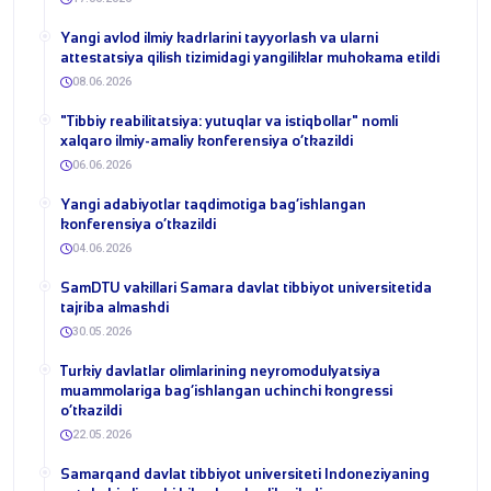
Yangi avlod ilmiy kadrlarini tayyorlash va ularni
attestatsiya qilish tizimidagi yangiliklar muhokama etildi
08.06.2026
​"Tibbiy reabilitatsiya: yutuqlar va istiqbollar" nomli
xalqaro ilmiy-amaliy konferensiya o‘tkazildi
06.06.2026
​Yangi adabiyotlar taqdimotiga bag‘ishlangan
konferensiya o‘tkazildi
04.06.2026
SamDTU vakillari Samara davlat tibbiyot universitetida
tajriba almashdi
30.05.2026
​Turkiy davlatlar olimlarining neyromodulyatsiya
muammolariga bag‘ishlangan uchinchi kongressi
o‘tkazildi
22.05.2026
Samarqand davlat tibbiyot universiteti Indoneziyaning