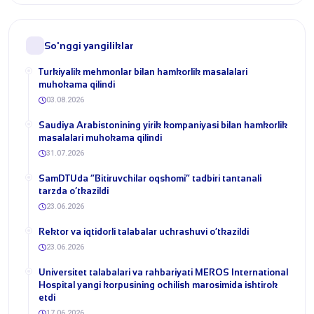
So'nggi yangiliklar
Turkiyalik mehmonlar bilan hamkorlik masalalari
muhokama qilindi
03.08.2026
​Saudiya Arabistonining yirik kompaniyasi bilan hamkorlik
masalalari muhokama qilindi
31.07.2026
​SamDTUda “Bitiruvchilar oqshomi” tadbiri tantanali
tarzda o‘tkazildi
23.06.2026
​Rektor va iqtidorli talabalar uchrashuvi o‘tkazildi
23.06.2026
Universitet talabalari va rahbariyati MEROS International
Hospital yangi korpusining ochilish marosimida ishtirok
etdi
17.06.2026