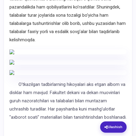
pazandalikda ham qobiliyatlarini ko’rsatdilar. Shuningdek,
talabalar turar joylarida xona tozaligi bo’yicha ham
talabalarga tushuntirishlar olib borib, ushbu yuzasidan ham
talabalar faxriy yorli va esdalik sovg’alar bilan taqdirlanib
kelishmoqda.
O'tkazilgan tadbirlarning hikoyalari aks etgan albom va
disklar ham mavjud. Fakultet dekani va dekan muovinlari
guruh nazoratchilari va talabalari bilan muntazam
uchrashib turadilar. Har payshanba kuni mashg'ulotlar
"axborot soati" materiallari bilan tanishtirishdan boshlanadi.
Ulashish