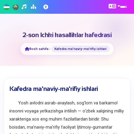
2-son Ichki kasalliklar kafedrasi
Bosh sahifa
Kafedra ma'naviy-ma'rifiy ishlari
Kafedra ma'naviy-ma'rifiy ishlari
Yosh avlodni asrab-avaylash, sog‘lom va barkamol
insonni voyaga yetkazishga intilish — o‘zbek xalqining milliy
xarakteriga xos eng muhim fazilatlardan biridir. Shu
boisdan, ma’naviy-ma’rifiy faoliyat Ijtimoiy-gumanitar