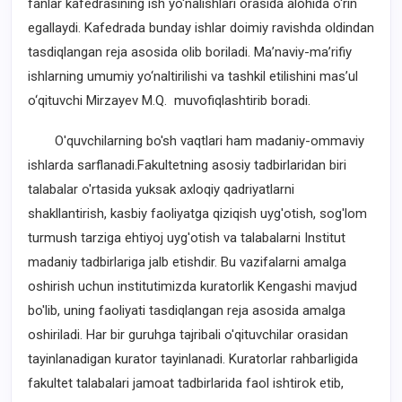
fanlar kafedrasining ish yo‘nalishlari orasida alohida o‘rin
egallaydi. Kafedrada bunday ishlar doimiy ravishda oldindan
tasdiqlangan reja asosida olib boriladi. Ma’naviy-ma’rifiy
ishlarning umumiy yo‘naltirilishi va tashkil etilishini mas’ul
o‘qituvchi Mirzayev M.Q. muvofiqlashtirib boradi.
O'quvchilarning bo'sh vaqtlari ham madaniy-ommaviy
ishlarda sarflanadi.Fakultetning asosiy tadbirlaridan biri
talabalar o'rtasida yuksak axloqiy qadriyatlarni
shakllantirish, kasbiy faoliyatga qiziqish uyg'otish, sog'lom
turmush tarziga ehtiyoj uyg'otish va talabalarni Institut
madaniy tadbirlariga jalb etishdir. Bu vazifalarni amalga
oshirish uchun institutimizda kuratorlik Kengashi mavjud
bo'lib, uning faoliyati tasdiqlangan reja asosida amalga
oshiriladi. Har bir guruhga tajribali o'qituvchilar orasidan
tayinlanadigan kurator tayinlanadi. Kuratorlar rahbarligida
fakultet talabalari jamoat tadbirlarida faol ishtirok etib,