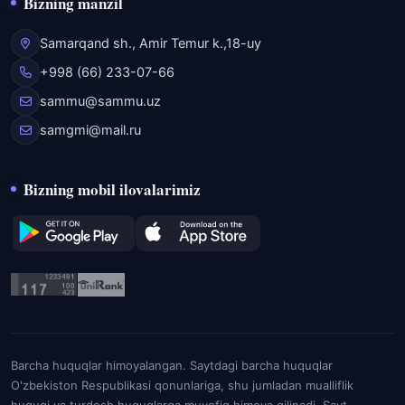
Bizning manzil
Samarqand sh., Amir Temur k.,18-uy
+998 (66) 233-07-66
sammu@sammu.uz
samgmi@mail.ru
Bizning mobil ilovalarimiz
Barcha huquqlar himoyalangan. Saytdagi barcha huquqlar
O'zbekiston Respublikasi qonunlariga, shu jumladan mualliflik