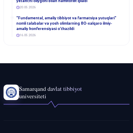
yetakchi oliygohi bilan hamkorlik qiladi
20.05.2026
​"Fundamental, amaliy tibbiyot va farmatsiya yutuqlari"
nomli talabalar va yosh olimlarning 80-xalqaro ilmiy-
amaliy konferensiyasi o‘tkazildi
16.05.2026
Samarqand davlat tibbiyot
universiteti