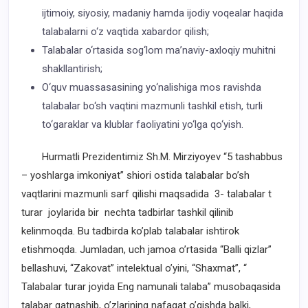
ijtimoiy, siyosiy, madaniy hamda ijodiy voqealar haqida
talabalarni o‘z vaqtida xabardor qilish;
Talabalar o‘rtasida sog‘lom ma’naviy-axloqiy muhitni
shakllantirish;
O‘quv muassasasining yo‘nalishiga mos ravishda
talabalar bo‘sh vaqtini mazmunli tashkil etish, turli
to‘garaklar va klublar faoliyatini yo‘lga qo‘yish.
Hurmatli Prezidentimiz Sh.M. Mirziyoyev “5 tashabbus
– yoshlarga imkoniyat” shiori ostida talabalar bo’sh
vaqtlarini mazmunli sarf qilishi maqsadida 3- talabalar t
turar joylarida bir nechta tadbirlar tashkil qilinib
kelinmoqda. Bu tadbirda ko’plab talabalar ishtirok
etishmoqda. Jumladan, uch jamoa o’rtasida “Balli qizlar”
bellashuvi, “Zakovat” intelektual o’yini, “Shaxmat”, “
Talabalar turar joyida Eng namunali talaba” musobaqasida
talabar qatnashib, o’zlarining nafaqat o’qishda balki,