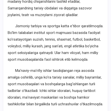
madaniy hordiq chiqarishlarini tashkil etadilar,
Samarqandning tarixiy obidalari va diqqatga sazovor
joylarini, teatr va muzeylarni ziyorat qiladilar.
Jismoniy tarbiya va sportga katta e'tibor qaratilmoqda.
Bo'lim talabalari institut sport majmuasi bazasida faoliyat
ko'rsatayotgan suzish, tennis, shaxmat, futbol, basketbol,
voleybol, milliy kurash, jang san'ati, engil atletika bo'yicha
sport seksiyalariga qatnaydi. Ular ham viloyat, ham milliy
sport musobaqalarida faol ishtirok etib kelmoqda.
Ma'naviy-ma'rifiy ishlar tasdiqlangan reja asosida
amalga oshirilib, unga ko'ra tarixiy sanalar, milliy bayramlar,
sport musobaqalari va boshqalarga bag'ishlangan turli
tadbirlar o'tkaziladi. Ichki ishlar idoralari, huquq-tartibot
idoralari, ma'naviyat maskanlari va boshqa hamkor
tashkilotlar bilan birgalikda turli uchrashuvlar o'tkazilmoqda.