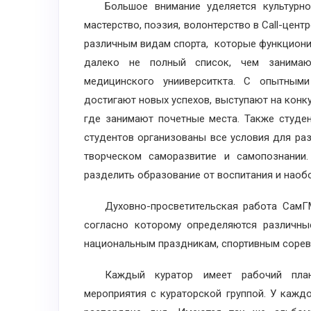
Большое внимание уделяется культурному
мастерство, поэзия, волонтерство в Call-цент
различным видам спорта, которые функционир
далеко не полный список, чем занимают
медицинского унииверситкта. С опытными
достигают новых успехов, выступают на кон
где занимают почетные места. Также студе
студентов организованы все условия для раз
творческом саморазвитие и самопознании
разделить образование от воспитания и наоб
Духовно-просветительская работа СамГМУ
согласно которому определяются различны
национальным праздникам, спортивным сорев
Каждый куратор имеет рабочий план,
мероприятия с кураторской группой. У кажд