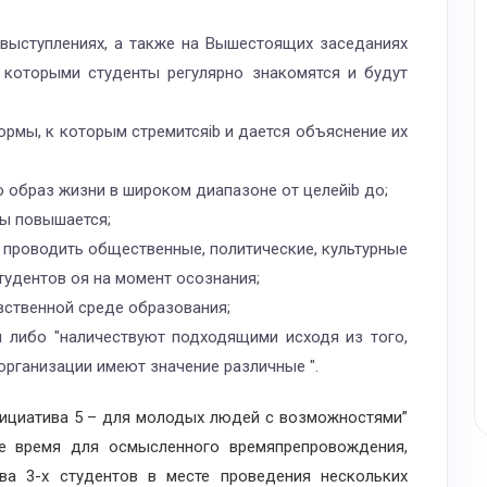
 выступлениях, а также на Вышестоящих заседаниях
 которыми студенты регулярно знакомятся и будут
ормы, к которым стремитсяib и дается объяснение их
 образ жизни в широком диапазоне от целейib до;
ры повышается;
 проводить общественные, политические, культурные
тудентов оя на момент осознания;
вственной среде образования;
 либо "наличествуют подходящими исходя из того,
 организации имеют значение различные ".
иатива 5 – для молодых людей с возможностями”
е время для осмысленного времяпрепровождения,
а 3-х студентов в месте проведения нескольких