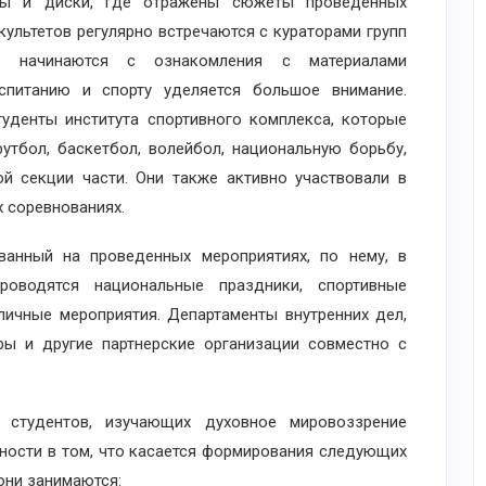
мы и диски, где отражены сюжеты проведенных
культетов регулярно встречаются с кураторами групп
я начинаются с ознакомления с материалами
спитанию и спорту уделяется большое внимание.
уденты института спортивного комплекса, которые
футбол, баскетбол, волейбол, национальную борьбу,
ой секции части. Они также активно участвовали в
 соревнованиях.
нный на проведенных мероприятиях, по нему, в
роводятся национальные праздники, спортивные
личные мероприятия. Департаменты внутренних дел,
ры и другие партнерские организации совместно с
тудентов, изучающих духовное мировоззрение
ности в том, что касается формирования следующих
они занимаются: