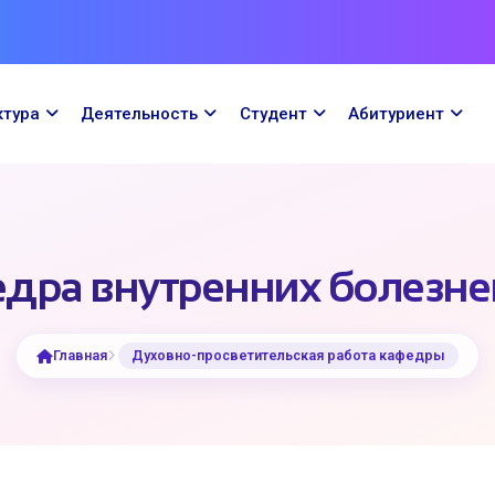
ктура
Деятельность
Cтудент
Абитуриент
дра внутренних болезн
Главная
Духовно-просветительская работа кафедры