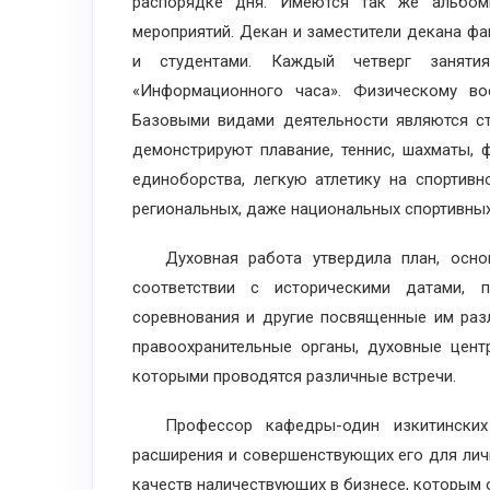
распорядке дня. Имеются так же альбо
мероприятий. Декан и заместители декана фа
и студентами. Каждый четверг заняти
«Информационного часа». Физическому во
Базовыми видами деятельности являются ст
демонстрируют плавание, теннис, шахматы, 
единоборства, легкую атлетику на спортивн
региональных, даже национальных спортивных
Духовная работа утвердила план, основа
соответствии с историческими датами, п
соревнования и другие посвященные им раз
правоохранительные органы, духовные цент
которыми проводятся различные встречи.
Профессор кафедры-один изкитинских с
расширения и совершенствующих его для лич
качеств наличествующих в бизнесе, которым 