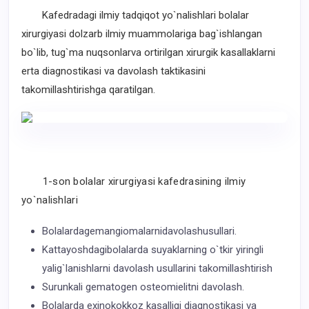
Kafedradagi ilmiy tadqiqot yo`nalishlari bolalar
xirurgiyasi dolzarb ilmiy muammolariga bag`ishlangan
bo`lib, tug`ma nuqsonlarva ortirilgan xirurgik kasallaklarni
erta diagnostikasi va davolash taktikasini
takomillashtirishga qaratilgan.
1-
son
bolalar
xirurgiyasi
kafedrasining
ilmiy
yo`nalishlari
Bolalarda
gemangiomalarni
davolash
usullari
.
Katta
yoshdagi
bolalarda
suyaklarning o`tkir yiringli
yalig`lanishlarni davolash usullarini takomillashtirish
Surunkali gematogen osteomielitni davolash.
Bolalarda exinokokkoz kasalligi diagnostikasi va