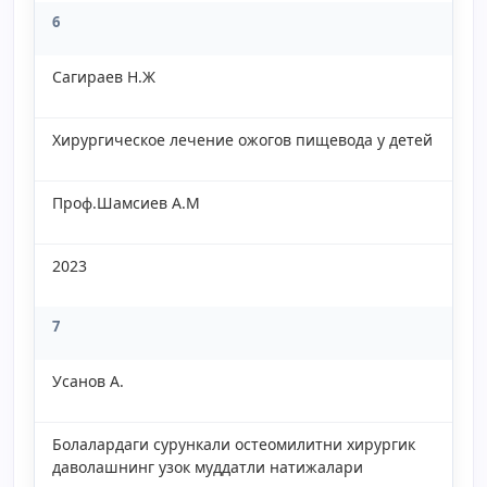
6
Сагираев Н.Ж
Хирургическое лечение ожогов пищевода у детей
Проф.Шамсиев А.М
2023
7
Усанов А.
Болалардаги сурункали остеомилитни хирургик
даволашнинг узок муддатли натижалари