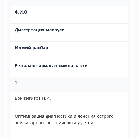
Ф.И.О
Диссертация мавзуси
Илмий рахбар
Режалаштирилган химоя вакти
1
Бойжигитов Н.И.
Оптимизация диагностики и лечения острого
эпифизарного остеомиелита у детей.