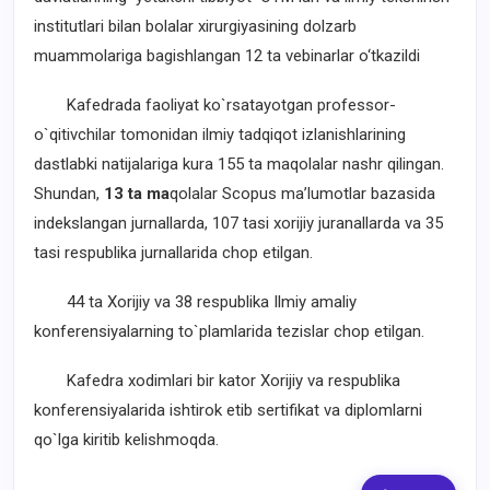
institutlari bilan bolalar xirurgiyasining dolzarb
muammolariga bagishlangan 12 ta vebinarlar o‘tkazildi
Kafedrada faoliyat ko`rsatayotgan professor-
o`qitivchilar tomonidan ilmiy tadqiqot izlanishlarining
dastlabki natijalariga kura 155 ta maqolalar nashr qilingan.
Shundan,
13 ta ma
qolalar Scopus ma’lumotlar bazasida
indekslangan jurnallarda, 107 tasi xorijiy juranallarda va 35
tasi respublika jurnallarida chop etilgan.
44 ta Xorijiy va 38 respublika Ilmiy amaliy
konferensiyalarning t
o`
plamlarida tezislar chop etilgan.
Kafedra xodimlari bir kator
Xorijiy va respublika
konferensiyalarida ishtirok etib sertifikat va diplomlarni
qo`lga kiritib kelishmoqda
.