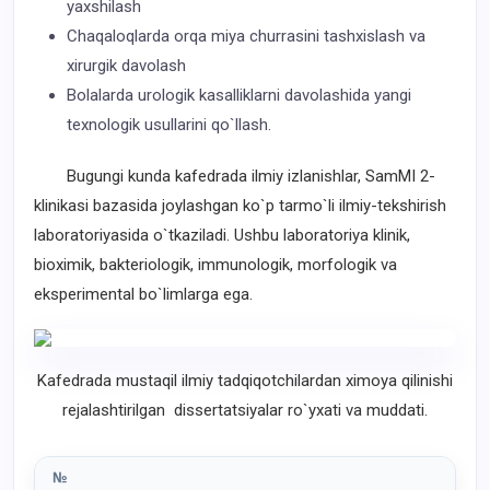
yaxshilash
Chaqaloqlarda orqa miya churrasini tashxislash va
xirurgik davolash
Bolalarda urologik kasalliklarni davolashida yangi
texnologik usullarini qo`llash.
Bugungi kunda kafedrada ilmiy izlanishlar, SamMI 2-
klinikasi bazasida joylashgan k
o`
p tarmo
`
li ilmiy-tekshirish
laboratoriyasida
o`
tkaziladi. Ushbu laboratoriya klinik,
bioximik, bakteriologik, immunologik, morfologik va
eksperimental b
o`
limlarga ega.
Kafedrada mustaqil ilmiy tadqiqotchilardan ximoya qilinishi
rejalashtirilgan dissertatsiyalar ro`yxati va muddati.
№