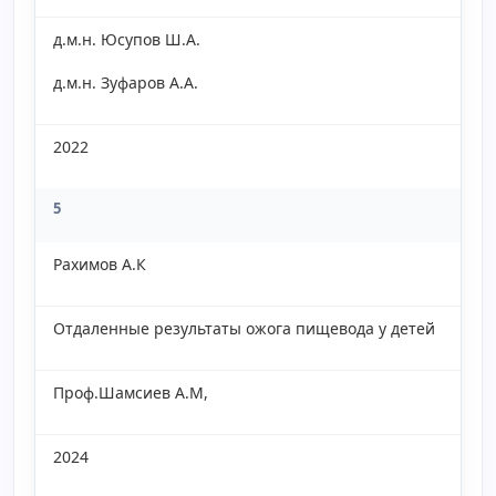
д.м.н. Юсупов Ш.А.
д.м.н. Зуфаров А.А.
2022
5
Рахимов А.К
Отдаленные результаты ожога пищевода у детей
Проф.Шамсиев А.М,
2024