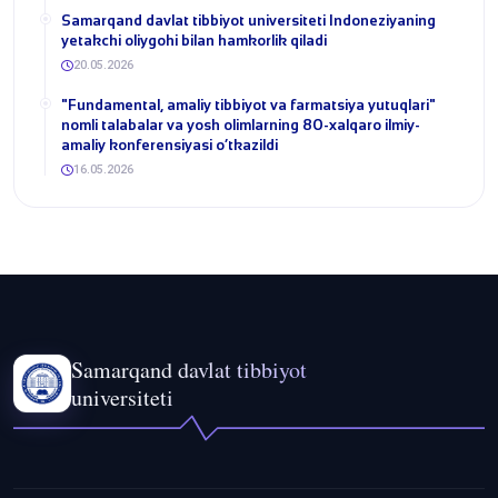
Samarqand davlat tibbiyot universiteti Indoneziyaning
yetakchi oliygohi bilan hamkorlik qiladi
20.05.2026
​"Fundamental, amaliy tibbiyot va farmatsiya yutuqlari"
nomli talabalar va yosh olimlarning 80-xalqaro ilmiy-
amaliy konferensiyasi o‘tkazildi
16.05.2026
Samarqand davlat tibbiyot
universiteti