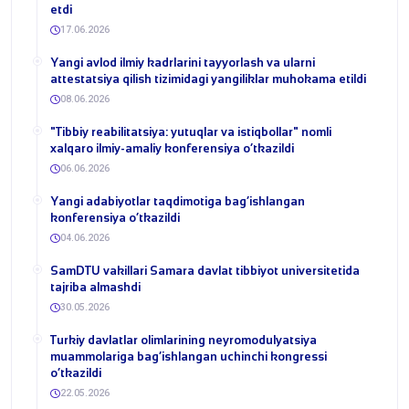
etdi
17.06.2026
Yangi avlod ilmiy kadrlarini tayyorlash va ularni
attestatsiya qilish tizimidagi yangiliklar muhokama etildi
08.06.2026
​"Tibbiy reabilitatsiya: yutuqlar va istiqbollar" nomli
xalqaro ilmiy-amaliy konferensiya o‘tkazildi
06.06.2026
​Yangi adabiyotlar taqdimotiga bag‘ishlangan
konferensiya o‘tkazildi
04.06.2026
SamDTU vakillari Samara davlat tibbiyot universitetida
tajriba almashdi
30.05.2026
​Turkiy davlatlar olimlarining neyromodulyatsiya
muammolariga bag‘ishlangan uchinchi kongressi
o‘tkazildi
22.05.2026