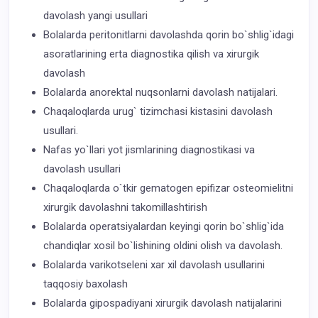
davolash yangi usullari
Bolalarda peritonitlarni davolashda qorin bo`shlig`idagi
asoratlarining erta diagnostika qilish va xirurgik
davolash
Bolalarda anorektal nuqsonlarni davolash natijalari.
Chaqaloqlarda urug` tizimchasi kistasini davolash
usullari.
Nafas yo`llari yot jismlarining diagnostikasi va
davolash usullari
Chaqaloqlarda o`tkir gematogen epifizar osteomielitni
xirurgik davolashni takomillashtirish
Bolalarda operatsiyalardan keyingi qorin bo`shlig`ida
chandiqlar xosil bo`lishining oldini olish va davolash.
Bolalarda varikotseleni xar xil davolash usullarini
taqqosiy baxolash
Bolalarda gipospadiyani xirurgik davolash natijalarini