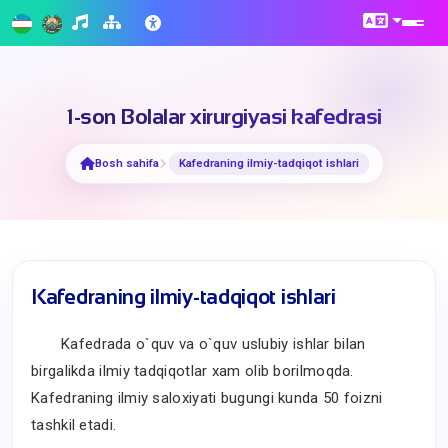
1-son Bolalar xirurgiyasi kafedrasi
Bosh sahifa
Kafedraning ilmiy-tadqiqot ishlari
Kafedraning ilmiy-tadqiqot ishlari
Kafedrada
o`q
uv va
o`q
uv uslubiy ishlar bilan
birgalikda ilmiy tad
q
i
q
otlar xam olib borilmo
q
da.
Kafedraning ilmiy saloxiyati bugungi kunda 50 foizni
tashkil etadi.