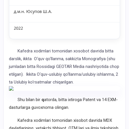
д.м.н. Юсупов Ш.А.
2022
Kafedra xodimlari tomonidan xosobot davrida bitta
darslik, ikkta O‘quv qo‘llanma, sakkizta Monografiya (shu
jumladan bitta Rossidagi GEOTAR Media nashriyotida chop
etilgan). Ikkita O‘quv-uslubiy qo‘llanma/uslubiy ishlanma, 2
ta Uslubiy ko‘rsatmalar chiqarilgan.
Shu bilan bir
q
atorda, bitta ixtiroga Patent va 14 EXM-
dasturlarga guvoxnoma olingan.
Kafedra xodimlari tomonidan xisobot davrida MDX
davlatlarining yetakchi tibbiyot OTM lari va ilmiy tekshirish