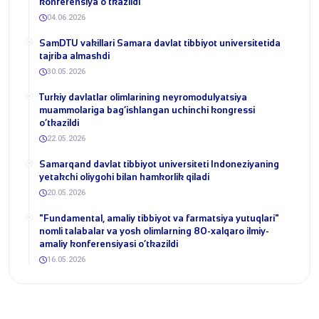
konferensiya o‘tkazildi
04.06.2026
SamDTU vakillari Samara davlat tibbiyot universitetida
tajriba almashdi
30.05.2026
​Turkiy davlatlar olimlarining neyromodulyatsiya
muammolariga bag‘ishlangan uchinchi kongressi
o‘tkazildi
22.05.2026
Samarqand davlat tibbiyot universiteti Indoneziyaning
yetakchi oliygohi bilan hamkorlik qiladi
20.05.2026
​"Fundamental, amaliy tibbiyot va farmatsiya yutuqlari"
nomli talabalar va yosh olimlarning 80-xalqaro ilmiy-
amaliy konferensiyasi o‘tkazildi
16.05.2026