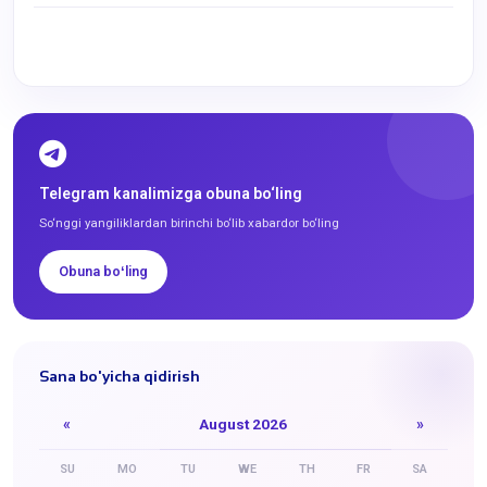
Telegram kanalimizga obuna bo‘ling
So‘nggi yangiliklardan birinchi bo‘lib xabardor bo‘ling
Obuna boʻling
Sana bo'yicha qidirish
«
August 2026
»
SU
MO
TU
WE
TH
FR
SA