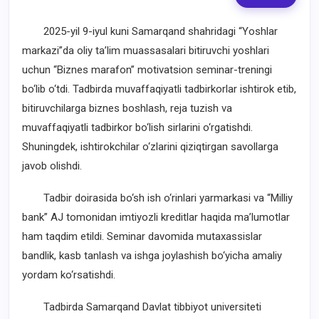
2025-yil 9-iyul kuni Samarqand shahridagi “Yoshlar
markazi”da oliy ta’lim muassasalari bitiruvchi yoshlari
uchun “Biznes marafon” motivatsion seminar-treningi
bo‘lib o‘tdi. Tadbirda muvaffaqiyatli tadbirkorlar ishtirok etib,
bitiruvchilarga biznes boshlash, reja tuzish va
muvaffaqiyatli tadbirkor bo‘lish sirlarini o‘rgatishdi.
Shuningdek, ishtirokchilar o‘zlarini qiziqtirgan savollarga
javob olishdi.
Tadbir doirasida bo‘sh ish o‘rinlari yarmarkasi va “Milliy
bank” AJ tomonidan imtiyozli kreditlar haqida ma’lumotlar
ham taqdim etildi. Seminar davomida mutaxassislar
bandlik, kasb tanlash va ishga joylashish bo‘yicha amaliy
yordam ko‘rsatishdi.
Tadbirda Samarqand Davlat tibbiyot universiteti