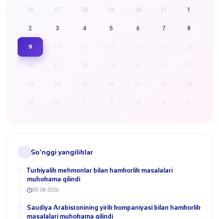
26
27
28
29
30
31
1
2
3
4
5
6
7
8
9
10
11
12
13
14
15
16
17
18
19
20
21
22
23
24
25
26
27
28
29
30
31
1
2
3
4
5
So'nggi yangiliklar
Turkiyalik mehmonlar bilan hamkorlik masalalari
muhokama qilindi
03.08.2026
​Saudiya Arabistonining yirik kompaniyasi bilan hamkorlik
masalalari muhokama qilindi