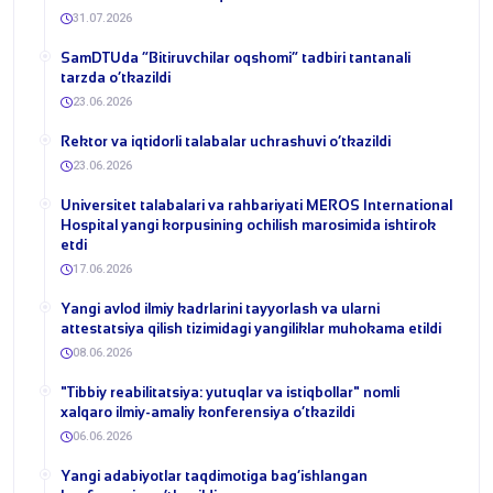
31.07.2026
​SamDTUda “Bitiruvchilar oqshomi” tadbiri tantanali
tarzda o‘tkazildi
23.06.2026
​Rektor va iqtidorli talabalar uchrashuvi o‘tkazildi
23.06.2026
Universitet talabalari va rahbariyati MEROS International
Hospital yangi korpusining ochilish marosimida ishtirok
etdi
17.06.2026
Yangi avlod ilmiy kadrlarini tayyorlash va ularni
attestatsiya qilish tizimidagi yangiliklar muhokama etildi
08.06.2026
​"Tibbiy reabilitatsiya: yutuqlar va istiqbollar" nomli
xalqaro ilmiy-amaliy konferensiya o‘tkazildi
06.06.2026
​Yangi adabiyotlar taqdimotiga bag‘ishlangan