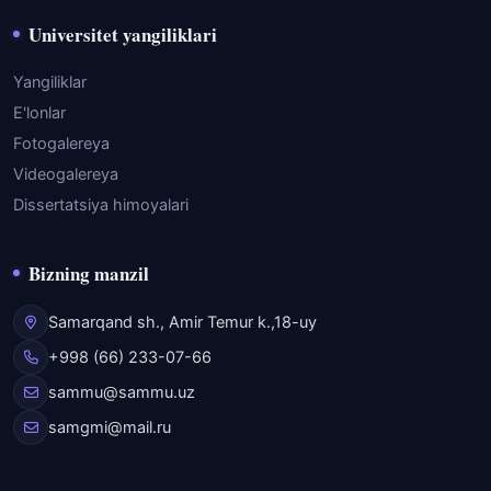
Universitet yangiliklari
Yangiliklar
E'lonlar
Fotogalereya
Videogalereya
Dissertatsiya himoyalari
Bizning manzil
Samarqand sh., Amir Temur k.,18-uy
+998 (66) 233-07-66
sammu@sammu.uz
samgmi@mail.ru