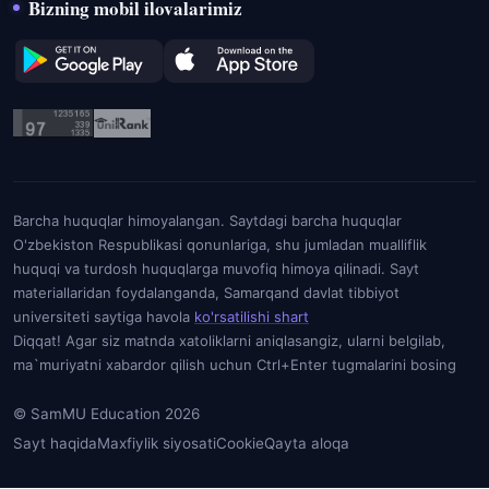
Bizning mobil ilovalarimiz
Barcha huquqlar himoyalangan. Saytdagi barcha huquqlar
O'zbekiston Respublikasi qonunlariga, shu jumladan mualliflik
huquqi va turdosh huquqlarga muvofiq himoya qilinadi. Sayt
materiallaridan foydalanganda, Samarqand davlat tibbiyot
universiteti saytiga havola
ko'rsatilishi shart
Diqqat! Agar siz matnda xatoliklarni aniqlasangiz, ularni belgilab,
ma`muriyatni xabardor qilish uchun Ctrl+Enter tugmalarini bosing
© SamMU Education 2026
Sayt haqida
Maxfiylik siyosati
Cookie
Qayta aloqa