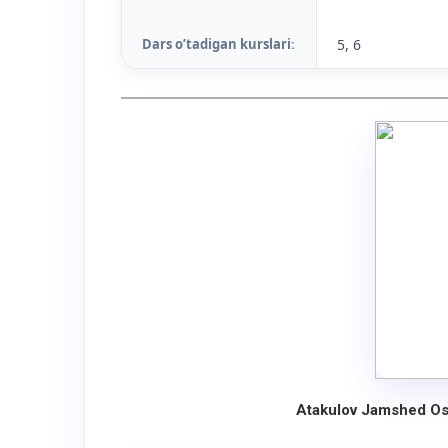
Dars o’tadigan kurslari
5, 6
:
Atakulov Jamshed Os