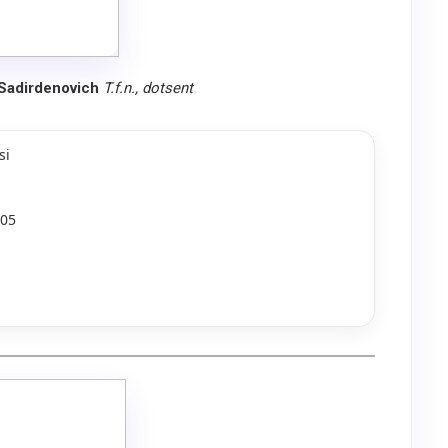
Sadirdenovich
T.f.n., dotsent
si
 05