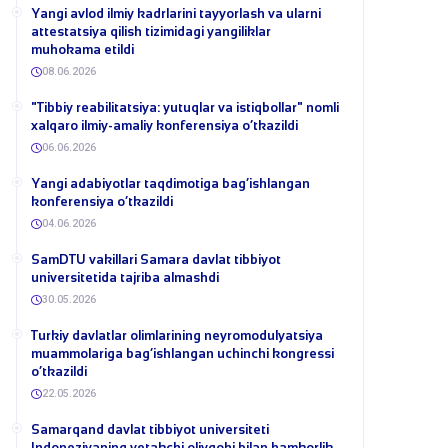
Yangi avlod ilmiy kadrlarini tayyorlash va ularni
attestatsiya qilish tizimidagi yangiliklar
muhokama etildi
08.06.2026
​"Tibbiy reabilitatsiya: yutuqlar va istiqbollar" nomli
xalqaro ilmiy-amaliy konferensiya o‘tkazildi
06.06.2026
​Yangi adabiyotlar taqdimotiga bag‘ishlangan
konferensiya o‘tkazildi
04.06.2026
SamDTU vakillari Samara davlat tibbiyot
universitetida tajriba almashdi
30.05.2026
​Turkiy davlatlar olimlarining neyromodulyatsiya
muammolariga bag‘ishlangan uchinchi kongressi
o‘tkazildi
22.05.2026
Samarqand davlat tibbiyot universiteti
Indoneziyaning yetakchi oliygohi bilan hamkorlik