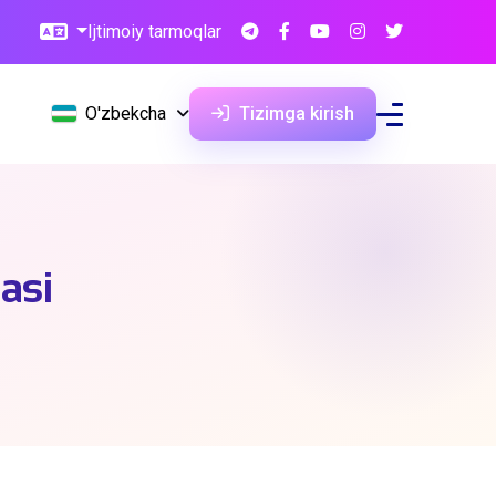
Ijtimoiy tarmoqlar
O'zbekcha
Tizimga kirish
rasi