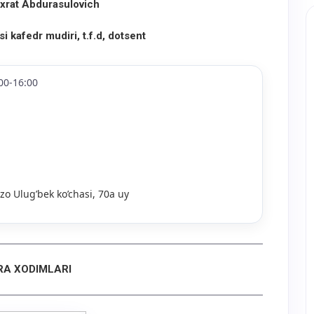
xrat Abdurasulovich
si kafedr mudiri, t.f.d, dotsent
00-16:00
o Ulug’bek ko’chasi, 70a uy
RA XODIMLARI