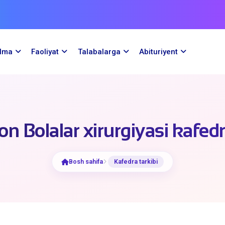
ilma
Faoliyat
Talabalarga
Abituriyent
on Bolalar xirurgiyasi kafed
Bosh sahifa
Kafedra tarkibi