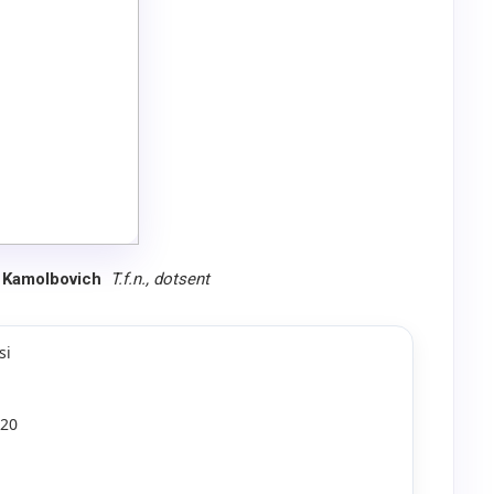
r Kamolbovich
T.f.n., dotsent
si
 20