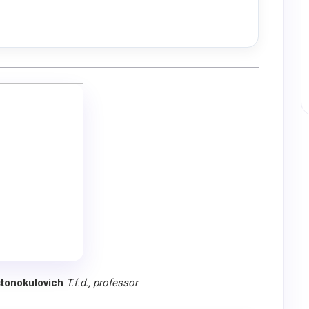
tonokulovich
T.f.d., professor