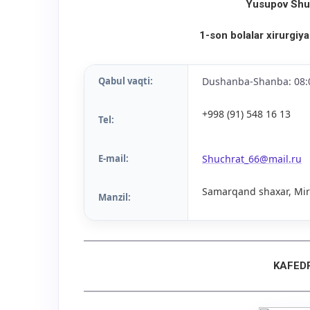
Yusupov Shu
1-son bolalar xirurgiya
Qabul vaqti:
Dushanba-Shanba: 08:
+998 (91) 548 16 13
Tel:
E-mail:
Shuchrat_66@mail.ru
Samarqand shaxar, Mirz
Manzil:
KAFED