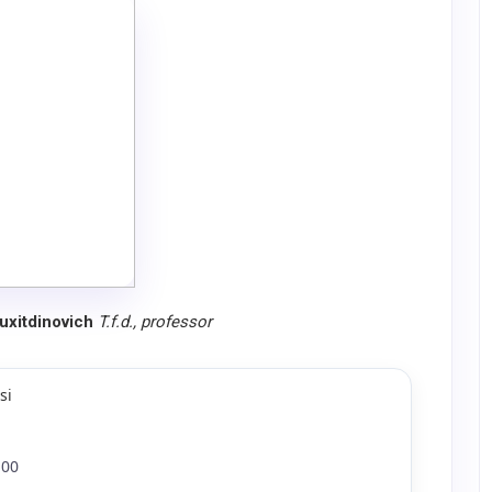
uxitdinovich
T.f.d., professor
si
 00