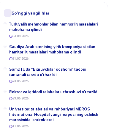
So'nggi yangiliklar
Turkiyalik mehmonlar bilan hamkorlik masalalari
muhokama qilindi
03.08.2026
​Saudiya Arabistonining yirik kompaniyasi bilan
hamkorlik masalalari muhokama qilindi
31.07.2026
​SamDTUda “Bitiruvchilar oqshomi” tadbiri
tantanali tarzda o‘tkazildi
23.06.2026
​Rektor va iqtidorli talabalar uchrashuvi o‘tkazildi
23.06.2026
Universitet talabalari va rahbariyati MEROS
International Hospital yangi korpusining ochilish
marosimida ishtirok etdi
17.06.2026