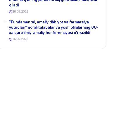
qiladi
20.05.2026
​"Fundamental, amaliy tibbiyot va farmatsiya
yutuqlari" nomli talabalar va yosh olimlarning 80-
xalqaro ilmiy-amaliy konferensiyasi o‘tkazildi
16.05.2026