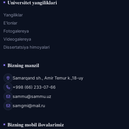
Universitet yangiliklari
Yangiliklar
E'lonlar
Fotogalereya
Videogalereya
Dissertatsiya himoyalari
Bizning manzil
Samarqand sh., Amir Temur k.,18-uy
+998 (66) 233-07-66
sammu@sammu.uz
samgmi@mail.ru
Bizning mobil ilovalarimiz