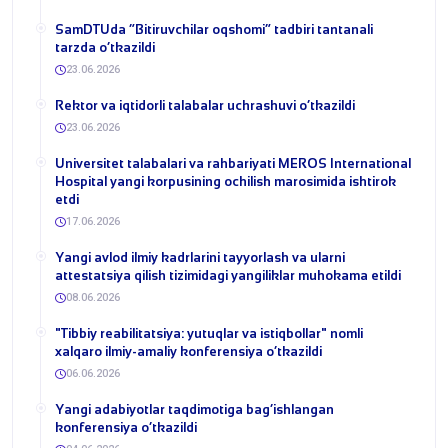
​SamDTUda “Bitiruvchilar oqshomi” tadbiri tantanali
tarzda o‘tkazildi
23.06.2026
​Rektor va iqtidorli talabalar uchrashuvi o‘tkazildi
23.06.2026
Universitet talabalari va rahbariyati MEROS International
Hospital yangi korpusining ochilish marosimida ishtirok
etdi
17.06.2026
Yangi avlod ilmiy kadrlarini tayyorlash va ularni
attestatsiya qilish tizimidagi yangiliklar muhokama etildi
08.06.2026
​"Tibbiy reabilitatsiya: yutuqlar va istiqbollar" nomli
xalqaro ilmiy-amaliy konferensiya o‘tkazildi
06.06.2026
​Yangi adabiyotlar taqdimotiga bag‘ishlangan
konferensiya o‘tkazildi