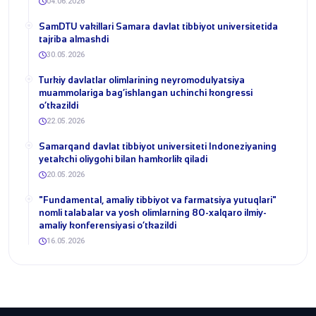
04.06.2026
SamDTU vakillari Samara davlat tibbiyot universitetida
tajriba almashdi
30.05.2026
​Turkiy davlatlar olimlarining neyromodulyatsiya
muammolariga bag‘ishlangan uchinchi kongressi
o‘tkazildi
22.05.2026
Samarqand davlat tibbiyot universiteti Indoneziyaning
yetakchi oliygohi bilan hamkorlik qiladi
20.05.2026
​"Fundamental, amaliy tibbiyot va farmatsiya yutuqlari"
nomli talabalar va yosh olimlarning 80-xalqaro ilmiy-
amaliy konferensiyasi o‘tkazildi
16.05.2026