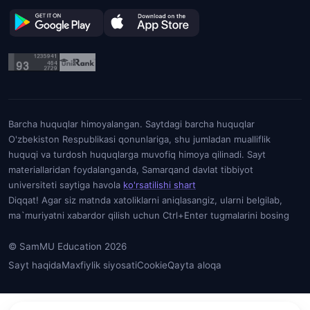
Barcha huquqlar himoyalangan. Saytdagi barcha huquqlar
O'zbekiston Respublikasi qonunlariga, shu jumladan mualliflik
huquqi va turdosh huquqlarga muvofiq himoya qilinadi. Sayt
materiallaridan foydalanganda, Samarqand davlat tibbiyot
universiteti saytiga havola
ko'rsatilishi shart
Diqqat! Agar siz matnda xatoliklarni aniqlasangiz, ularni belgilab,
ma`muriyatni xabardor qilish uchun Ctrl+Enter tugmalarini bosing
© SamMU Education 2026
Sayt haqida
Maxfiylik siyosati
Cookie
Qayta aloqa