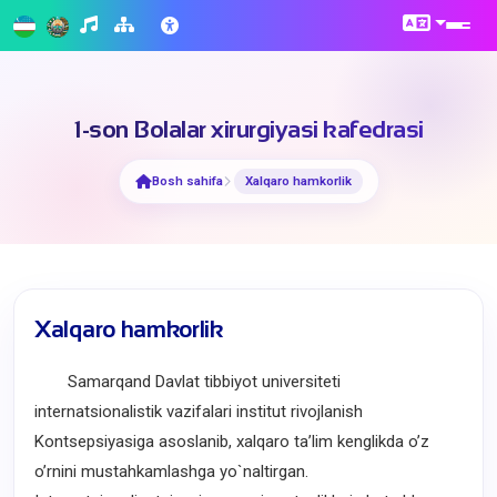
1-son Bolalar xirurgiyasi kafedrasi
Bosh sahifa
Xalqaro hamkorlik
Xalqaro hamkorlik
Samarqand Davlat tibbiyot universiteti
internatsionalistik vazifalari institut rivojlanish
Kontsepsiyasiga asoslanib, xalqaro taʼlim kenglikda oʼz
oʼrnini mustahkamlashga yo`naltirgan.