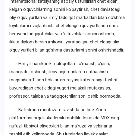
Internatsionalizatsiyaning asosiy ustunliklari chet eldan
kelgan oʼquvchilarning sonini koʼpaytirish, chet davlatdagi
oliy oʼquv yurtlari va ilmiy tadqiqot markazlari bilan qoʼshma
loyihalarni rivojlantirish, chet eldagi oʼquv yurtlarida dars
beruvchi tadqiqotchilar va oʼqituvchilar sonini oshirish,
ikkita diplom berish imkonini yaratadigan chet eldagi oliy
oʼquv yurtlari bilan qoʼshma dasturlarni sonini oshirishdadir.
Har yili hamkorlik muloqotlarni oʼrnatish, oʼqish,
mahoratni oshirish, ilmiy anjumanlarda qatnashish
maqsadida 1-son bolalar xirurgiyasi kafedrasiga tashrif
buyuradigan chet eldagi yuqori malakali mutaxasiss,
professor, talaba va tadqiqotchilar soni oshib bormoqda.
Kafedrada muntazam ravishda on-line Zoom
platformasi orqali akademik mobillik doirasida MDX ning
nufuzli tibbiyot oliygoxlari bilan ma’ruza va vebinarlar
tashkil etib kelinmoqda. Shu jumladan,Ijevsk davlat