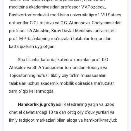
meditsina akademiyasidan professor V.V.Pozdeev.,
Bashkortostondavlat meditsina universitetiprof. V.U.Sataev,
dotsentlar G.G.Latipova va O.G. Afanaseva, Chelyabinskdan
profesor I.A.Abushlin, Kirov Davlat Meditsina universiteti
prof. M.P.Razinlarning ma’ruzalari talabalar tomonidan
katta qizikish uyg`otgan.
Shu bilanbir katorda, kafedra xodimlari prof. D.O
Atakulov va Sh.A.Yusupovlar tomonidan Rossiya va
Tojikistonning nufuzli tibbiy oliy ta’lim muassasalari
talabalari uchun akademik mobillik doirasida ma’ruzalar
xam o`qib kelishmoqda.
Hamkorlik jugrofiyasi:
Kafedraning yaqin va uzoq
chet el davlatlardagi 10 ta dan ortiq oliy o‘quv yurtlari va
ilmiy tadqiqot markazlari bilan aloqa va hamkorlikmavjud: