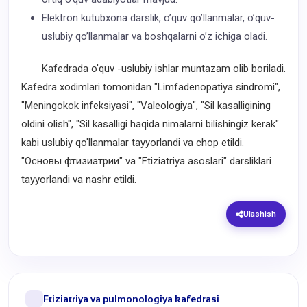
Elektron kutubxona darslik, o’quv qo’llanmalar, o’quv-
uslubiy qo’llanmalar va boshqalarni o’z ichiga oladi.
Kafedrada o'quv -uslubiy ishlar muntazam olib boriladi.
Kafedra xodimlari tomonidan "Limfadenopatiya sindromi",
"Meningokok infeksiyasi", "Valeologiya", "Sil kasalligining
oldini olish", "Sil kasalligi haqida nimalarni bilishingiz kerak"
kabi uslubiy qo'llanmalar tayyorlandi va chop etildi.
"Основы фтизиатрии" va "Ftiziatriya asoslari" darsliklari
tayyorlandi va nashr etildi.
Ulashish
Ftiziatriya va pulmonologiya kafedrasi