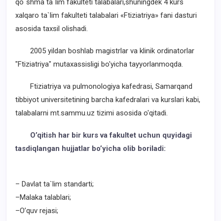
qo`shma ta`lim fakulteti talabalari,shuningdek 4 kurs
xalqaro ta`lim fakulteti talabalari «Ftiziatriya» fani dasturi
asosida taxsil olishadi.
2005 yildan boshlab magistrlar va klinik ordinatorlar
"Ftiziatriya" mutaxassisligi bo'yicha tayyorlanmoqda.
Ftiziatriya va pulmonologiya kafedrasi, Samarqand
tibbiyot universitetining barcha kafedralari va kurslari kabi,
talabalarni mt.sammu.uz tizimi asosida o'qitadi.
O’qitish har bir kurs va fakultet uchun quyidagi
tasdiqlangan hujjatlar bo’yicha olib boriladi:
– Davlat ta`lim standarti;
–Malaka talablari;
–O’quv rejasi;