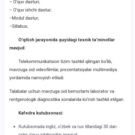
– O’quv dasturi;
– O’quv ishchi dastur;
–Modul dastur;
–Sillabus;
O’qitish jarayonida quyidagi texnik ta’minotlar
mavjud:
Telekommunikatsion tizim tashkil qilingan bo’lib,
mavzuga oid videofilmlar, prezentatsiyalar multimediya
yordamida namoyish etiladi.
Talabalar uchun mavzuga oid bemorlarni laborator va
rentgenologik diagnostika xonalarida ko’rish tashkil etilgan.
Kafedra kutubxonasi:
Кutubxonada ingliz, o’zbek va rus tillaridagi 30 dan
ortiq o’quv adabiyotlar mavjud.