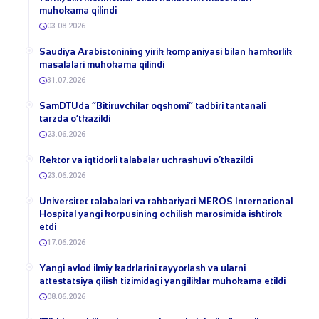
muhokama qilindi
03.08.2026
​Saudiya Arabistonining yirik kompaniyasi bilan hamkorlik
masalalari muhokama qilindi
31.07.2026
​SamDTUda “Bitiruvchilar oqshomi” tadbiri tantanali
tarzda o‘tkazildi
23.06.2026
​Rektor va iqtidorli talabalar uchrashuvi o‘tkazildi
23.06.2026
Universitet talabalari va rahbariyati MEROS International
Hospital yangi korpusining ochilish marosimida ishtirok
etdi
17.06.2026
Yangi avlod ilmiy kadrlarini tayyorlash va ularni
attestatsiya qilish tizimidagi yangiliklar muhokama etildi
08.06.2026