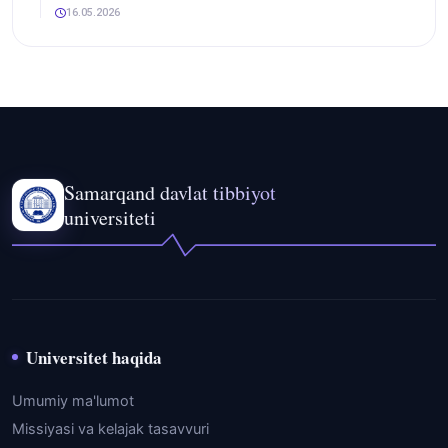
16.05.2026
Samarqand davlat tibbiyot
universiteti
Universitet haqida
Umumiy ma'lumot
Missiyasi va kelajak tasavvuri