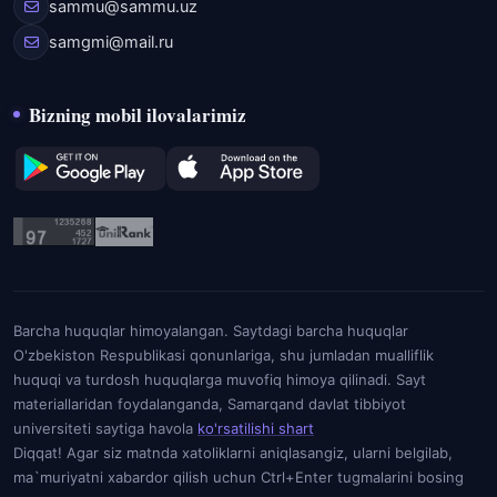
sammu@sammu.uz
samgmi@mail.ru
Bizning mobil ilovalarimiz
Barcha huquqlar himoyalangan. Saytdagi barcha huquqlar
O'zbekiston Respublikasi qonunlariga, shu jumladan mualliflik
huquqi va turdosh huquqlarga muvofiq himoya qilinadi. Sayt
materiallaridan foydalanganda, Samarqand davlat tibbiyot
universiteti saytiga havola
ko'rsatilishi shart
Diqqat! Agar siz matnda xatoliklarni aniqlasangiz, ularni belgilab,
ma`muriyatni xabardor qilish uchun Ctrl+Enter tugmalarini bosing