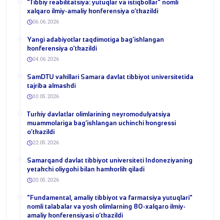
​"Tibbiy reabilitatsiya: yutuqlar va istiqbollar" nomli
xalqaro ilmiy-amaliy konferensiya o‘tkazildi
06.06.2026
​Yangi adabiyotlar taqdimotiga bag‘ishlangan
konferensiya o‘tkazildi
04.06.2026
SamDTU vakillari Samara davlat tibbiyot universitetida
tajriba almashdi
30.05.2026
​Turkiy davlatlar olimlarining neyromodulyatsiya
muammolariga bag‘ishlangan uchinchi kongressi
o‘tkazildi
22.05.2026
Samarqand davlat tibbiyot universiteti Indoneziyaning
yetakchi oliygohi bilan hamkorlik qiladi
20.05.2026
​"Fundamental, amaliy tibbiyot va farmatsiya yutuqlari"
nomli talabalar va yosh olimlarning 80-xalqaro ilmiy-
amaliy konferensiyasi o‘tkazildi