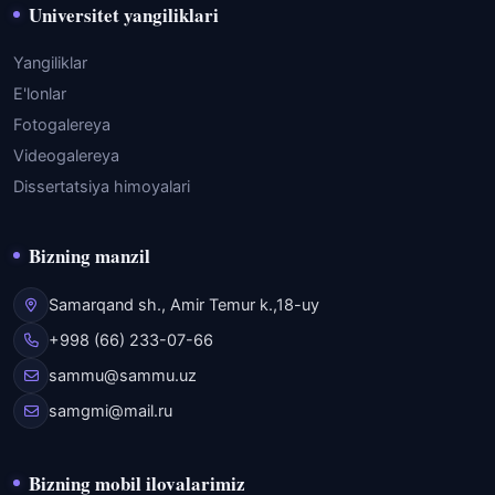
Universitet yangiliklari
Yangiliklar
E'lonlar
Fotogalereya
Videogalereya
Dissertatsiya himoyalari
Bizning manzil
Samarqand sh., Amir Temur k.,18-uy
+998 (66) 233-07-66
sammu@sammu.uz
samgmi@mail.ru
Bizning mobil ilovalarimiz