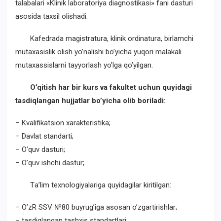
talabalari «Klinik laboratoriya diagnostikasi» fani dasturi
asosida taxsil olishadi.
Kafedrada magistratura, klinik ordinatura, birlamchi
mutaxasislik olish yo’nalishi bo’yicha yuqori malakali
mutaxassislarni tayyorlash yo’lga qo’yilgan.
O’qitish har bir kurs va fakultet uchun quyidagi
tasdiqlangan hujjatlar bo’yicha olib boriladi:
– Kvalifikatsion xarakteristika;
– Davlat standarti;
– O’quv dasturi;
– O’quv ishchi dastur;
Тa’lim texnologiyalariga quyidagilar kiritilgan:
– O’zR SSV №80 buyrug’iga asosan o’zgartirishlar;
– tasdiqlangan tashxis standartlari;