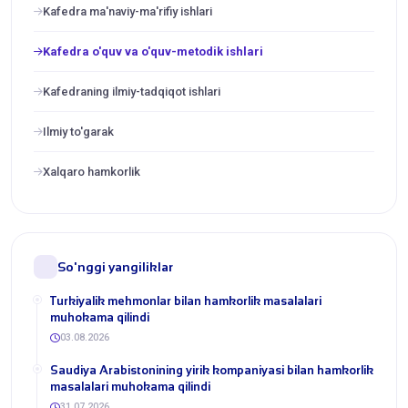
Kafedra ma'naviy-ma'rifiy ishlari
Kafedra o'quv va o'quv-metodik ishlari
Kafedraning ilmiy-tadqiqot ishlari
Ilmiy to'garak
Xalqaro hamkorlik
So'nggi yangiliklar
Turkiyalik mehmonlar bilan hamkorlik masalalari
muhokama qilindi
03.08.2026
​Saudiya Arabistonining yirik kompaniyasi bilan hamkorlik
masalalari muhokama qilindi
31.07.2026