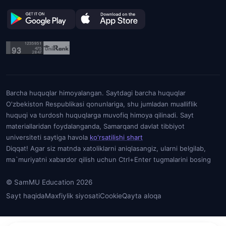
Barcha huquqlar himoyalangan. Saytdagi barcha huquqlar
O'zbekiston Respublikasi qonunlariga, shu jumladan mualliflik
huquqi va turdosh huquqlarga muvofiq himoya qilinadi. Sayt
materiallaridan foydalanganda, Samarqand davlat tibbiyot
universiteti saytiga havola
ko'rsatilishi shart
Diqqat! Agar siz matnda xatoliklarni aniqlasangiz, ularni belgilab,
ma`muriyatni xabardor qilish uchun Ctrl+Enter tugmalarini bosing
© SamMU Education 2026
Sayt haqida
Maxfiylik siyosati
Cookie
Qayta aloqa