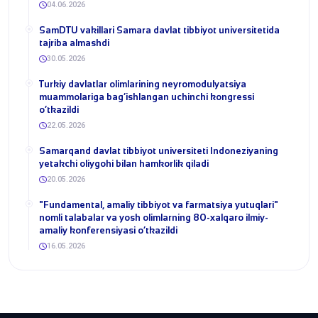
04.06.2026
SamDTU vakillari Samara davlat tibbiyot universitetida
tajriba almashdi
30.05.2026
​Turkiy davlatlar olimlarining neyromodulyatsiya
muammolariga bag‘ishlangan uchinchi kongressi
o‘tkazildi
22.05.2026
Samarqand davlat tibbiyot universiteti Indoneziyaning
yetakchi oliygohi bilan hamkorlik qiladi
20.05.2026
​"Fundamental, amaliy tibbiyot va farmatsiya yutuqlari"
nomli talabalar va yosh olimlarning 80-xalqaro ilmiy-
amaliy konferensiyasi o‘tkazildi
16.05.2026