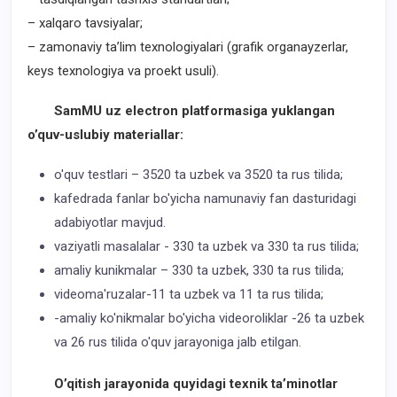
– xalqaro tavsiyalar;
– zamonaviy ta’lim texnologiyalari (grafik organayzerlar,
keys texnologiya va proekt usuli).
SamMU uz electron platformasiga yuklangan
o’quv-uslubiy materiallar:
o'quv testlari – 3520 ta uzbek va 3520 ta rus tilida;
kafedrada fanlar bo'yicha namunaviy fan dasturidagi
adabiyotlar mavjud.
vaziyatli masalalar - 330 ta uzbek va 330 ta rus tilida;
amaliy kunikmalar – 330 ta uzbek, 330 ta rus tilida;
videoma'ruzalar-11 ta uzbek va 11 ta rus tilida;
-amaliy ko'nikmalar bo'yicha videoroliklar -26 ta uzbek
va 26 rus tilida o'quv jarayoniga jalb etilgan.
O’qitish jarayonida quyidagi texnik ta’minotlar