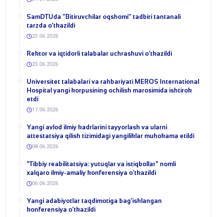
​SamDTUda “Bitiruvchilar oqshomi” tadbiri tantanali
tarzda o‘tkazildi
23.06.2026
​Rektor va iqtidorli talabalar uchrashuvi o‘tkazildi
23.06.2026
Universitet talabalari va rahbariyati MEROS International
Hospital yangi korpusining ochilish marosimida ishtirok
etdi
17.06.2026
Yangi avlod ilmiy kadrlarini tayyorlash va ularni
attestatsiya qilish tizimidagi yangiliklar muhokama etildi
08.06.2026
​"Tibbiy reabilitatsiya: yutuqlar va istiqbollar" nomli
xalqaro ilmiy-amaliy konferensiya o‘tkazildi
06.06.2026
​Yangi adabiyotlar taqdimotiga bag‘ishlangan
konferensiya o‘tkazildi