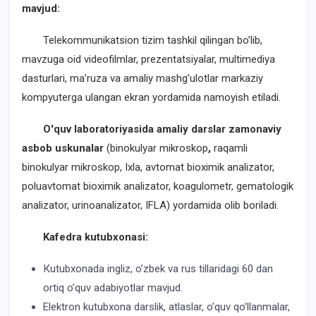
mavjud:
Telekommunikatsion tizim tashkil qilingan bo’lib,
mavzuga oid videofilmlar, prezentatsiyalar, multimediya
dasturlari, ma’ruza va amaliy mashg’ulotlar markaziy
kompyuterga ulangan ekran yordamida namoyish etiladi.
O'quv laboratoriyasida amaliy darslar zamonaviy
asbob uskunalar
(binokulyar mikroskop
,
raqamli
binokulyar mikroskop, Ixla, avtomat bioximik analizator,
poluavtomat bioximik analizator, koagulometr, gematologik
analizator, urinoanalizator, IFLA) yordamida olib boriladi.
Kafedra kutubxonasi:
Кutubxonada ingliz, o’zbek va rus tillaridagi 60 dan
ortiq o’quv adabiyotlar mavjud.
Elektron kutubxona darslik, atlaslar, o’quv qo’llanmalar,