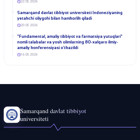
22.05.2026
Samarqand davlat tibbiyot universiteti Indoneziyaning
yetakchi oliygohi bilan hamkorlik qiladi
20.05.2026
​"Fundamental, amaliy tibbiyot va farmatsiya yutuqlari"
nomli talabalar va yosh olimlarning 80-xalqaro ilmiy-
amaliy konferensiyasi o‘tkazildi
16.05.2026
Samarqand davlat tibbiyot
universiteti