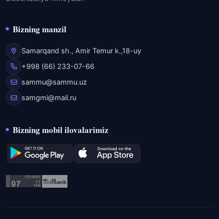
Bizning manzil
Samarqand sh., Amir Temur k.,18-uy
+998 (66) 233-07-66
sammu@sammu.uz
samgmi@mail.ru
Bizning mobil ilovalarimiz