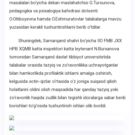
masalalari bo‘yicha dekan maslahatchisi G.Tursunova,
pedagogika va psixalogiya kafedrasi dotsenti
O.Oltiboyevna hamda O.Eshmuratovlar talabalarga mavzu
yuzasidan kerakli tushuntirishlarni berib o‘tdilar.
Shuningdek, Samarqand shahri bo‘yicha IIO FMB JXX
HPB XQMB katta inspektori katta leytenant N.Burxanova
tomonidan Samarqand davlat tibbiyot universitetida
talabalar orasida tazyiq va zo‘ravonlikka uchrayotganlar
bilan hamkorlikda profilaktik ishlarni amalga oshirish,
kelgusida xotin-qizlar o‘rtasida o‘z joniga suiqasd qilish
holatlarini oldini olish maqsadida har qanday tazyiq yoki
zo‘ravonlik haqida zudlik bilan tegishli idoralarga xabar berib
borishlari to‘g‘risida tushuntirish ishlari olib borildi.