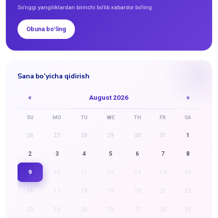
So‘nggi yangiliklardan birinchi bo‘lib xabardor bo‘ling
Obuna boʻling
Sana bo'yicha qidirish
«
August 2026
»
SU
MO
TU
WE
TH
FR
SA
26
27
28
29
30
31
1
2
3
4
5
6
7
8
9
10
11
12
13
14
15
16
17
18
19
20
21
22
23
24
25
26
27
28
29