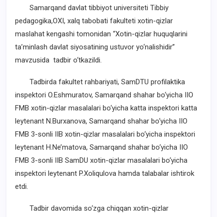
Samarqand davlat tibbiyot universiteti Tibbiy
pedagogika,OXI, xalq tabobati fakulteti xotin-qizlar
maslahat kengashi tomonidan “Xotin-qizlar huquqlarini
ta’minlash davlat siyosatining ustuvor yo‘nalishidir”
mavzusida tadbir o‘tkazildi.
Tadbirda fakultet rahbariyati, SamDTU profilaktika
inspektori O.Eshmuratov, Samarqand shahar bo‘yicha IIO
FMB xotin-qizlar masalalari bo‘yicha katta inspektori katta
leytenant N.Burxanova, Samarqand shahar bo‘yicha IIO
FMB 3-sonli IIB xotin-qizlar masalalari bo‘yicha inspektori
leytenant H.Ne’matova, Samarqand shahar bo‘yicha IIO
FMB 3-sonli IIB SamDU xotin-qizlar masalalari bo‘yicha
inspektori leytenant P.Xoliqulova hamda talabalar ishtirok
etdi.
Tadbir davomida so‘zga chiqqan xotin-qizlar