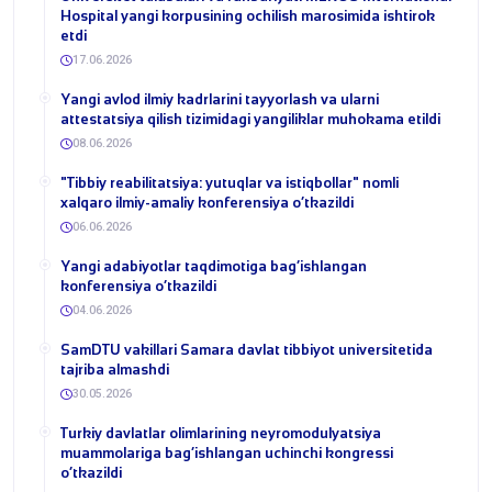
Hospital yangi korpusining ochilish marosimida ishtirok
etdi
17.06.2026
Yangi avlod ilmiy kadrlarini tayyorlash va ularni
attestatsiya qilish tizimidagi yangiliklar muhokama etildi
08.06.2026
​"Tibbiy reabilitatsiya: yutuqlar va istiqbollar" nomli
xalqaro ilmiy-amaliy konferensiya o‘tkazildi
06.06.2026
​Yangi adabiyotlar taqdimotiga bag‘ishlangan
konferensiya o‘tkazildi
04.06.2026
SamDTU vakillari Samara davlat tibbiyot universitetida
tajriba almashdi
30.05.2026
​Turkiy davlatlar olimlarining neyromodulyatsiya
muammolariga bag‘ishlangan uchinchi kongressi
o‘tkazildi