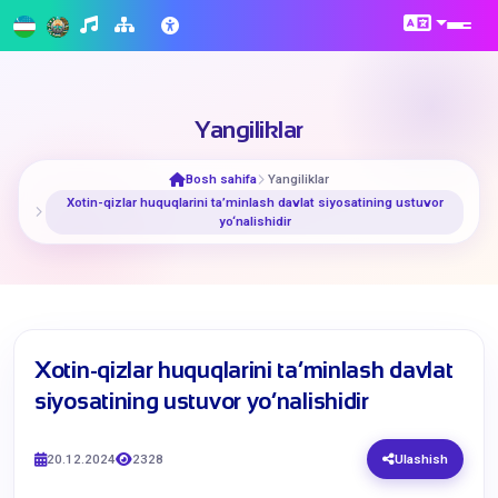
Yangiliklar
Bosh sahifa
Yangiliklar
​Xotin-qizlar huquqlarini ta’minlash davlat siyosatining ustuvor
yo‘nalishidir
​Xotin-qizlar huquqlarini ta’minlash davlat
siyosatining ustuvor yo‘nalishidir
20.12.2024
2328
Ulashish