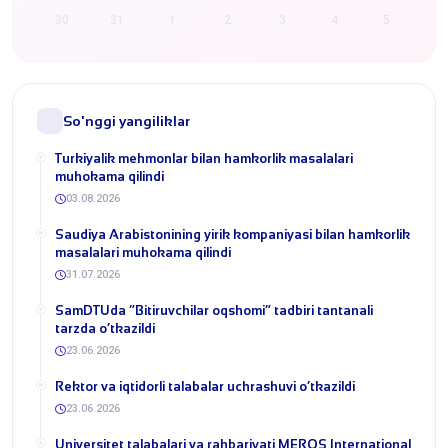
30
31
1
2
3
4
5
So'nggi yangiliklar
Turkiyalik mehmonlar bilan hamkorlik masalalari
muhokama qilindi
03.08.2026
​Saudiya Arabistonining yirik kompaniyasi bilan hamkorlik
masalalari muhokama qilindi
31.07.2026
​SamDTUda “Bitiruvchilar oqshomi” tadbiri tantanali
tarzda o‘tkazildi
23.06.2026
​Rektor va iqtidorli talabalar uchrashuvi o‘tkazildi
23.06.2026
Universitet talabalari va rahbariyati MEROS International