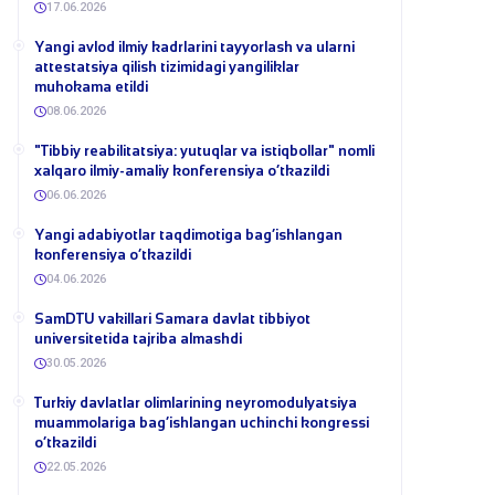
17.06.2026
Yangi avlod ilmiy kadrlarini tayyorlash va ularni
attestatsiya qilish tizimidagi yangiliklar
muhokama etildi
08.06.2026
​"Tibbiy reabilitatsiya: yutuqlar va istiqbollar" nomli
xalqaro ilmiy-amaliy konferensiya o‘tkazildi
06.06.2026
​Yangi adabiyotlar taqdimotiga bag‘ishlangan
konferensiya o‘tkazildi
04.06.2026
SamDTU vakillari Samara davlat tibbiyot
universitetida tajriba almashdi
30.05.2026
​Turkiy davlatlar olimlarining neyromodulyatsiya
muammolariga bag‘ishlangan uchinchi kongressi
o‘tkazildi
22.05.2026