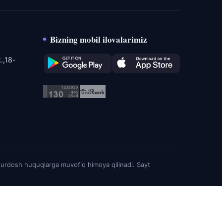
Bizning mobil ilovalarimiz
.,18-
turdosh huquqlarga muvofiq himoya qilinadi. Sayt
Sayt haqida
Maxfiylik siyosati
Cookie
Qayta aloqa