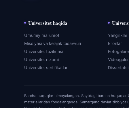
Universitet haqida
Universi
Umumiy ma'lumot
Yangiliklar
Missiyasi va kelajak tasavvuri
E'lonlar
Universitet tuzilmasi
Fotogaler
Universitet nizomi
Videogale
Universitet sertifikatlari
Dissertats
Barcha huquqlar himoyalangan. Saytdagi barcha huquqlar O'
materiallaridan foydalanganda, Samarqand davlat tibbiyot u
Diqqat! Agar siz matnda xatoliklarni aniqlasangiz, ularni b
© SamMU Education 2026