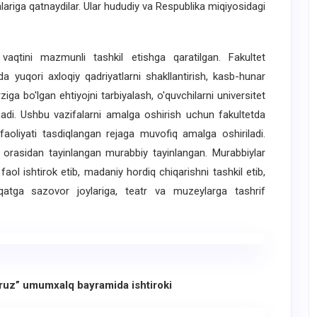
alariga qatnaydilar. Ular hududiy va Respublika miqiyosidagi
tini mazmunli tashkil etishga qaratilgan. Fakultet
rda yuqori axloqiy qadriyatlarni shakllantirish, kasb-hunar
iga bo'lgan ehtiyojni tarbiyalash, o'quvchilarni universitet
nadi. Ushbu vazifalarni amalga oshirish uchun fakultetda
 faoliyati tasdiqlangan rejaga muvofiq amalga oshiriladi.
ar orasidan tayinlangan murabbiy tayinlangan. Murabbiylar
 faol ishtirok etib, madaniy hordiq chiqarishni tashkil etib,
qatga sazovor joylariga, teatr va muzeylarga tashrif
vruz” umumxalq bayramida ishtiroki