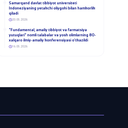
Samarqand davlat tibbiyot universiteti
Indoneziyaning yetakchi oliygohi bilan hamkorlik
qiladi
20.05.2026
​"Fundamental, amaliy tibbiyot va farmatsiya
yutuqlari" nomli talabalar va yosh olimlarning 80-
xalqaro ilmiy-amaliy konferensiyasi o‘tkazildi
16.05.2026