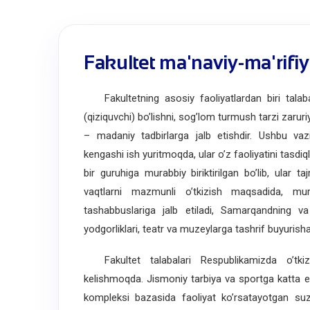
Fakultet ma'naviy-ma'rifiy 
Fakultetning asosiy faoliyatlardan biri talabal
(qiziquvchi) boʼlishni, sogʼlom turmush tarzi zaruriy
– madaniy tadbirlarga jalb etishdir. Ushbu vaz
kengashi ish yuritmoqda, ular oʼz faoliyatini tasdi
bir guruhiga murabbiy biriktirilgan boʼlib, ular t
vaqtlarni mazmunli oʼtkizish maqsadida, murab
tashabbuslariga jalb etiladi, Samarqandning va
yodgorliklari, teatr va muzeylarga tashrif buyurisha
Fakultet talabalari Respublikamizda oʼtkizil
kelishmoqda. Jismoniy tarbiya va sportga katta eʼt
kompleksi bazasida faoliyat koʼrsatayotgan suzi