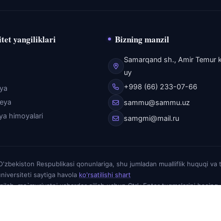
tet yangiliklari
Bizning manzil
Samarqand sh., Amir Temur k
uy
+998 (66) 233-07-66
eya
reya
sammu@sammu.uz
iya himoyalari
samgmi@mail.ru
zbekiston Respublikasi qonunlariga, shu jumladan mualliflik huquqi va 
niversiteti saytiga havola
ko'rsatilishi shart
elgilab, ma`muriyatni xabardor qilish uchun Ctrl+Enter tugmalarini bosing