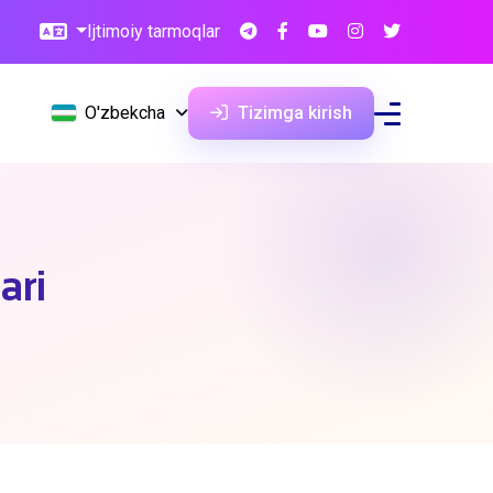
Ijtimoiy tarmoqlar
O'zbekcha
Tizimga kirish
ari