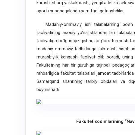
kurash, sharq yakkakurashi, yengil atletika sektsiy
sport musobaqalarida xam faol qatnashdilar.
Madaniy-ommaviy ish talabalarning bo'sh vaq
faoliyatining asosiy yo'nalishlaridan biri talabala
faoliyatiga bo'lgan qiziqishni, sog'lom turmush tarz
madaniy-ommaviy tadbirlariga jalb etish hisobla
murabbiylik kengashi faoliyat olib boradi, uning
Fakultetning har bir guruhiga tajribali pedagogl
rahbarligida fakultet talabalari jamoat tadbirlarida
Samarqand shahrining tarixiy obidalari va diq
buyurishadi.
Fakultet xodimlarining “Na