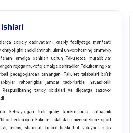
ishlari
arda axloqiy qadriyatlarni, kasbiy faoliyatiga manfaatli
 ehtiyojligini shakillantirish, ularni universitetning ommaviy
ifalarni amalga oshirish uchun Fakultetda murabbiylar
qlangan rejaga muvofiq amalga oshiradilar. Fakultetning xar
ajribali pedagoglardan tanlangan. Fakultet talabalari boʼsh
biylar rahbarligida jamoat tadbirlarida, havaskorlik
 Respublikaning tarixiy obidalari va diqqatga sazovor
di.
ib kelinayotgan turli ijodiy konkurslarda qatnashib
ibor berilmoqda. Fakultet talabalari universitetimiz sport
sh, tennis, shaxmat, futbol, basketbol, voleybol, milliy