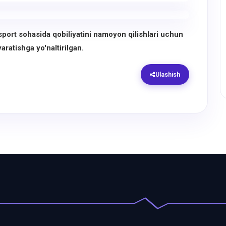
ort sohasida qobiliyatini namoyon qilishlari uchun
yaratishga yo'naltirilgan.
Ulashish