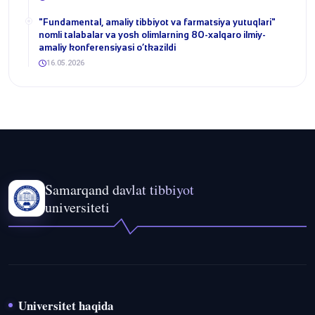
​"Fundamental, amaliy tibbiyot va farmatsiya yutuqlari"
nomli talabalar va yosh olimlarning 80-xalqaro ilmiy-
amaliy konferensiyasi o‘tkazildi
16.05.2026
Samarqand davlat tibbiyot
universiteti
Universitet haqida