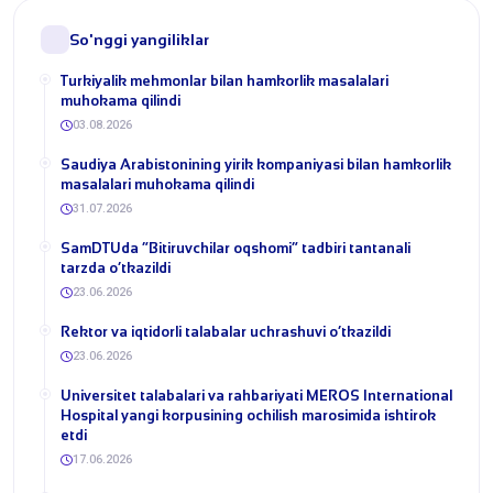
So'nggi yangiliklar
Turkiyalik mehmonlar bilan hamkorlik masalalari
muhokama qilindi
03.08.2026
​Saudiya Arabistonining yirik kompaniyasi bilan hamkorlik
masalalari muhokama qilindi
31.07.2026
​SamDTUda “Bitiruvchilar oqshomi” tadbiri tantanali
tarzda o‘tkazildi
23.06.2026
​Rektor va iqtidorli talabalar uchrashuvi o‘tkazildi
23.06.2026
Universitet talabalari va rahbariyati MEROS International
Hospital yangi korpusining ochilish marosimida ishtirok
etdi
17.06.2026