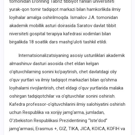
tomonidan Eronning Tabriz tibbiyot fanlari universiteti
yurak-qon tomir tadqiqot markazi bilan hamkorlikda ilmiy
loyihalar amalga oshirilmoqda. Ismailov J.A. tomonidan
akademik mobillik asturi doirasida Saratov davlat tibbit
niversiteti gospital terapiya kafedrasi xodimlari bilan
birgalikda 18 soatlik dars mashgʻuloti tashkil etildi.
Internatsionalizatsiyaning asosiy ustunliklari akademik
almashinuv dasturi asosida chet eldan kelgan
oʼqituvchilarning sonini koʼpaytirish, chet davlatdagi oliy
oʼquv yurtlari va ilmiy tadqiqot markazlari bilan qoʼshma
loyihalarni rivojlantirish, chet eldagi oʼquv yurtlarida malaka
oshirgan tadqiqotchilar va oʼqituvchilar sonini oshirish.
Kafedra professor-o‘qituvchilarini ilmiy salohiyatini oshirish
uchun Respublika va xorijiy jamg‘arma, jumladan,
O‘zbekiston Respublikasi Prezidentining “Isteʼdod”
jamg‘armasi, Erasmus +, GIZ, TIKA, JICA, KOICA, KOFIH va