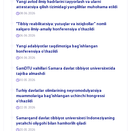
Yangi avlod ilmiy kadrlarini tayyorlash va ularni
attestatsiya qilish tizimidagi yangiliklar muhokama etildi
08.06.2026
​"Tibbiy reabilitatsiya: yutuqlar va istiqbollar" nomli
xalqaro ilmiy-amaliy konferensiya o‘tkazildi
06.06.2026
​Yangi adabiyotlar taqdimotiga bag‘ishlangan
konferensiya o‘tkazildi
04.06.2026
SamDTU vakillari Samara davlat tibbiyot universitetida
tajriba almashdi
30.05.2026
​Turkiy davlatlar olimlarining neyromodulyatsiya
muammolariga bag‘ishlangan uchinchi kongressi
o‘tkazildi
22.05.2026
Samarqand davlat tibbiyot universiteti Indoneziyaning
yetakchi oliygohi bilan hamkorlik qiladi
20.05.2026