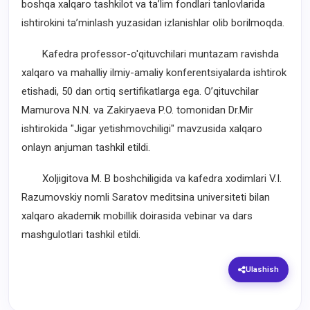
boshqa xalqaro tashkilot va taʼlim fondlari tanlovlarida
ishtirokini ta’minlash yuzasidan izlanishlar olib borilmoqda.
Kafedra professor-o'qituvchilari muntazam ravishda
xalqaro va mahalliy ilmiy-amaliy konferentsiyalarda ishtirok
etishadi, 50 dan ortiq sertifikatlarga ega. O’qituvchilar
Mamurova N.N. va Zakiryaeva P.O. tomonidan Dr.Mir
ishtirokida "Jigar yetishmovchiligi" mavzusida xalqaro
onlayn anjuman tashkil etildi.
Xoljigitova M. B boshchiligida va kafedra xodimlari V.I.
Razumovskiy nomli Saratov meditsina universiteti bilan
xalqaro akademik mobillik doirasida vebinar va dars
mashgulotlari tashkil etildi.
Ulashish