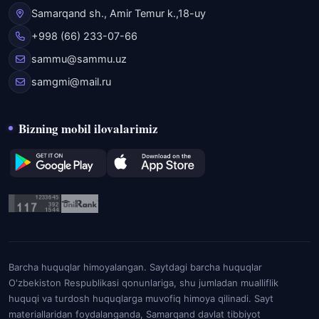
Samarqand sh., Amir Temur k.,18-uy
+998 (66) 233-07-66
sammu@sammu.uz
samgmi@mail.ru
Bizning mobil ilovalarimiz
Barcha huquqlar himoyalangan. Saytdagi barcha huquqlar
O'zbekiston Respublikasi qonunlariga, shu jumladan mualliflik
huquqi va turdosh huquqlarga muvofiq himoya qilinadi. Sayt
materiallaridan foydalanganda, Samarqand davlat tibbiyot