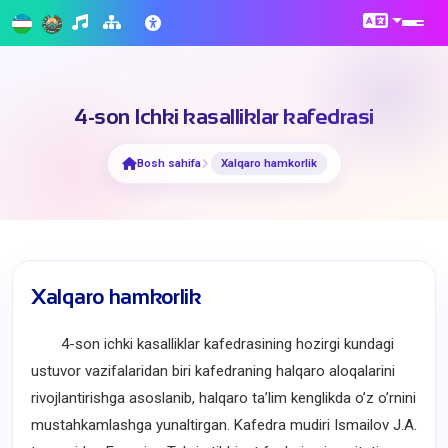
4-son Ichki kasalliklar kafedrasi
Bosh sahifa
Xalqaro hamkorlik
Xalqaro hamkorlik
4-son ichki kasalliklar kafedrasining hozirgi kundagi
ustuvor vazifalaridan biri kafedraning halqaro aloqalarini
rivojlantirishga asoslanib, halqaro taʼlim kenglikda oʼz oʼrnini
mustahkamlashga yunaltirgan. Kafedra mudiri Ismailov J.A.