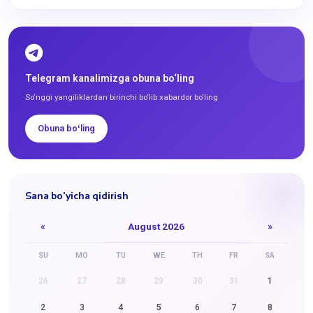
Telegram kanalimizga obuna bo‘ling
So‘nggi yangiliklardan birinchi bo‘lib xabardor bo‘ling
Obuna boʻling
Sana bo'yicha qidirish
«
August 2026
»
SU
MO
TU
WE
TH
FR
SA
26
27
28
29
30
31
1
2
3
4
5
6
7
8