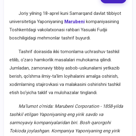
Joriy yilning 18-aprel kuni Samarqand davlat tibbiyot
universitetiga Yaponiyaning
Marubeni
kompaniyasining
Toshkentdagi vakolatxonasi rahbari Yasuaki Fudjii
boschiligidagi mehmonlar tashrif buyurdi.
Tashrif doirasida ikki tomonlama uchrashuv tashkil
etilib, o‘zaro hamkorlik masalalari muhokama qilindi.
Jumladan, zamonaviy tibbiy asbob-uskunalarni yetkazib
berish, qo‘shma ilmiy-ta’lim loyihalarini amalga oshirish,
xodimlarning stajirovkasi va malakasini oshirishni tashkil
etish bo‘yicha taklif va mulohazalar tinglandi.
Ma’lumot o‘rnida: Marubeni Corporation - 1858-yilda
tashkil etilgan Yaponiyaning eng yirik savdo va
sarmoyaviy kompaniyalaridan biri. Bosh qarorgohi
Tokioda joylashgan. Kompaniya Yaponiyaning eng yirik