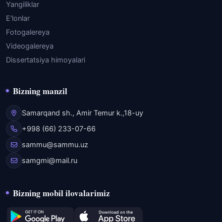
Yangiliklar
E'lonlar
Fotogalereya
Videogalereya
Dissertatsiya himoyalari
Bizning manzil
Samarqand sh., Amir Temur k.,18-uy
+998 (66) 233-07-66
sammu@sammu.uz
samgmi@mail.ru
Bizning mobil ilovalarimiz