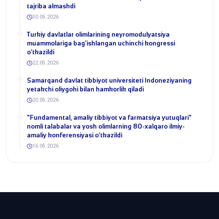
tajriba almashdi
30.05.2026
​Turkiy davlatlar olimlarining neyromodulyatsiya
muammolariga bag‘ishlangan uchinchi kongressi
o‘tkazildi
22.05.2026
Samarqand davlat tibbiyot universiteti Indoneziyaning
yetakchi oliygohi bilan hamkorlik qiladi
20.05.2026
​"Fundamental, amaliy tibbiyot va farmatsiya yutuqlari"
nomli talabalar va yosh olimlarning 80-xalqaro ilmiy-
amaliy konferensiyasi o‘tkazildi
16.05.2026