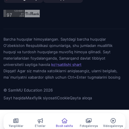
Barcha huquqlar himoyalangan. Saytdagi barcha huquqlar
O'zbekiston Respublikasi qonunlariga, shu jumladan mualliflik
huquqi va turdosh huquqlarga muvofiq himoya qilinadi. Sayt
materiallaridan foydalanganda, Samarqand davlat tibbiyot
universiteti saytiga havola
ko'rsatilishi shart
Diqqat! Agar siz matnda xatoliklarni aniqlasangiz, ularni belgilab,
ma`muriyatni xabardor qilish uchun Ctrl+Enter tugmalarini bosing
© SamMU Education 2026
Sayt haqida
Maxfiylik siyosati
Cookie
Qayta aloqa
Yangiliklar
E'lonlar
Bosh sahifa
Fotogalereya
Videogalereya