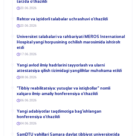
tarzda o‘tkazildi
23.06.2026
​Rektor va iqtidorli talabalar uchrashuvi o‘tkazildi
23.06.2026
Universitet talabalari va rahbariyati MEROS International
Hospital yangi korpusining ochilish marosimida ishtirok
etdi
17.06.2026
Yangi avlod ilmiy kadrlarini tayyorlash va ularni
attestatsiya qilish tizimidagi yangiliklar muhokama etildi
08.06.2026
​"Tibbiy reabilitatsiya: yutuqlar va istiqbollar" nomli
xalqaro ilmiy-amaliy konferensiya o‘tkazildi
06.06.2026
​Yangi adabiyotlar taqdimotiga bag‘ishlangan
konferensiya o‘tkazildi
04.06.2026
SamDTU vakillari Samara davlat tibbiyot universitetida