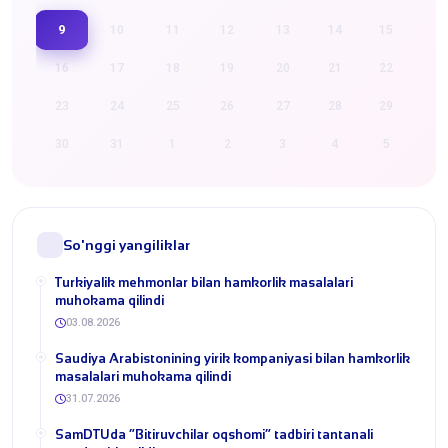
9
10
11
12
13
14
15
16
17
18
19
20
21
22
23
24
25
26
27
28
29
30
31
1
2
3
4
5
So'nggi yangiliklar
Turkiyalik mehmonlar bilan hamkorlik masalalari
muhokama qilindi
03.08.2026
​Saudiya Arabistonining yirik kompaniyasi bilan hamkorlik
masalalari muhokama qilindi
31.07.2026
​SamDTUda “Bitiruvchilar oqshomi” tadbiri tantanali