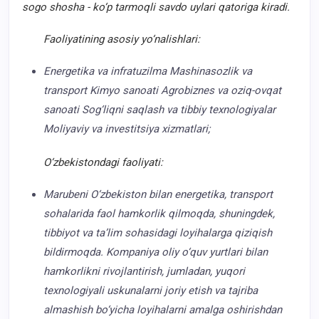
sogo shosha - ko‘p tarmoqli savdo uylari qatoriga kiradi.
Faoliyatining asosiy yo‘nalishlari:
Energetika va infratuzilma Mashinasozlik va
transport Kimyo sanoati Agrobiznes va oziq-ovqat
sanoati Sog‘liqni saqlash va tibbiy texnologiyalar
Moliyaviy va investitsiya xizmatlari;
O‘zbekistondagi faoliyati:
Marubeni O‘zbekiston bilan energetika, transport
sohalarida faol hamkorlik qilmoqda, shuningdek,
tibbiyot va ta’lim sohasidagi loyihalarga qiziqish
bildirmoqda. Kompaniya oliy o‘quv yurtlari bilan
hamkorlikni rivojlantirish, jumladan, yuqori
texnologiyali uskunalarni joriy etish va tajriba
almashish bo‘yicha loyihalarni amalga oshirishdan