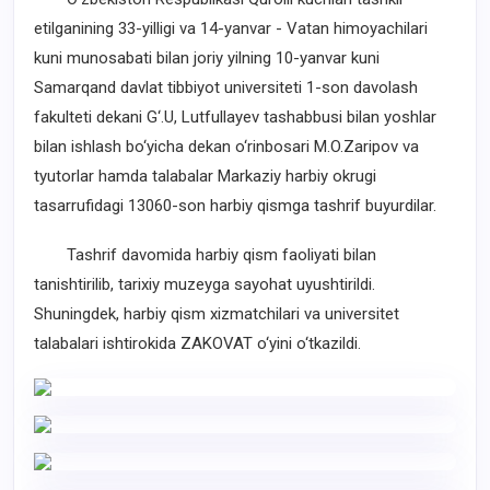
etilganining 33-yilligi va 14-yanvar - Vatan himoyachilari
kuni munosabati bilan joriy yilning 10-yanvar kuni
Samarqand davlat tibbiyot universiteti 1-son davolash
fakulteti dekani G‘.U, Lutfullayev tashabbusi bilan yoshlar
bilan ishlash bo‘yicha dekan o‘rinbosari M.O.Zaripov va
tyutorlar hamda talabalar Markaziy harbiy okrugi
tasarrufidagi 13060-son harbiy qismga tashrif buyurdilar.
Tashrif davomida harbiy qism faoliyati bilan
tanishtirilib, tarixiy muzeyga sayohat uyushtirildi.
Shuningdek, harbiy qism xizmatchilari va universitet
talabalari ishtirokida ZAKOVAT o‘yini o‘tkazildi.