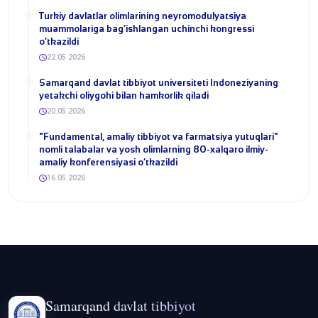
​Turkiy davlatlar olimlarining neyromodulyatsiya
muammolariga bag‘ishlangan uchinchi kongressi
o‘tkazildi
22.05.2026
Samarqand davlat tibbiyot universiteti Indoneziyaning
yetakchi oliygohi bilan hamkorlik qiladi
20.05.2026
​"Fundamental, amaliy tibbiyot va farmatsiya yutuqlari"
nomli talabalar va yosh olimlarning 80-xalqaro ilmiy-
amaliy konferensiyasi o‘tkazildi
16.05.2026
Samarqand davlat tibbiyot