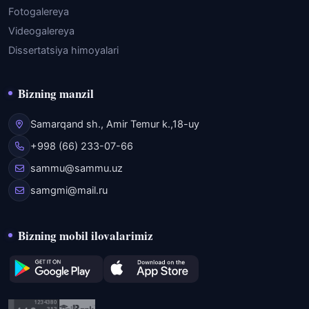
Fotogalereya
Videogalereya
Dissertatsiya himoyalari
Bizning manzil
Samarqand sh., Amir Temur k.,18-uy
+998 (66) 233-07-66
sammu@sammu.uz
samgmi@mail.ru
Bizning mobil ilovalarimiz