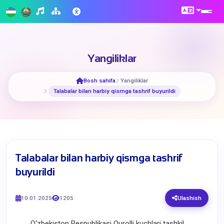
Yangiliklar
Bosh sahifa
Yangiliklar
​Talabalar bilan harbiy qismga tashrif buyurildi
​Talabalar bilan harbiy qismga tashrif
buyurildi
10.01.2025
1205
Ulashish
O‘zbekiston Respublikasi Qurolli kuchlari tashkil