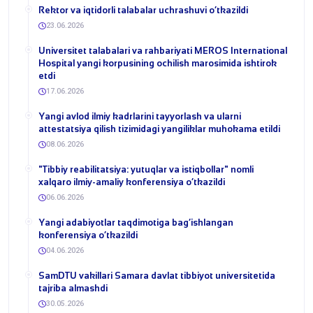
​Rektor va iqtidorli talabalar uchrashuvi o‘tkazildi
23.06.2026
Universitet talabalari va rahbariyati MEROS International
Hospital yangi korpusining ochilish marosimida ishtirok
etdi
17.06.2026
Yangi avlod ilmiy kadrlarini tayyorlash va ularni
attestatsiya qilish tizimidagi yangiliklar muhokama etildi
08.06.2026
​"Tibbiy reabilitatsiya: yutuqlar va istiqbollar" nomli
xalqaro ilmiy-amaliy konferensiya o‘tkazildi
06.06.2026
​Yangi adabiyotlar taqdimotiga bag‘ishlangan
konferensiya o‘tkazildi
04.06.2026
SamDTU vakillari Samara davlat tibbiyot universitetida
tajriba almashdi
30.05.2026