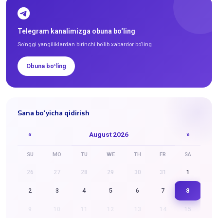
Telegram kanalimizga obuna bo‘ling
So‘nggi yangiliklardan birinchi bo‘lib xabardor bo‘ling
Obuna boʻling
Sana bo'yicha qidirish
«
August 2026
»
SU
MO
TU
WE
TH
FR
SA
26
27
28
29
30
31
1
8
2
3
4
5
6
7
9
10
11
12
13
14
15