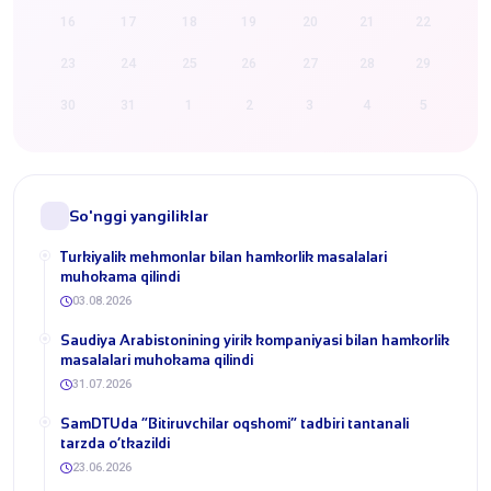
16
17
18
19
20
21
22
23
24
25
26
27
28
29
30
31
1
2
3
4
5
So'nggi yangiliklar
Turkiyalik mehmonlar bilan hamkorlik masalalari
muhokama qilindi
03.08.2026
​Saudiya Arabistonining yirik kompaniyasi bilan hamkorlik
masalalari muhokama qilindi
31.07.2026
​SamDTUda “Bitiruvchilar oqshomi” tadbiri tantanali
tarzda o‘tkazildi
23.06.2026