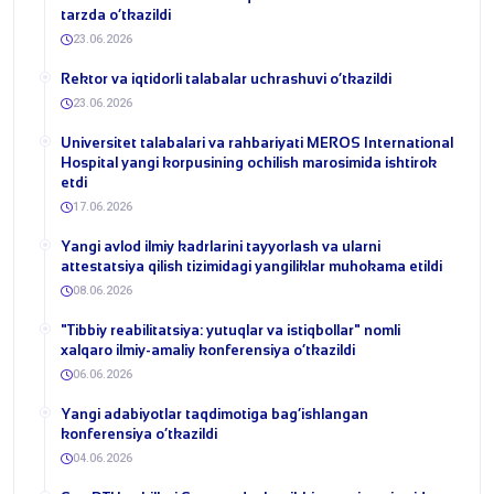
tarzda o‘tkazildi
23.06.2026
​Rektor va iqtidorli talabalar uchrashuvi o‘tkazildi
23.06.2026
Universitet talabalari va rahbariyati MEROS International
Hospital yangi korpusining ochilish marosimida ishtirok
etdi
17.06.2026
Yangi avlod ilmiy kadrlarini tayyorlash va ularni
attestatsiya qilish tizimidagi yangiliklar muhokama etildi
08.06.2026
​"Tibbiy reabilitatsiya: yutuqlar va istiqbollar" nomli
xalqaro ilmiy-amaliy konferensiya o‘tkazildi
06.06.2026
​Yangi adabiyotlar taqdimotiga bag‘ishlangan
konferensiya o‘tkazildi
04.06.2026