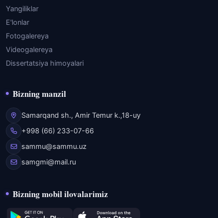
Yangiliklar
E'lonlar
Fotogalereya
Videogalereya
Dissertatsiya himoyalari
Bizning manzil
Samarqand sh., Amir Temur k.,18-uy
+998 (66) 233-07-66
sammu@sammu.uz
samgmi@mail.ru
Bizning mobil ilovalarimiz