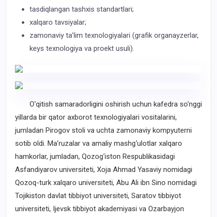
tasdiqlangan tashxis standartlari;
xalqaro tavsiyalar;
zamonaviy ta’lim texnologiyalari (grafik organayzerlar,
keys texnologiya va proekt usuli).
O'qitish samaradorligini oshirish uchun kafedra so'nggi
yillarda bir qator axborot texnologiyalari vositalarini,
jumladan Pirogov stoli va uchta zamonaviy kompyuterni
sotib oldi. Ma’ruzalar va amaliy mashg‘ulotlar xalqaro
hamkorlar, jumladan, Qozog‘iston Respublikasidagi
Asfandiyarov universiteti, Xoja Ahmad Yasaviy nomidagi
Qozoq-turk xalqaro universiteti, Abu Ali ibn Sino nomidagi
Tojikiston davlat tibbiyot universiteti, Saratov tibbiyot
universiteti, Ijevsk tibbiyot akademiyasi va Ozarbayjon