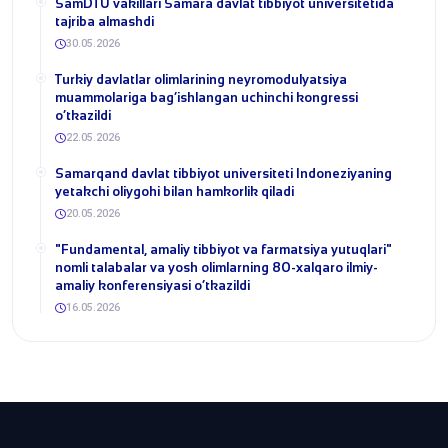
SamDTU vakillari Samara davlat tibbiyot universitetida
tajriba almashdi
30.05.2026
​Turkiy davlatlar olimlarining neyromodulyatsiya
muammolariga bag‘ishlangan uchinchi kongressi
o‘tkazildi
22.05.2026
Samarqand davlat tibbiyot universiteti Indoneziyaning
yetakchi oliygohi bilan hamkorlik qiladi
20.05.2026
​"Fundamental, amaliy tibbiyot va farmatsiya yutuqlari"
nomli talabalar va yosh olimlarning 80-xalqaro ilmiy-
amaliy konferensiyasi o‘tkazildi
16.05.2026