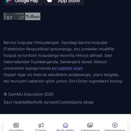
Barcha huquqlar himoyalangan. Saytdagi barcha huquqlar
O'zbekiston Respublikasi qonunlariga, shu jumladan mualliflik
huquqi va turdosh huquqlarga muvofiq himoya qilinadi. Sayt
materiallaridan foydalanganda, Samarqand davlat tibbiyot
universiteti saytiga havola
ko'rsatilishi shart
Diqqat! Agar siz matnda xatoliklarni aniqlasangiz, ularni belgilab,
ma`muriyatni xabardor qilish uchun Ctrl+Enter tugmalarini bosing
© SamMU Education 2026
Sayt haqida
Maxfiylik siyosati
Cookie
Qayta aloqa
Yangiliklar
E'lonlar
Bosh sahifa
Fotogalereya
Videogalereya