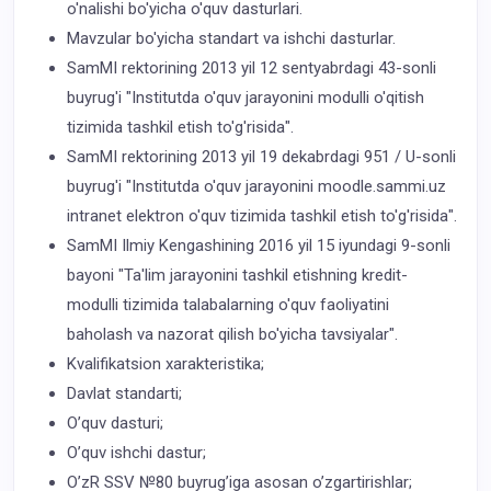
o'nalishi bo'yicha o'quv dasturlari.
Mavzular bo'yicha standart va ishchi dasturlar.
SamMI rektorining 2013 yil 12 sentyabrdagi 43-sonli
buyrug'i "Institutda o'quv jarayonini modulli o'qitish
tizimida tashkil etish to'g'risida".
SamMI rektorining 2013 yil 19 dekabrdagi 951 / U-sonli
buyrug'i "Institutda o'quv jarayonini moodle.sammi.uz
intranet elektron o'quv tizimida tashkil etish to'g'risida".
SamMI Ilmiy Kengashining 2016 yil 15 iyundagi 9-sonli
bayoni "Ta'lim jarayonini tashkil etishning kredit-
modulli tizimida talabalarning o'quv faoliyatini
baholash va nazorat qilish bo'yicha tavsiyalar".
Kvalifikatsion xarakteristika;
Davlat standarti;
O’quv dasturi;
O’quv ishchi dastur;
O’zR SSV №80 buyrug’iga asosan o’zgartirishlar;