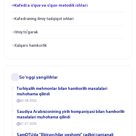
Kafedra o'quv va o'quv-metodik ishlari
Kafedraning ilmiy-tadqiqot ishlari
Ilmiy to'garak
Xalqaro hamkorlik
So'nggi yangiliklar
Turkiyalik mehmonlar bilan hamkorlik masalalari
muhokama qilindi
03.08.2026
​Saudiya Arabistonining yirik kompaniyasi bilan hamkorlik
masalalari muhokama qilindi
31.07.2026
​SamDTUda “Bitiruvchilar oqshomi” tadbiri tantanali