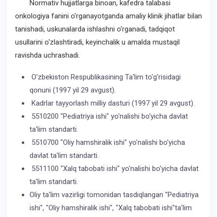
Normativ hujjatlarga binoan, kafedra talabasi
onkologiya fanini o'rganayotganda amaliy klinik jihatlar bilan
tanishadi, uskunalarda ishlashni o'rganadi, tadqiqot
usullarini o'zlashtiradi, keyinchalik u amalda mustaqil
ravishda uchrashadi.
O'zbekiston Respublikasining Ta'lim to'g'risidagi
qonuni (1997 yil 29 avgust).
Kadrlar tayyorlash milliy dasturi (1997 yil 29 avgust).
5510200 "Pediatriya ishi" yo'nalishi bo'yicha davlat
ta'lim standarti.
5510700 "Oliy hamshiralik ishi" yo'nalishi bo'yicha
davlat ta'lim standarti.
5511100 "Xalq tabobati ishi" yo'nalishi bo'yicha davlat
ta'lim standarti.
Oliy ta'lim vazirligi tomonidan tasdiqlangan "Pediatriya
ishi", "Oliy hamshiralik ishi", "Xalq tabobati ishi"ta'lim