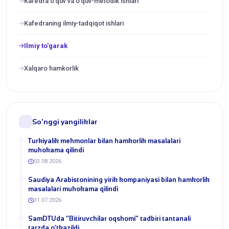
Kafedra o'quv va o'quv-metodik ishlari
Kafedraning ilmiy-tadqiqot ishlari
Ilmiy to'garak
Xalqaro hamkorlik
So'nggi yangiliklar
Turkiyalik mehmonlar bilan hamkorlik masalalari
muhokama qilindi
03.08.2026
​Saudiya Arabistonining yirik kompaniyasi bilan hamkorlik
masalalari muhokama qilindi
31.07.2026
​SamDTUda “Bitiruvchilar oqshomi” tadbiri tantanali
tarzda o‘tkazildi