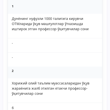
1
Дунёнинг нуфузли 1000 талигига кирувчи
ОТМларида ўқув машғулотлар ўтказишда
иштирок этган профессор-ўқитувчилар сони
-
-
2
Хорижий олий таълим муассасаларидан ўқув
жараёнига жалб этилган етакчи профессор-
ўқитувчилар сони
6