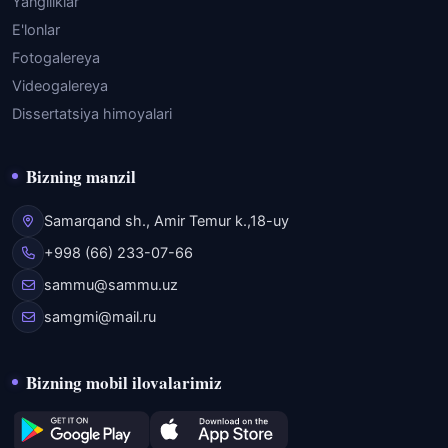
Yangiliklar
E'lonlar
Fotogalereya
Videogalereya
Dissertatsiya himoyalari
Bizning manzil
Samarqand sh., Amir Temur k.,18-uy
+998 (66) 233-07-66
sammu@sammu.uz
samgmi@mail.ru
Bizning mobil ilovalarimiz