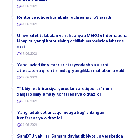
23.06.2026
​Rektor va iqtidorli talabalar uchrashuvi o‘tkazildi
23.06.2026
Universitet talabalari va rahbariyati MEROS International
Hospital yangi korpusining ochilish marosimida ishtirok
etdi
17.06.2026
Yangi avlod ilmiy kadrlarini tayyorlash va ularni
attestatsiya qilish tizimidagi yangiliklar muhokama etildi
08.06.2026
​"Tibbiy reabilitatsiya: yutuqlar va istiqbollar" nomli
xalqaro ilmiy-amaliy konferensiya o‘tkazildi
06.06.2026
​Yangi adabiyotlar taqdimotiga bag‘ishlangan
konferensiya o‘tkazildi
04.06.2026
SamDTU vakillari Samara davlat tibbiyot universitetida