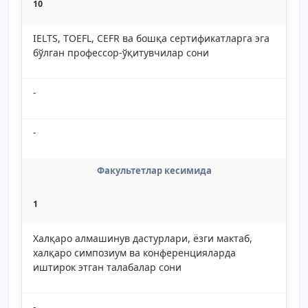
10
IELTS, TOEFL, CEFR ва бошқа сертификатларга эга
бўлган профессор-ўқитувчилар сони
-
-
Факультетлар кесимида
1
Халқаро алмашинув дастурлари, ёзги мактаб,
халқаро симпозиум ва конференцияларда
иштирок этган талабалар сони
-