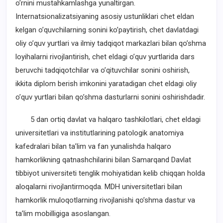
oʼrnini mustahkamlashga yunaltirgan.
Internatsionalizatsiyaning asosiy ustunliklari chet eldan
kelgan oʼquvchilarning sonini koʼpaytirish, chet davlatdagi
oliy oʼquv yurtlari va ilmiy tadqiqot markazlari bilan qoʼshma
loyihalarni rivojlantirish, chet eldagi oʼquv yurtlarida dars
beruvchi tadqiqotchilar va oʼqituvchilar sonini oshirish,
ikkita diplom berish imkonini yaratadigan chet eldagi oliy
oʼquv yurtlari bilan qoʼshma dasturlarni sonini oshirishdadir.
5 dan ortiq davlat va halqaro tashkilotlari, chet eldagi
universitetlari va institutlarining patologik anatomiya
kafedralari bilan taʼlim va fan yunalishda halqaro
hamkorlikning qatnashchilarini bilan Samarqand Davlat
tibbiyot universiteti tenglik mohiyatidan kelib chiqqan holda
aloqalarni rivojlantirmoqda. MDH universitetlari bilan
hamkorlik muloqotlarning rivojlanishi qoʼshma dastur va
taʼlim mobilligiga asoslangan.