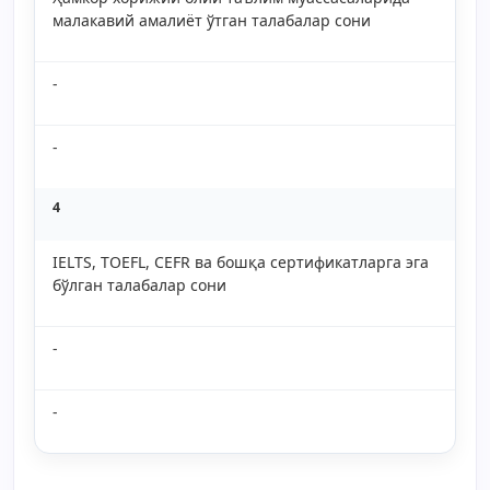
малакавий амалиёт ўтган талабалар сони
-
-
4
IELTS, TOEFL, CEFR ва бошқа сертификатларга эга
бўлган талабалар сони
-
-