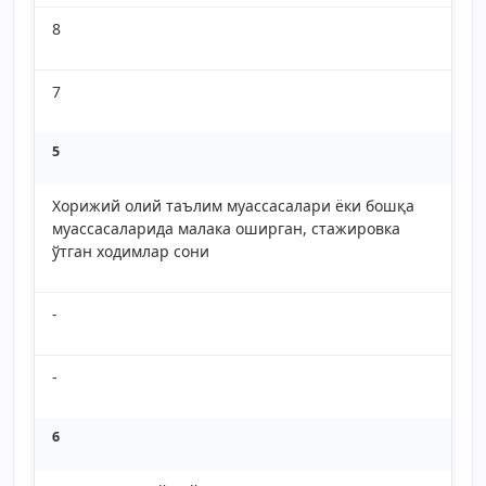
8
7
5
Хорижий олий таълим муассасалари ёки бошқа
муассасаларида малака оширган, стажировка
ўтган ходимлар сони
-
-
6