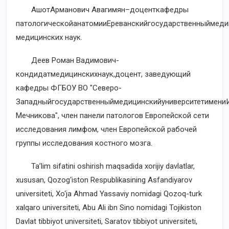
АшотАрманович Авагимян–доценткафедры
патологическойанатомииЕреванскийгосударственныймеди
медицинских наук.
Деев Роман Вадимович-
кондидатмедицинскихнаук,доцент, заведующий
кафедры ФГБОУ ВО "Северо-
ЗападныйгосударственныймедицинскийуниверситетимениИ
Мечникова", член панели патологов Европейской сети
исследования лимфом, член Европейской рабочей
группы исследования костного мозга.
Ta’lim sifatini oshirish maqsadida xorijiy davlatlar,
xususan, Qozog‘iston Respublikasining Asfandiyarov
universiteti, Xo‘ja Ahmad Yassaviy nomidagi Qozoq-turk
xalqaro universiteti, Abu Ali ibn Sino nomidagi Tojikiston
Davlat tibbiyot universiteti, Saratov tibbiyot universiteti,