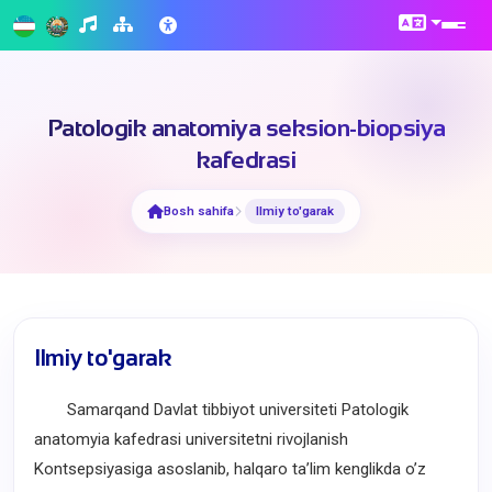
Patologik anatomiya seksion-biopsiya
kafedrasi
Bosh sahifa
Ilmiy to'garak
Ilmiy to'garak
Samarqand Davlat tibbiyot universiteti Patologik
anatomyia kafedrasi universitetni rivojlanish
Kontsepsiyasiga asoslanib, halqaro taʼlim kenglikda oʼz