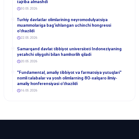
tajriba almashdi
30.05.2026
​Turkiy davlatlar olimlarining neyromodulyatsiya
muammolariga bag‘ishlangan uchinchi kongressi
o‘tkazildi
22.05.2026
Samarqand davlat tibbiyot universiteti Indoneziyaning
yetakchi oliygohi bilan hamkorlik qiladi
20.05.2026
​"Fundamental, amaliy tibbiyot va farmatsiya yutuqlari"
nomli talabalar va yosh olimlarning 80-xalqaro ilmiy-
amaliy konferensiyasi o‘tkazildi
16.05.2026