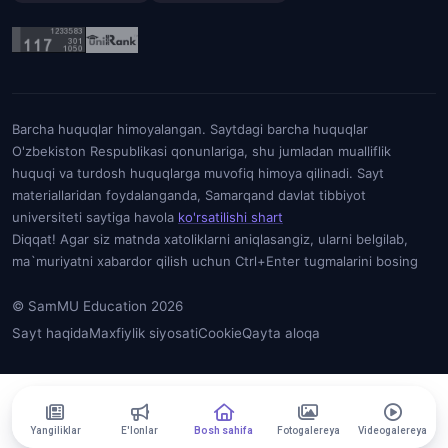
Barcha huquqlar himoyalangan. Saytdagi barcha huquqlar
O'zbekiston Respublikasi qonunlariga, shu jumladan mualliflik
huquqi va turdosh huquqlarga muvofiq himoya qilinadi. Sayt
materiallaridan foydalanganda, Samarqand davlat tibbiyot
universiteti saytiga havola
ko'rsatilishi shart
Diqqat! Agar siz matnda xatoliklarni aniqlasangiz, ularni belgilab,
ma`muriyatni xabardor qilish uchun Ctrl+Enter tugmalarini bosing
© SamMU Education 2026
Sayt haqida
Maxfiylik siyosati
Cookie
Qayta aloqa
Yangiliklar
E'lonlar
Bosh sahifa
Fotogalereya
Videogalereya