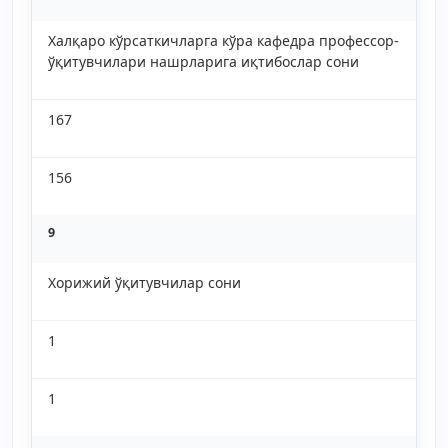
Халқаро кўрсаткичларга кўра кафедра профессор-
ўқитувчилари нашрларига иқтибослар сони
167
156
9
Хорижий ўқитувчилар сони
1
1