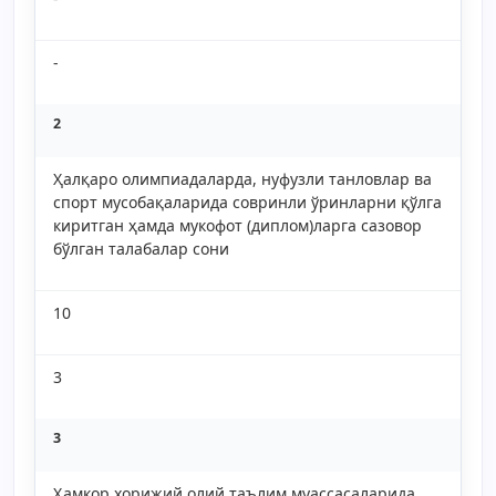
-
2
Ҳалқаро олимпиадаларда, нуфузли танловлар ва
спорт мусобақаларида совринли ўринларни қўлга
киритган ҳамда мукофот (диплом)ларга сазовор
бўлган талабалар сони
10
3
3
Ҳамкор хорижий олий таълим муассасаларида