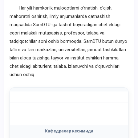
Har yili hamkorlik muloqotlarni oʼrnatish, oʼqish,
mahoratni oshirish, ilmiy anjumanlarda qatnashish
maqsadida SamDTU-ga tashrif buyuradigan chet eldagi
eqori malakali mutaxasiss, professor, talaba va
tadqiqotchilar soni oshib bormoqda. SamDTU butun dunyo
taʼlim va fan markazlari, universitetlari, jamoat tashkilotlari
bilan aloqa tuzishga tayyor va institut eshiklari hamma
chet eldagi abiturient, talaba, izlanuvchi va oʼqituvchilari
uchun ochiq.
Кафедралар кесимида