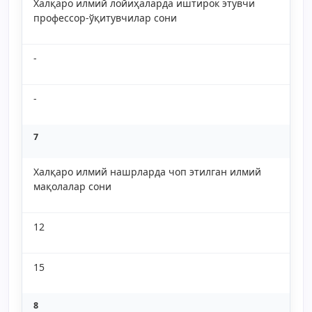
Халқаро илмий лойиҳаларда иштирок этувчи
профессор-ўқитувчилар сони
-
-
7
Халқаро илмий нашрларда чоп этилган илмий
мақолалар сони
12
15
8