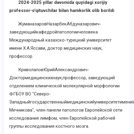
202
4
-202
5
yillar davomida quyidagi xorijiy
professor-o’qituvchilar bilan hamkorlik olib borildi
ЖуманазаровНазарбекАбдуназарович-
заведующийкафедройпатологиичеловека
Международный казахско-турецкий университет
имени Х.А.Яссави, доктор медицинских наук,
профессор.
КриволаповЮрийАлександрович-
Доктормедицинскихнаук,профессор, заведующий
отделением клинической молекулярной морфологии
ФГБОУ ВО "Северо-
ЗападныйгосударственныймедицинскийуниверситетимениИ
Мечникова", член панели патологов Европейской сети
исследования лимфом, член Европейской рабочей
группы исследования костного мозга.