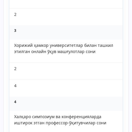
2
3
Хорижий ҳамкор университетлар билан ташкил
этилган онлайн ўқув машғулотлар сони
2
4
4
Халқаро симпозиум ва конференцияларда
иштирок этган профессор-ўқитувчилар сони