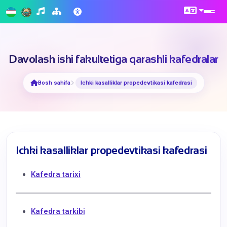
Davolash ishi fakultetiga qarashli kafedralar
Bosh sahifa
Ichki kasalliklar propedevtikasi kаfedrаsi
Ichki kasalliklar propedevtikasi kаfedrаsi
Kafedra tarixi
Kafedra tarkibi