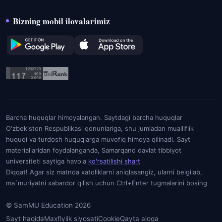
Bizning mobil ilovalarimiz
Barcha huquqlar himoyalangan. Saytdagi barcha huquqlar
O'zbekiston Respublikasi qonunlariga, shu jumladan mualliflik
huquqi va turdosh huquqlarga muvofiq himoya qilinadi. Sayt
materiallaridan foydalanganda, Samarqand davlat tibbiyot
universiteti saytiga havola
ko'rsatilishi shart
Diqqat! Agar siz matnda xatoliklarni aniqlasangiz, ularni belgilab,
ma`muriyatni xabardor qilish uchun Ctrl+Enter tugmalarini bosing
© SamMU Education 2026
Sayt haqida
Maxfiylik siyosati
Cookie
Qayta aloqa