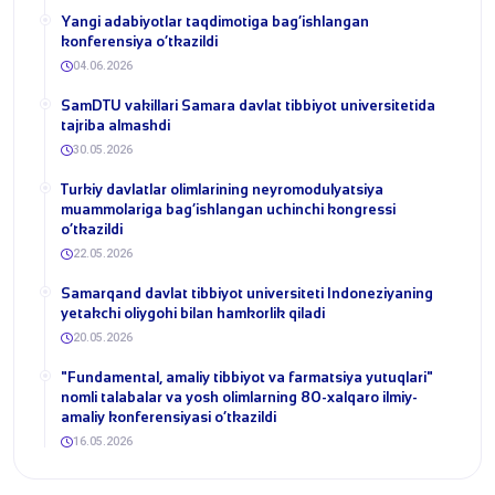
​Yangi adabiyotlar taqdimotiga bag‘ishlangan
konferensiya o‘tkazildi
04.06.2026
SamDTU vakillari Samara davlat tibbiyot universitetida
tajriba almashdi
30.05.2026
​Turkiy davlatlar olimlarining neyromodulyatsiya
muammolariga bag‘ishlangan uchinchi kongressi
o‘tkazildi
22.05.2026
Samarqand davlat tibbiyot universiteti Indoneziyaning
yetakchi oliygohi bilan hamkorlik qiladi
20.05.2026
​"Fundamental, amaliy tibbiyot va farmatsiya yutuqlari"
nomli talabalar va yosh olimlarning 80-xalqaro ilmiy-
amaliy konferensiyasi o‘tkazildi
16.05.2026