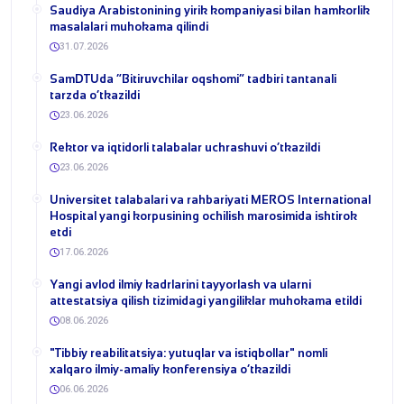
​Saudiya Arabistonining yirik kompaniyasi bilan hamkorlik
masalalari muhokama qilindi
31.07.2026
​SamDTUda “Bitiruvchilar oqshomi” tadbiri tantanali
tarzda o‘tkazildi
23.06.2026
​Rektor va iqtidorli talabalar uchrashuvi o‘tkazildi
23.06.2026
Universitet talabalari va rahbariyati MEROS International
Hospital yangi korpusining ochilish marosimida ishtirok
etdi
17.06.2026
Yangi avlod ilmiy kadrlarini tayyorlash va ularni
attestatsiya qilish tizimidagi yangiliklar muhokama etildi
08.06.2026
​"Tibbiy reabilitatsiya: yutuqlar va istiqbollar" nomli
xalqaro ilmiy-amaliy konferensiya o‘tkazildi
06.06.2026