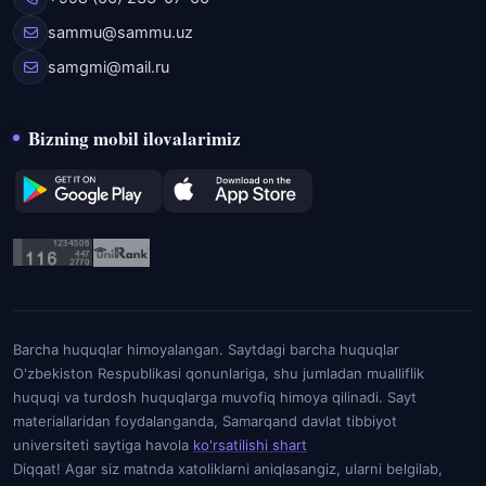
sammu@sammu.uz
samgmi@mail.ru
Bizning mobil ilovalarimiz
Barcha huquqlar himoyalangan. Saytdagi barcha huquqlar
O'zbekiston Respublikasi qonunlariga, shu jumladan mualliflik
huquqi va turdosh huquqlarga muvofiq himoya qilinadi. Sayt
materiallaridan foydalanganda, Samarqand davlat tibbiyot
universiteti saytiga havola
ko'rsatilishi shart
Diqqat! Agar siz matnda xatoliklarni aniqlasangiz, ularni belgilab,