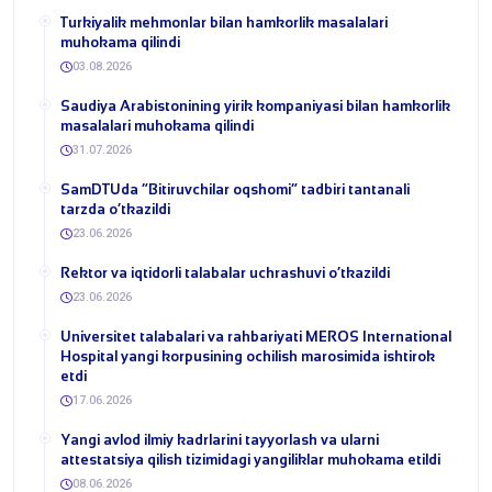
Turkiyalik mehmonlar bilan hamkorlik masalalari
muhokama qilindi
03.08.2026
​Saudiya Arabistonining yirik kompaniyasi bilan hamkorlik
masalalari muhokama qilindi
31.07.2026
​SamDTUda “Bitiruvchilar oqshomi” tadbiri tantanali
tarzda o‘tkazildi
23.06.2026
​Rektor va iqtidorli talabalar uchrashuvi o‘tkazildi
23.06.2026
Universitet talabalari va rahbariyati MEROS International
Hospital yangi korpusining ochilish marosimida ishtirok
etdi
17.06.2026
Yangi avlod ilmiy kadrlarini tayyorlash va ularni
attestatsiya qilish tizimidagi yangiliklar muhokama etildi
08.06.2026