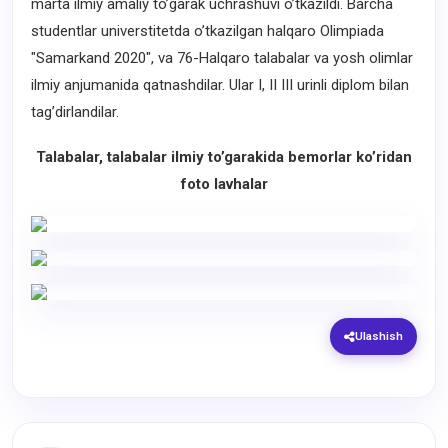
marta ilmiy amaliy to’garak uchrashuvi o’tkazildi. Barcha
studentlar universtitetda o’tkazilgan halqaro Olimpiada
"Samarkand 2020", va 76-Halqaro talabalar va yosh olimlar
ilmiy anjumanida qatnashdilar. Ular I, II III urinli diplom bilan
tag’dirlandilar.
Talabalar, talabalar ilmiy to’garakida bemorlar ko’ridan
foto lavhalar
Ulashish