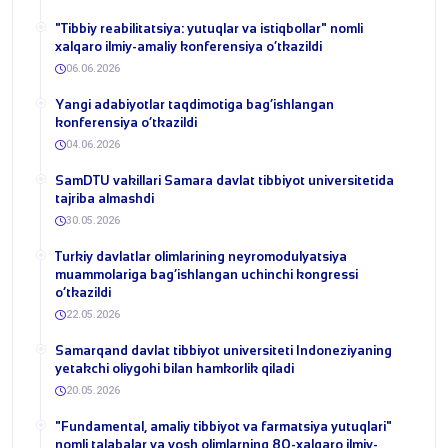
​"Tibbiy reabilitatsiya: yutuqlar va istiqbollar" nomli
xalqaro ilmiy-amaliy konferensiya o‘tkazildi
06.06.2026
​Yangi adabiyotlar taqdimotiga bag‘ishlangan
konferensiya o‘tkazildi
04.06.2026
SamDTU vakillari Samara davlat tibbiyot universitetida
tajriba almashdi
30.05.2026
​Turkiy davlatlar olimlarining neyromodulyatsiya
muammolariga bag‘ishlangan uchinchi kongressi
o‘tkazildi
22.05.2026
Samarqand davlat tibbiyot universiteti Indoneziyaning
yetakchi oliygohi bilan hamkorlik qiladi
20.05.2026
​"Fundamental, amaliy tibbiyot va farmatsiya yutuqlari"
nomli talabalar va yosh olimlarning 80-xalqaro ilmiy-