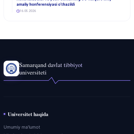
amaliy konferensiyasi o‘tkazildi
16.05.2026
Samarqand davlat tibbiyot
universiteti
Universitet haqida
Umumiy ma'lumot