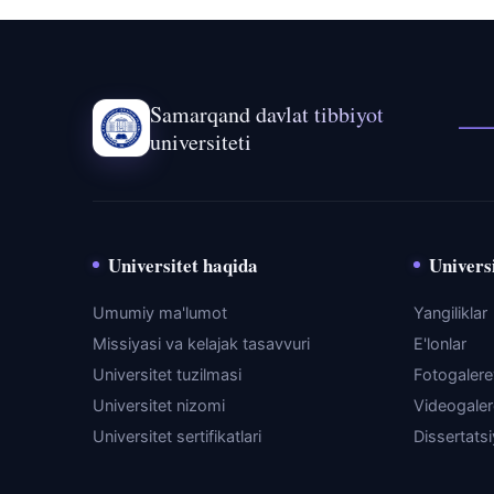
Samarqand davlat tibbiyot
universiteti
Universitet haqida
Universi
Umumiy ma'lumot
Yangiliklar
Missiyasi va kelajak tasavvuri
E'lonlar
Universitet tuzilmasi
Fotogaler
Universitet nizomi
Videogale
Universitet sertifikatlari
Dissertats