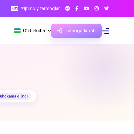
Ijtimoiy tarmoqlar
O'zbekcha
Tizimga kirish
muhokama qilindi