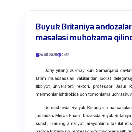
​Buyuk Britaniya andozalar
masalasi muhokama qilind
26.05.2025
2451
Joriy yilning 26-may kuni Samarqand davlat tibb
ta’lim muassasalari vakillaridan iborat delegat
tibbiyot universiteti rektori, professor Jasu
mehmonlar ishtirokida uch tomonlama uchrashuv ta
Uchrashuvda Byuyuk Britaniya muassasalari bil
jumladan, Meros Pharm bazasida Buyuk Britaniya a
surish, ularning amaliyot jarayonlarini tashkil eti
hamda Britaniyalik professor-o‘qituvchilarni jalb q