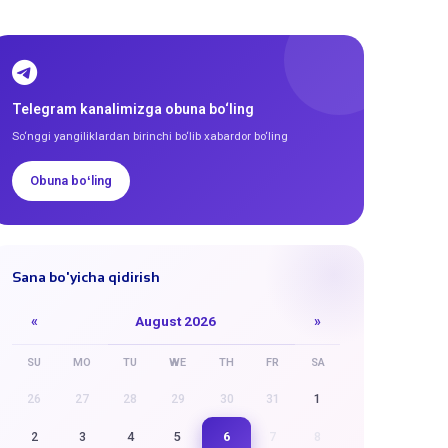
Telegram kanalimizga obuna bo‘ling
So‘nggi yangiliklardan birinchi bo‘lib xabardor bo‘ling
Obuna boʻling
Sana bo'yicha qidirish
«
August 2026
»
SU
MO
TU
WE
TH
FR
SA
26
27
28
29
30
31
1
6
2
3
4
5
7
8