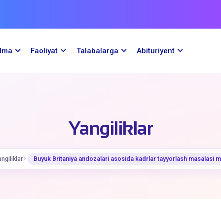
ilma
Faoliyat
Talabalarga
Abituriyent
Yangiliklar
ngiliklar
​Buyuk Britaniya andozalari asosida kadrlar tayyorlash masalasi 