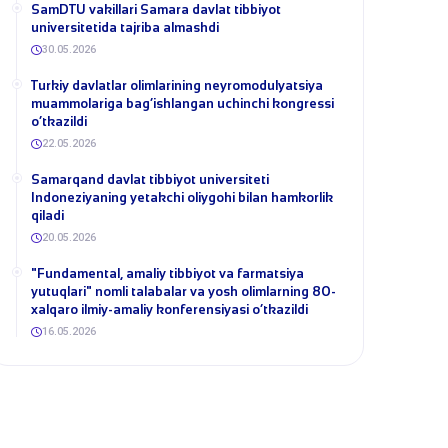
SamDTU vakillari Samara davlat tibbiyot
universitetida tajriba almashdi
30.05.2026
​Turkiy davlatlar olimlarining neyromodulyatsiya
muammolariga bag‘ishlangan uchinchi kongressi
o‘tkazildi
22.05.2026
Samarqand davlat tibbiyot universiteti
Indoneziyaning yetakchi oliygohi bilan hamkorlik
qiladi
20.05.2026
​"Fundamental, amaliy tibbiyot va farmatsiya
yutuqlari" nomli talabalar va yosh olimlarning 80-
xalqaro ilmiy-amaliy konferensiyasi o‘tkazildi
16.05.2026