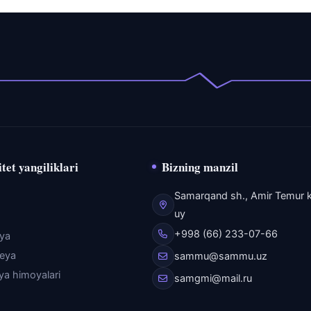
tet yangiliklari
Bizning manzil
Samarqand sh., Amir Temur k
uy
+998 (66) 233-07-66
eya
reya
sammu@sammu.uz
iya himoyalari
samgmi@mail.ru