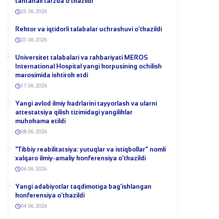
tantanali tarzda o‘tkazildi
23.06.2026
​Rektor va iqtidorli talabalar uchrashuvi o‘tkazildi
23.06.2026
Universitet talabalari va rahbariyati MEROS
International Hospital yangi korpusining ochilish
marosimida ishtirok etdi
17.06.2026
Yangi avlod ilmiy kadrlarini tayyorlash va ularni
attestatsiya qilish tizimidagi yangiliklar
muhokama etildi
08.06.2026
​"Tibbiy reabilitatsiya: yutuqlar va istiqbollar" nomli
xalqaro ilmiy-amaliy konferensiya o‘tkazildi
06.06.2026
​Yangi adabiyotlar taqdimotiga bag‘ishlangan
konferensiya o‘tkazildi
04.06.2026