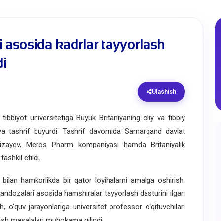
i asosida kadrlar tayyorlash
i
Ulashish
iyot universitetiga Buyuk Britaniyaning oliy va tibbiy
siya tashrif buyurdi. Tashrif davomida Samarqand davlat
r Rizayev, Meros Pharm kompaniyasi hamda Britaniyalik
shkil etildi.
an hamkorlikda bir qator loyihalarni amalga oshirish,
ndozalari asosida hamshiralar tayyorlash dasturini ilgari
sh, o‘quv jarayonlariga universitet professor o‘qituvchilari
ilish masalalari muhokama qilindi.