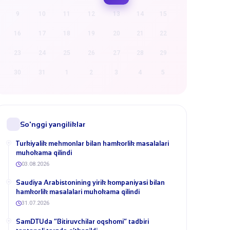
9
10
11
12
13
14
15
16
17
18
19
20
21
22
23
24
25
26
27
28
29
30
31
1
2
3
4
5
So'nggi yangiliklar
Turkiyalik mehmonlar bilan hamkorlik masalalari
muhokama qilindi
03.08.2026
​Saudiya Arabistonining yirik kompaniyasi bilan
hamkorlik masalalari muhokama qilindi
31.07.2026
​SamDTUda “Bitiruvchilar oqshomi” tadbiri