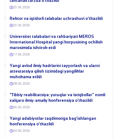
tantanali tarzda o‘tkazildi
23.06.2026
​Rektor va iqtidorli talabalar uchrashuvi o‘tkazildi
23.06.2026
Universitet talabalari va rahbariyati MEROS
International Hospital yangi korpusining ochilish
marosimida ishtirok etdi
17.06.2026
Yangi avlod ilmiy kadrlarini tayyorlash va ularni
attestatsiya qilish tizimidagi yangiliklar
muhokama etildi
08.06.2026
​"Tibbiy reabilitatsiya: yutuqlar va istiqbollar" nomli
xalqaro ilmiy-amaliy konferensiya o‘tkazildi
06.06.2026
​Yangi adabiyotlar taqdimotiga bag‘ishlangan
konferensiya o‘tkazildi
04.06.2026