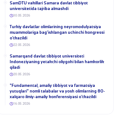
SamDTU vakillari Samara davlat tibbiyot
universitetida tajriba almashdi
30.05.2026
​Turkiy davlatlar olimlarining neyromodulyatsiya
muammolariga bag‘ishlangan uchinchi kongressi
o‘tkazildi
22.05.2026
Samarqand davlat tibbiyot universiteti
Indoneziyaning yetakchi oliygohi bilan hamkorlik
qiladi
20.05.2026
​"Fundamental, amaliy tibbiyot va farmatsiya
yutuqlari" nomli talabalar va yosh olimlarning 80-
xalqaro ilmiy-amaliy konferensiyasi o‘tkazildi
16.05.2026