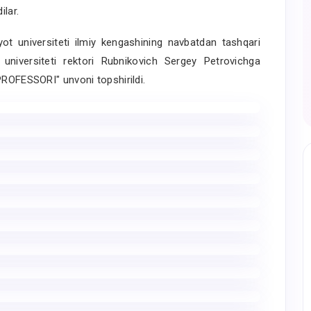
ilar.
yot universiteti ilmiy kengashining navbatdan tashqari
yot universiteti rektori Rubnikovich Sergey Petrovichga
PROFESSORI" unvoni topshirildi.