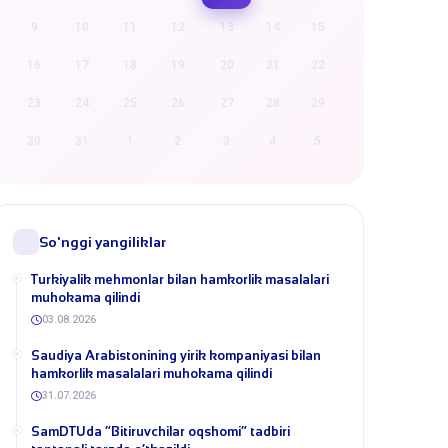
9
10
11
12
13
14
15
16
17
18
19
20
21
22
23
24
25
26
27
28
29
30
31
1
2
3
4
5
So'nggi yangiliklar
Turkiyalik mehmonlar bilan hamkorlik masalalari
muhokama qilindi
03.08.2026
​Saudiya Arabistonining yirik kompaniyasi bilan
hamkorlik masalalari muhokama qilindi
31.07.2026
​SamDTUda “Bitiruvchilar oqshomi” tadbiri