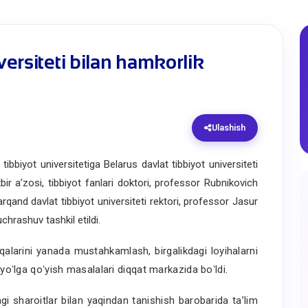
versiteti bilan hamkorlik
Ulashish
iyot universitetiga Belarus davlat tibbiyot universiteti
bir a’zosi, tibbiyot fanlari doktori, professor Rubnikovich
and davlat tibbiyot universiteti rektori, professor Jasur
chrashuv tashkil etildi.
alarini yanada mustahkamlash, birgalikdagi loyihalarni
 yoʻlga qoʻyish masalalari diqqat markazida boʻldi.
haroitlar bilan yaqindan tanishish barobarida taʼlim