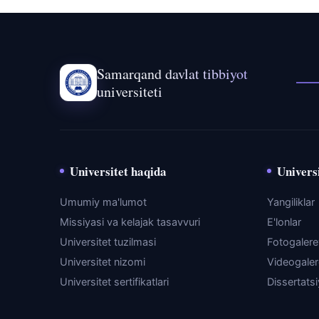
Samarqand davlat tibbiyot
universiteti
Universitet haqida
Universi
Umumiy ma'lumot
Yangiliklar
Missiyasi va kelajak tasavvuri
E'lonlar
Universitet tuzilmasi
Fotogaler
Universitet nizomi
Videogale
Universitet sertifikatlari
Dissertats