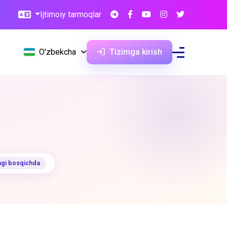
Ijtimoiy tarmoqlar
O'zbekcha
Tizimga kirish
angi bosqichda