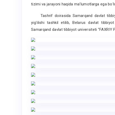
tizimi va jarayoni haqida maʼlumotlarga ega boʻld
T
ashrif doirasida Samarqand davlat tibbi
yigʻilishi tashkil etilib, Belarus davlat tibbi
Samarqand davlat tibbiyot universiteti "FAXRIY 