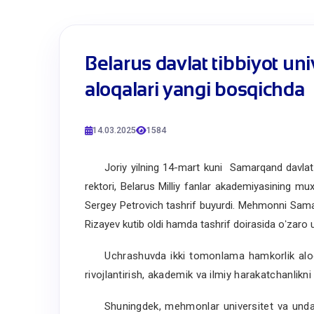
Belarus davlat tibbiyot uni
aloqalari yangi bosqichda
14.03.2025
1584
Joriy yilning 14-mart kuni Samarqand davlat tibb
rektori, Belarus Milliy fanlar akademiyasining mux
Sergey Petrovich tashrif buyurdi. Mehmonni Samarq
Rizayev kutib oldi hamda tashrif doirasida oʻzaro u
U
chrashuvda ikki tomonlama hamkorlik aloq
rivojlantirish, akademik va ilmiy harakatchanlikni
Shuningdek, mehmonlar universitet va undagi s