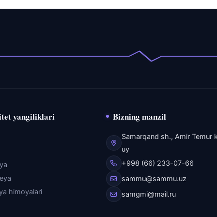
tet yangiliklari
Bizning manzil
Samarqand sh., Amir Temur k
uy
+998 (66) 233-07-66
eya
reya
sammu@sammu.uz
iya himoyalari
samgmi@mail.ru