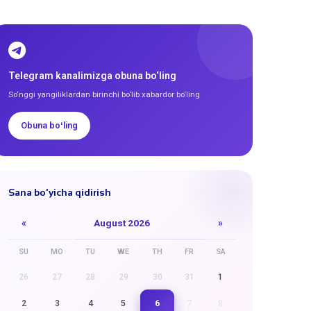
Telegram kanalimizga obuna bo‘ling
So‘nggi yangiliklardan birinchi bo‘lib xabardor bo‘ling
Obuna boʻling
Sana bo'yicha qidirish
«
August 2026
»
SU
MO
TU
WE
TH
FR
SA
26
27
28
29
30
31
1
6
2
3
4
5
7
8