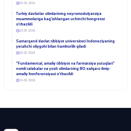
30.05.2026
​Turkiy davlatlar olimlarining neyromodulyatsiya
muammolariga bag‘ishlangan uchinchi kongressi
o‘tkazildi
22.05.2026
Samarqand davlat tibbiyot universiteti Indoneziyaning
yetakchi oliygohi bilan hamkorlik qiladi
20.05.2026
​"Fundamental, amaliy tibbiyot va farmatsiya yutuqlari"
nomli talabalar va yosh olimlarning 80-xalqaro ilmiy-
amaliy konferensiyasi o‘tkazildi
16.05.2026