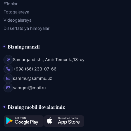
E'lonlar
Fotogalereya
Videogalereya
Dissertatsiya himoyalari
Bizning manzil
Samarqand sh., Amir Temur k.,18-uy
+998 (66) 233-07-66
sammu@sammu.uz
samgmi@mail.ru
Bizning mobil ilovalarimiz