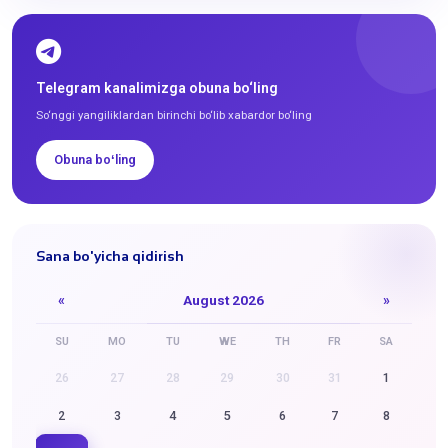
Telegram kanalimizga obuna bo‘ling
So‘nggi yangiliklardan birinchi bo‘lib xabardor bo‘ling
Obuna boʻling
Sana bo'yicha qidirish
«
August 2026
»
SU
MO
TU
WE
TH
FR
SA
26
27
28
29
30
31
1
2
3
4
5
6
7
8