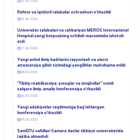
23.06.2026
​Rektor va iqtidorli talabalar uchrashuvi o‘tkazildi
23.06.2026
Universitet talabalari va rahbariyati MEROS International
Hospital yangi korpusining ochilish marosimida ishtirok
etdi
17.06.2026
Yangi avlod ilmiy kadrlarini tayyorlash va ularni
attestatsiya qilish tizimidagi yangiliklar muhokama etildi
08.06.2026
​"Tibbiy reabilitatsiya: yutuqlar va istiqbollar" nomli
xalqaro ilmiy-amaliy konferensiya o‘tkazildi
06.06.2026
​Yangi adabiyotlar taqdimotiga bag‘ishlangan
konferensiya o‘tkazildi
04.06.2026
SamDTU vakillari Samara davlat tibbiyot universitetida
tajriba almashdi