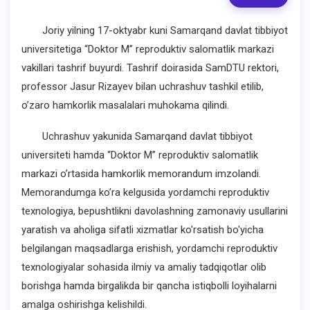
Joriy yilning 17-oktyabr kuni Samarqand davlat tibbiyot
universitetiga “Doktor M” reproduktiv salomatlik markazi
vakillari tashrif buyurdi. Tashrif doirasida SamDTU rektori,
professor Jasur Rizayev bilan uchrashuv tashkil etilib,
o’zaro hamkorlik masalalari muhokama qilindi.
Uchrashuv yakunida Samarqand davlat tibbiyot
universiteti hamda “Doktor M” reproduktiv salomatlik
markazi o’rtasida hamkorlik memorandum imzolandi.
Memorandumga ko’ra kelgusida yordamchi reproduktiv
texnologiya, bepushtlikni davolashning zamonaviy usullarini
yaratish va aholiga sifatli xizmatlar ko'rsatish bo'yicha
belgilangan maqsadlarga erishish, yordamchi reproduktiv
texnologiyalar sohasida ilmiy va amaliy tadqiqotlar olib
borishga hamda birgalikda bir qancha istiqbolli loyihalarni
amalga oshirishga kelishildi.