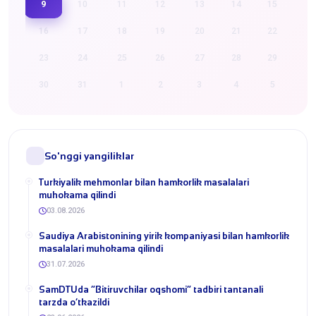
9
10
11
12
13
14
15
16
17
18
19
20
21
22
23
24
25
26
27
28
29
30
31
1
2
3
4
5
So'nggi yangiliklar
Turkiyalik mehmonlar bilan hamkorlik masalalari
muhokama qilindi
03.08.2026
​Saudiya Arabistonining yirik kompaniyasi bilan hamkorlik
masalalari muhokama qilindi
31.07.2026
​SamDTUda “Bitiruvchilar oqshomi” tadbiri tantanali
tarzda o‘tkazildi