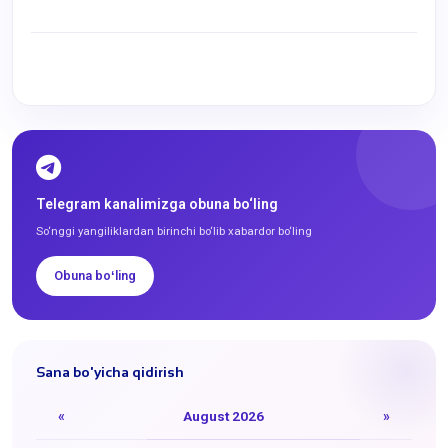
Telegram kanalimizga obuna bo‘ling
So‘nggi yangiliklardan birinchi bo‘lib xabardor bo‘ling
Obuna boʻling
Sana bo'yicha qidirish
«
August 2026
»