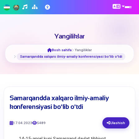
Yangiliklar
Bosh sahifa
Yangiliklar
Samarqandda xalqaro ilmiy-amaliy konferensiyasi boʻlib oʻtdi
Samarqandda xalqaro ilmiy-amaliy
konferensiyasi boʻlib oʻtdi
17.04.2023
5489
Ulashish
14-15-aprel kuni Samarqand davlat tibbiyot