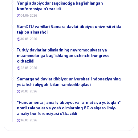
​Yangi adabiyotlar taqdimotiga bag‘ishlangan
konferensiya o‘tkazildi
04.06.2026
SamDTU vakillari Samara davlat tibbiyot universitetida
tajriba almashdi
30.05.2026
​Turkiy davlatlar olimlarining neyromodulyatsiya
muammolariga bag‘ishlangan uchinchi kongressi
o‘tkazildi
22.05.2026
Samarqand davlat tibbiyot universiteti Indoneziyaning
yetakchi oliygohi bilan hamkorlik qiladi
20.05.2026
​"Fundamental, amaliy tibbiyot va farmatsiya yutuqlari"
nomli talabalar va yosh olimlarning 80-xalqaro ilmiy-
amaliy konferensiyasi o‘tkazildi
16.05.2026