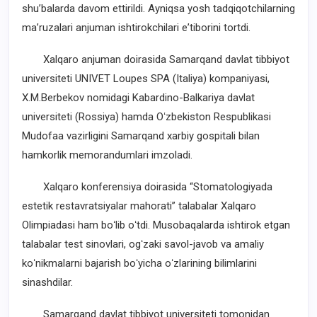
shuʼbalarda davom ettirildi. Ayniqsa yosh tadqiqotchilarning
maʼruzalari anjuman ishtirokchilari eʼtiborini tortdi.
Xalqaro anjuman doirasida Samarqand davlat tibbiyot
universiteti UNIVET Loupes SPA (Italiya) kompaniyasi,
X.M.Berbekov nomidagi Kabardino-Balkariya davlat
universiteti (Rossiya) hamda Oʻzbekiston Respublikasi
Mudofaa vazirligini Samarqand xarbiy gospitali bilan
hamkorlik memorandumlari imzoladi.
Xalqaro konferensiya doirasida “Stomatologiyada
estetik restavratsiyalar mahorati” talabalar Xalqaro
Olimpiadasi ham boʻlib oʻtdi. Musobaqalarda ishtirok etgan
talabalar test sinovlari, ogʻzaki savol-javob va amaliy
koʻnikmalarni bajarish boʻyicha oʻzlarining bilimlarini
sinashdilar.
Samarqand davlat tibbiyot universiteti tomonidan