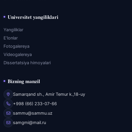
Universitet yangiliklari
Yangiliklar
E'lonlar
Fotogalereya
Videogalereya
Dissertatsiya himoyalari
Bizning manzil
Samarqand sh., Amir Temur k.,18-uy
+998 (66) 233-07-66
sammu@sammu.uz
samgmi@mail.ru