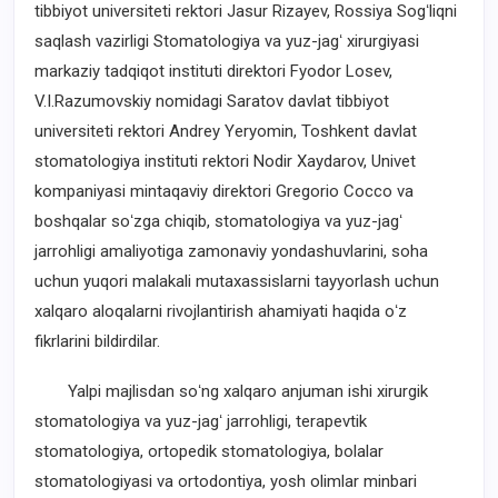
tibbiyot universiteti rektori Jasur Rizayev, Rossiya Sogʻliqni
saqlash vazirligi Stomatologiya va yuz-jagʻ xirurgiyasi
markaziy tadqiqot instituti direktori Fyodor Losev,
V.I.Razumovskiy nomidagi Saratov davlat tibbiyot
universiteti rektori Andrey Yeryomin, Toshkent davlat
stomatologiya instituti rektori Nodir Xaydarov, Univet
kompaniyasi mintaqaviy direktori Gregorio Cocco va
boshqalar soʻzga chiqib, stomatologiya va yuz-jagʻ
jarrohligi amaliyotiga zamonaviy yondashuvlarini, soha
uchun yuqori malakali mutaxassislarni tayyorlash uchun
xalqaro aloqalarni rivojlantirish ahamiyati haqida oʻz
fikrlarini bildirdilar.
Yalpi majlisdan soʻng xalqaro anjuman ishi xirurgik
stomatologiya va yuz-jagʻ jarrohligi, terapevtik
stomatologiya, ortopedik stomatologiya, bolalar
stomatologiyasi va ortodontiya, yosh olimlar minbari