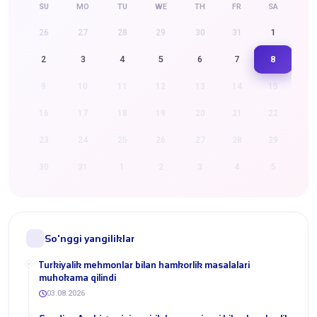
SU
MO
TU
WE
TH
FR
SA
26
27
28
29
30
31
1
8
2
3
4
5
6
7
9
10
11
12
13
14
15
16
17
18
19
20
21
22
23
24
25
26
27
28
29
30
31
1
2
3
4
5
So'nggi yangiliklar
Turkiyalik mehmonlar bilan hamkorlik masalalari
muhokama qilindi
03.08.2026