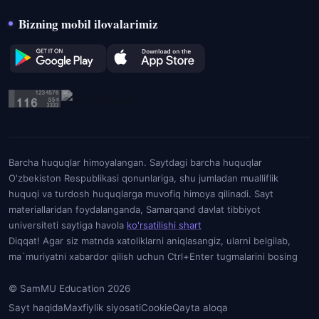
Bizning mobil ilovalarimiz
Barcha huquqlar himoyalangan. Saytdagi barcha huquqlar
O'zbekiston Respublikasi qonunlariga, shu jumladan mualliflik
huquqi va turdosh huquqlarga muvofiq himoya qilinadi. Sayt
materiallaridan foydalanganda, Samarqand davlat tibbiyot
universiteti saytiga havola
ko'rsatilishi shart
Diqqat! Agar siz matnda xatoliklarni aniqlasangiz, ularni belgilab,
ma`muriyatni xabardor qilish uchun Ctrl+Enter tugmalarini bosing
© SamMU Education 2026
Sayt haqida
Maxfiylik siyosati
Cookie
Qayta aloqa