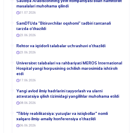
​Saudiya Arabistonining yirik kompaniyasi bilan hamkorlik
masalalari muhokama qilindi
31.07.2026
​SamDTUda “Bitiruvchilar oqshomi” tadbiri tantanali
tarzda o‘tkazildi
23.06.2026
​Rektor va iqtidorli talabalar uchrashuvi o‘tkazildi
23.06.2026
Universitet talabalari va rahbariyati MEROS International
Hospital yangi korpusining ochilish marosimida ishtirok
etdi
17.06.2026
Yangi avlod ilmiy kadrlarini tayyorlash va ularni
attestatsiya qilish tizimidagi yangiliklar muhokama etildi
08.06.2026
​"Tibbiy reabilitatsiya: yutuqlar va istiqbollar" nomli
xalqaro ilmiy-amaliy konferensiya o‘tkazildi
06.06.2026