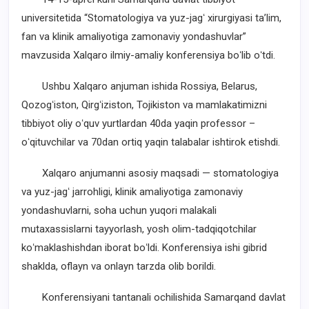
universitetida “Stomatologiya va yuz-jagʻ xirurgiyasi taʼlim,
fan va klinik amaliyotiga zamonaviy yondashuvlar”
mavzusida Xalqaro ilmiy-amaliy konferensiya boʻlib oʻtdi.
Ushbu Xalqaro anjuman ishida Rossiya, Belarus,
Qozogʻiston, Qirgʻiziston, Tojikiston va mamlakatimizni
tibbiyot oliy oʻquv yurtlardan 40da yaqin professor –
oʻqituvchilar va 70dan ortiq yaqin talabalar ishtirok etishdi.
Xalqaro anjumanni asosiy maqsadi — stomatologiya
va yuz-jagʻ jarrohligi, klinik amaliyotiga zamonaviy
yondashuvlarni, soha uchun yuqori malakali
mutaxassislarni tayyorlash, yosh olim-tadqiqotchilar
koʻmaklashishdan iborat boʻldi. Konferensiya ishi gibrid
shaklda, oflayn va onlayn tarzda olib borildi.
Konferensiyani tantanali ochilishida Samarqand davlat