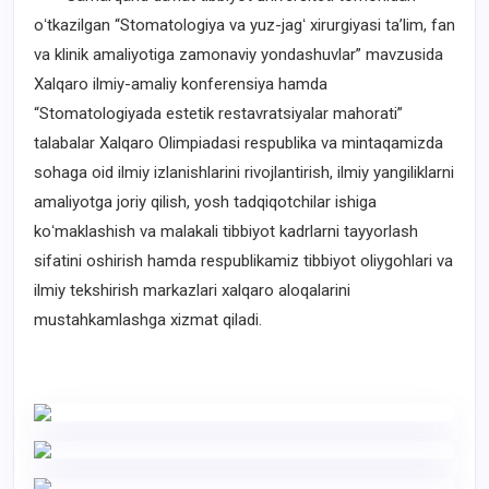
oʻtkazilgan “Stomatologiya va yuz-jagʻ xirurgiyasi taʼlim, fan
va klinik amaliyotiga zamonaviy yondashuvlar” mavzusida
Xalqaro ilmiy-amaliy konferensiya hamda
“Stomatologiyada estetik restavratsiyalar mahorati”
talabalar Xalqaro Olimpiadasi respublika va mintaqamizda
sohaga oid ilmiy izlanishlarini rivojlantirish, ilmiy yangiliklarni
amaliyotga joriy qilish, yosh tadqiqotchilar ishiga
koʻmaklashish va malakali tibbiyot kadrlarni tayyorlash
sifatini oshirish hamda respublikamiz tibbiyot oliygohlari va
ilmiy tekshirish markazlari xalqaro aloqalarini
mustahkamlashga xizmat qiladi.