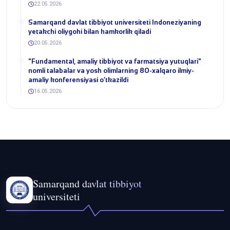
22.05.2026
Samarqand davlat tibbiyot universiteti Indoneziyaning
yetakchi oliygohi bilan hamkorlik qiladi
20.05.2026
​"Fundamental, amaliy tibbiyot va farmatsiya yutuqlari"
nomli talabalar va yosh olimlarning 80-xalqaro ilmiy-
amaliy konferensiyasi o‘tkazildi
16.05.2026
Samarqand davlat tibbiyot
universiteti