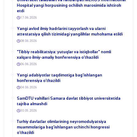
Hospital yangi korpusining ochilish marosimida ishtirok
etdi
17.06.2026
Yangi avlod ilmiy kadrlarini tayyorlash va ularni
attestatsiya qilish tizimidagi yangiliklar muhokama etildi
08.06.2026
​"Tibbiy reabilitatsiya: yutuqlar va istiqbollar" nomli
xalqaro ilmiy-amaliy konferensiya o‘tkazildi
06.06.2026
​Yangi adabiyotlar taqdimotiga bag‘ishlangan
konferensiya o‘tkazildi
04.06.2026
SamDTU vakillari Samara davlat tibbiyot universitetida
tajriba almashdi
30.05.2026
​Turkiy davlatlar olimlarining neyromodulyatsiya
muammolariga bag‘ishlangan uchinchi kongressi
o‘tkazildi