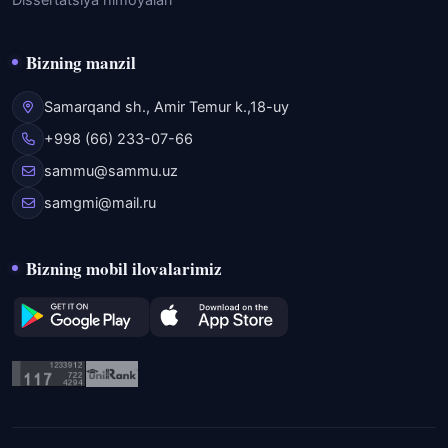
Dissertatsiya himoyalari
Bizning manzil
Samarqand sh., Amir Temur k.,18-uy
+998 (66) 233-07-66
sammu@sammu.uz
samgmi@mail.ru
Bizning mobil ilovalarimiz