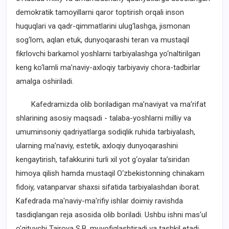
demokratik tamoyillarni qaror toptirish orqali inson
huquqlari va qadr-qimmatlarini ulug‘lashga, jismonan
sog‘lom, aqlan etuk, dunyoqarashi teran va mustaqil
fikrlovchi barkamol yoshlarni tarbiyalashga yo‘naltirilgan
keng ko‘lamli ma’naviy-axloqiy tarbiyaviy chora-tadbirlar
amalga oshiriladi.
Kafedramizda olib boriladigan ma’naviyat va ma’rifat
shlarining asosiy maqsadi - talaba-yoshlarni milliy va
umuminsoniy qadriyatlarga sodiqlik ruhida tarbiyalash,
ularning ma’naviy, estetik, axloqiy dunyoqarashini
kengaytirish, tafakkurini turli xil yot g‘oyalar ta’siridan
himoya qilish hamda mustaqil O‘zbekistonning chinakam
fidoiy, vatanparvar shaxsi sifatida tarbiyalashdan iborat.
Kafedrada ma'naviy-ma'rifiy ishlar doimiy ravishda
tasdiqlangan reja asosida olib boriladi. Ushbu ishni mas'ul
o'qituvchi Tairova S.B. muvofiqlashtiradi va tashkil etadi.