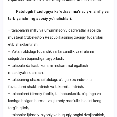
Patologik fiziologiya kafedrasi ma’naviy-ma’rifiy va
tarbiya ishning asosiy yo‘nalishlari:
– talabalarni milliy va umuminsoniy qadriyatlar asosida,
mustaqil O‘zbekiston Respublikasining xaqiqiy fuqarolari
etib shakllantirish;
– Vatan oldidagi fuqarolik va farzandlik vazifalarini
sidqidildan bajarishga tayyorlash;
– talabalarda kasb xunarni mukammal egallash
mas’uliyatni oshirish;
– talabaning shaxs sifatidagi, o‘ziga xos individual
fazilatlarni shakllantirish va takomillashtirish;
– talabalarni ijtimoiy faollik, tashabuskorlik, o‘qishga va
kasbga bo‘lgan hurmat va ijtimoiy mas’ullik hissini keng
targ‘ib qilish;
– talabalar ijtimoiy-siyosiy va huquqiy ongini rivojlantirish,