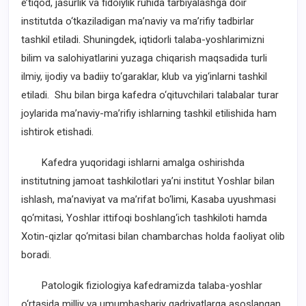
e’tiqod, jasurlik va fidoiylik ruhida tarbiyalashga doir
institutda o‘tkaziladigan ma’naviy va ma’rifiy tadbirlar
tashkil etiladi. Shuningdek, iqtidorli talaba-yoshlarimizni
bilim va salohiyatlarini yuzaga chiqarish maqsadida turli
ilmiy, ijodiy va badiiy to‘garaklar, klub va yig‘inlarni tashkil
etiladi. Shu bilan birga kafedra o‘qituvchilari talabalar turar
joylarida ma’naviy-ma’rifiy ishlarning tashkil etilishida ham
ishtirok etishadi.
Kafedra yuqoridagi ishlarni amalga oshirishda
institutning jamoat tashkilotlari ya’ni institut Yoshlar bilan
ishlash, ma’naviyat va ma’rifat bo‘limi, Kasaba uyushmasi
qo‘mitasi, Yoshlar ittifoqi boshlang‘ich tashkiloti hamda
Xotin-qizlar qo‘mitasi bilan chambarchas holda faoliyat olib
boradi.
Patologik fiziologiya kafedramizda talaba-yoshlar
o‘rtasida milliy va umumbashariy qadriyatlarga asoslangan