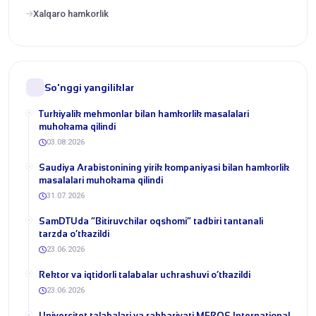
Xalqaro hamkorlik
So'nggi yangiliklar
Turkiyalik mehmonlar bilan hamkorlik masalalari
muhokama qilindi
03.08.2026
​Saudiya Arabistonining yirik kompaniyasi bilan hamkorlik
masalalari muhokama qilindi
31.07.2026
​SamDTUda “Bitiruvchilar oqshomi” tadbiri tantanali
tarzda o‘tkazildi
23.06.2026
​Rektor va iqtidorli talabalar uchrashuvi o‘tkazildi
23.06.2026
Universitet talabalari va rahbariyati MEROS International