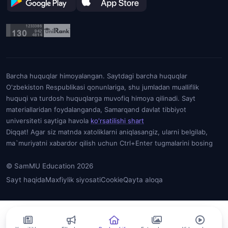
Barcha huquqlar himoyalangan. Saytdagi barcha huquqlar
O'zbekiston Respublikasi qonunlariga, shu jumladan mualliflik
huquqi va turdosh huquqlarga muvofiq himoya qilinadi. Sayt
materiallaridan foydalanganda, Samarqand davlat tibbiyot
universiteti saytiga havola
ko'rsatilishi shart
Diqqat! Agar siz matnda xatoliklarni aniqlasangiz, ularni belgilab,
ma`muriyatni xabardor qilish uchun Ctrl+Enter tugmalarini bosing
© SamMU Education 2026
Sayt haqida
Maxfiylik siyosati
Cookie
Qayta aloqa