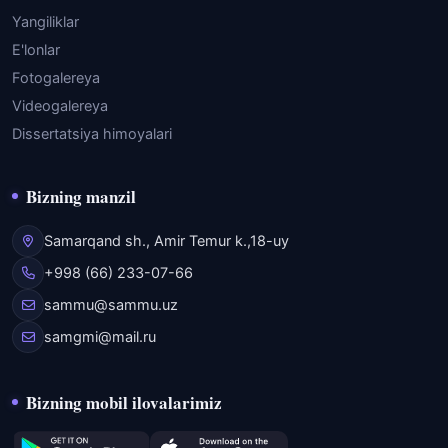
Yangiliklar
E'lonlar
Fotogalereya
Videogalereya
Dissertatsiya himoyalari
Bizning manzil
Samarqand sh., Amir Temur k.,18-uy
+998 (66) 233-07-66
sammu@sammu.uz
samgmi@mail.ru
Bizning mobil ilovalarimiz