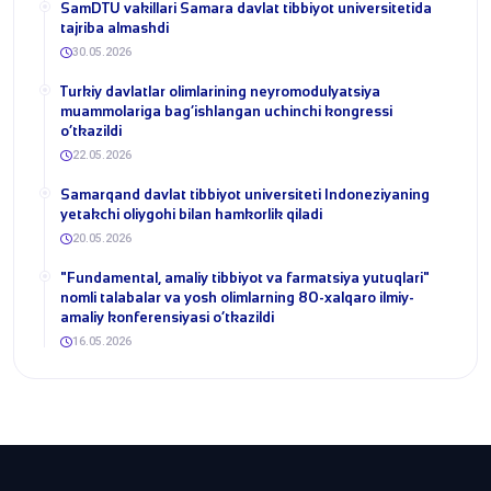
SamDTU vakillari Samara davlat tibbiyot universitetida
tajriba almashdi
30.05.2026
​Turkiy davlatlar olimlarining neyromodulyatsiya
muammolariga bag‘ishlangan uchinchi kongressi
o‘tkazildi
22.05.2026
Samarqand davlat tibbiyot universiteti Indoneziyaning
yetakchi oliygohi bilan hamkorlik qiladi
20.05.2026
​"Fundamental, amaliy tibbiyot va farmatsiya yutuqlari"
nomli talabalar va yosh olimlarning 80-xalqaro ilmiy-
amaliy konferensiyasi o‘tkazildi
16.05.2026