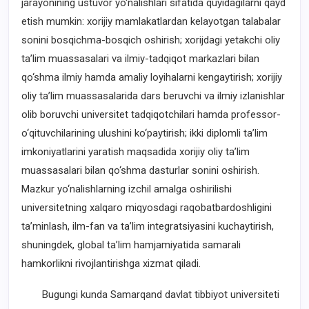
jarayonining ustuvor yo‘nalishlari sifatida quyidagilarni qayd
etish mumkin: xorijiy mamlakatlardan kelayotgan talabalar
sonini bosqichma-bosqich oshirish; xorijdagi yetakchi oliy
ta’lim muassasalari va ilmiy-tadqiqot markazlari bilan
qo‘shma ilmiy hamda amaliy loyihalarni kengaytirish; xorijiy
oliy ta’lim muassasalarida dars beruvchi va ilmiy izlanishlar
olib boruvchi universitet tadqiqotchilari hamda professor-
o‘qituvchilarining ulushini ko‘paytirish; ikki diplomli ta’lim
imkoniyatlarini yaratish maqsadida xorijiy oliy ta’lim
muassasalari bilan qo‘shma dasturlar sonini oshirish.
Mazkur yo‘nalishlarning izchil amalga oshirilishi
universitetning xalqaro miqyosdagi raqobatbardoshligini
ta’minlash, ilm-fan va ta’lim integratsiyasini kuchaytirish,
shuningdek, global ta’lim hamjamiyatida samarali
hamkorlikni rivojlantirishga xizmat qiladi.
Bugungi kunda Samarqand davlat tibbiyot universiteti