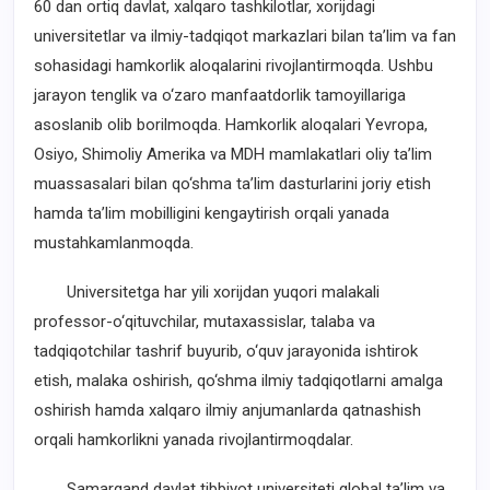
60 dan ortiq davlat, xalqaro tashkilotlar, xorijdagi
universitetlar va ilmiy-tadqiqot markazlari bilan ta’lim va fan
sohasidagi hamkorlik aloqalarini rivojlantirmoqda. Ushbu
jarayon tenglik va o‘zaro manfaatdorlik tamoyillariga
asoslanib olib borilmoqda. Hamkorlik aloqalari Yevropa,
Osiyo, Shimoliy Amerika va MDH mamlakatlari oliy ta’lim
muassasalari bilan qo‘shma ta’lim dasturlarini joriy etish
hamda ta’lim mobilligini kengaytirish orqali yanada
mustahkamlanmoqda.
Universitetga har yili xorijdan yuqori malakali
professor-o‘qituvchilar, mutaxassislar, talaba va
tadqiqotchilar tashrif buyurib, o‘quv jarayonida ishtirok
etish, malaka oshirish, qo‘shma ilmiy tadqiqotlarni amalga
oshirish hamda xalqaro ilmiy anjumanlarda qatnashish
orqali hamkorlikni yanada rivojlantirmoqdalar.
Samarqand davlat tibbiyot universiteti global ta’lim va