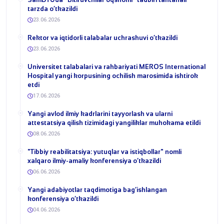
tarzda o‘tkazildi
23.06.2026
​Rektor va iqtidorli talabalar uchrashuvi o‘tkazildi
23.06.2026
Universitet talabalari va rahbariyati MEROS International
Hospital yangi korpusining ochilish marosimida ishtirok
etdi
17.06.2026
Yangi avlod ilmiy kadrlarini tayyorlash va ularni
attestatsiya qilish tizimidagi yangiliklar muhokama etildi
08.06.2026
​"Tibbiy reabilitatsiya: yutuqlar va istiqbollar" nomli
xalqaro ilmiy-amaliy konferensiya o‘tkazildi
06.06.2026
​Yangi adabiyotlar taqdimotiga bag‘ishlangan
konferensiya o‘tkazildi
04.06.2026