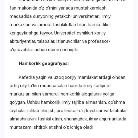
fan makonida o‘z o‘rnini yanada mustahkamlash
maqsadida dunyoning yetakchi universitetlari, ilmiy
markazlari va jamoat tashkilotlari bilan hamkorlikni
kengaytirishga tayyor. Universitet eshiklari xorijiy
abituriyentlar, talabalar, izlanuvchilar va professor-
o‘qituvchilar uchun doimo ochiqdir.
Hamkorlik geografiyasi
Kafedra yaqin va uzoq xorijiy mamlakatlardagi o‘ndan
ortiq oliy ta’lim muassasalari hamda ilmiy-tadqiqot
markazlari bilan samarali hamkorlik aloqalarini yo‘lga
qo‘ygan. Ushbu hamkorlik ilmiy tajriba almashish, qo‘shma
loyihalar ishlab chiqish, professor-o‘qituvchilar va talabalar
almashinuvini tashkil etish, shuningdek, ilmiy anjumanlarda
muntazam ishtirok etishni o‘z ichiga oladi.