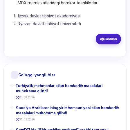
MDX mamlakatlaridagi hamkor tashkilotlar:
Ijevsk davlat tibbiyot akademiyasi
Ryazan davlat tibbiyot universiteti
Ulashish
So'nggi yangiliklar
Turkiyalik mehmonlar bilan hamkorlik masalalari
muhokama qilindi
03.08.2026
​Saudiya Arabistonining yirik kompaniyasi bilan hamkorlik
masalalari muhokama qilindi
31.07.2026
​SamDTUda “Bitiruvchilar oqshomi” tadbiri tantanali