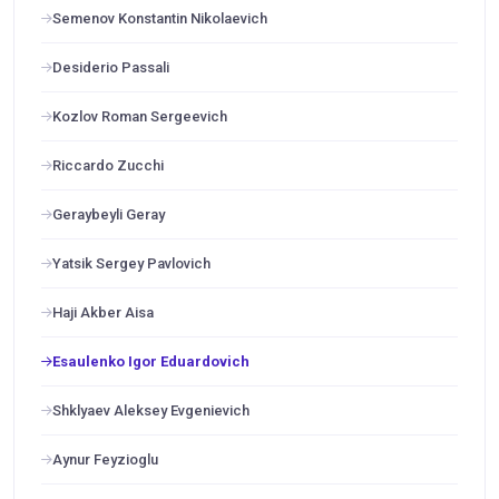
Semenov Konstantin Nikolaevich
Desiderio Passali
Kozlov Roman Sergeevich
Riccardo Zucchi
Geraybeyli Geray
Yatsik Sergey Pavlovich
Haji Akber Aisa
Esaulenko Igor Eduardovich
Shklyaev Aleksey Evgenievich
Aynur Feyzioglu