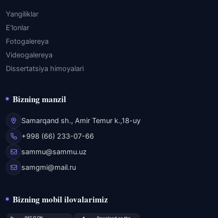
Yangiliklar
E'lonlar
Fotogalereya
Videogalereya
Dissertatsiya himoyalari
Bizning manzil
Samarqand sh., Amir Temur k.,18-uy
+998 (66) 233-07-66
sammu@sammu.uz
samgmi@mail.ru
Bizning mobil ilovalarimiz