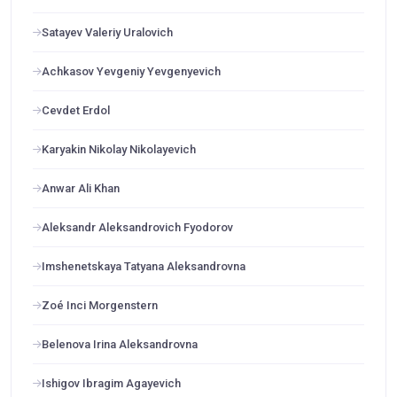
Satayev Valeriy Uralovich
Achkasov Yevgeniy Yevgenyevich
Cevdet Erdol
Karyakin Nikolay Nikolayevich
Anwar Ali Khan
Aleksandr Aleksandrovich Fyodorov
Imshenetskaya Tatyana Aleksandrovna
Zoé Inci Morgenstern
Belenova Irina Aleksandrovna
Ishigov Ibragim Agayevich