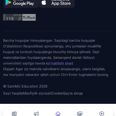
Barcha huquqlar himoyalangan. Saytdagi barcha huquqlar
O'zbekiston Respublikasi qonunlariga, shu jumladan mualliflik
huquqi va turdosh huquqlarga muvofiq himoya qilinadi. Sayt
materiallaridan foydalanganda, Samarqand davlat tibbiyot
universiteti saytiga havola
ko'rsatilishi shart
Diqqat! Agar siz matnda xatoliklarni aniqlasangiz, ularni belgilab,
ma`muriyatni xabardor qilish uchun Ctrl+Enter tugmalarini bosing
© SamMU Education 2026
Sayt haqida
Maxfiylik siyosati
Cookie
Qayta aloqa