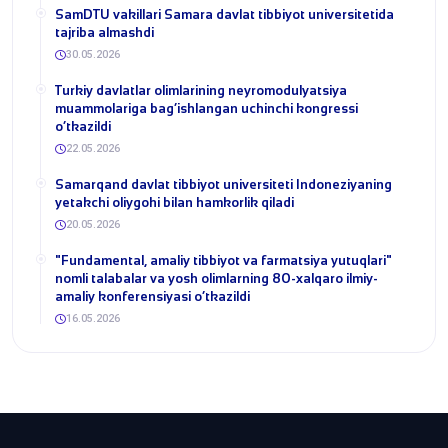
SamDTU vakillari Samara davlat tibbiyot universitetida
tajriba almashdi
30.05.2026
​Turkiy davlatlar olimlarining neyromodulyatsiya
muammolariga bag‘ishlangan uchinchi kongressi
o‘tkazildi
22.05.2026
Samarqand davlat tibbiyot universiteti Indoneziyaning
yetakchi oliygohi bilan hamkorlik qiladi
20.05.2026
​"Fundamental, amaliy tibbiyot va farmatsiya yutuqlari"
nomli talabalar va yosh olimlarning 80-xalqaro ilmiy-
amaliy konferensiyasi o‘tkazildi
16.05.2026