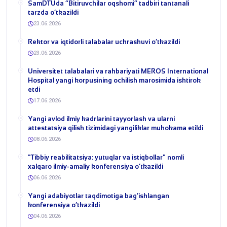
​SamDTUda “Bitiruvchilar oqshomi” tadbiri tantanali
tarzda o‘tkazildi
23.06.2026
​Rektor va iqtidorli talabalar uchrashuvi o‘tkazildi
23.06.2026
Universitet talabalari va rahbariyati MEROS International
Hospital yangi korpusining ochilish marosimida ishtirok
etdi
17.06.2026
Yangi avlod ilmiy kadrlarini tayyorlash va ularni
attestatsiya qilish tizimidagi yangiliklar muhokama etildi
08.06.2026
​"Tibbiy reabilitatsiya: yutuqlar va istiqbollar" nomli
xalqaro ilmiy-amaliy konferensiya o‘tkazildi
06.06.2026
​Yangi adabiyotlar taqdimotiga bag‘ishlangan
konferensiya o‘tkazildi
04.06.2026