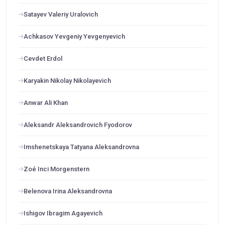
Satayev Valeriy Uralovich
Achkasov Yevgeniy Yevgenyevich
Cevdet Erdol
Karyakin Nikolay Nikolayevich
Anwar Ali Khan
Aleksandr Aleksandrovich Fyodorov
Imshenetskaya Tatyana Aleksandrovna
Zoé Inci Morgenstern
Belenova Irina Aleksandrovna
Ishigov Ibragim Agayevich