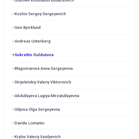
Sobolev Konstantin Eduardovich
Kozlov Sergey Sergeyevich
Geir Bjorklund
Andreas Unterberg
Sukrettin Guldutuna
Blagonravova Anna Sergeyevna
Strijeletskiy Valeriy Viktorovich
Abdullayeva Lagiya Mirzatullayevna
Gilyova Olga Sergeyevna
Davide Lomanto
Krylov Valeriy Vasilyevich