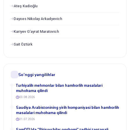
Ateş Kadioğlu
Dayxes Nikolay Arkadyevich
Kariyev G‘ayrat Maratovich
Sait Öztürk
So'nggi yangiliklar
Turkiyalik mehmonlar bilan hamkorlik masalalari
muhokama qilindi
03.08.2026
​Saudiya Arabistonining yirik kompaniyasi bilan hamkorlik
masalalari muhokama qilindi
31.07.2026
​SamDTUda “Bitiruvchilar oqshomi” tadbiri tantanali