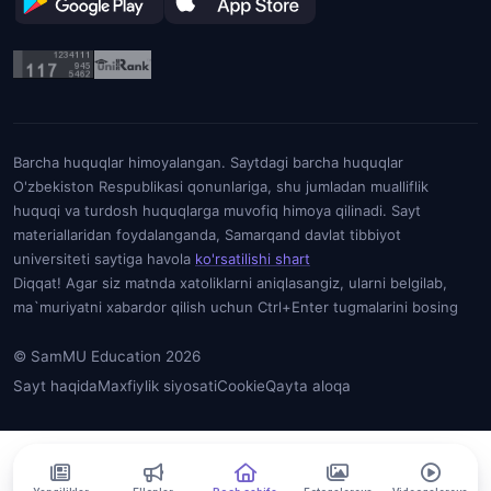
Barcha huquqlar himoyalangan. Saytdagi barcha huquqlar
O'zbekiston Respublikasi qonunlariga, shu jumladan mualliflik
huquqi va turdosh huquqlarga muvofiq himoya qilinadi. Sayt
materiallaridan foydalanganda, Samarqand davlat tibbiyot
universiteti saytiga havola
ko'rsatilishi shart
Diqqat! Agar siz matnda xatoliklarni aniqlasangiz, ularni belgilab,
ma`muriyatni xabardor qilish uchun Ctrl+Enter tugmalarini bosing
© SamMU Education 2026
Sayt haqida
Maxfiylik siyosati
Cookie
Qayta aloqa