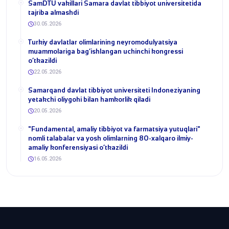
SamDTU vakillari Samara davlat tibbiyot universitetida
tajriba almashdi
30.05.2026
​Turkiy davlatlar olimlarining neyromodulyatsiya
muammolariga bag‘ishlangan uchinchi kongressi
o‘tkazildi
22.05.2026
Samarqand davlat tibbiyot universiteti Indoneziyaning
yetakchi oliygohi bilan hamkorlik qiladi
20.05.2026
​"Fundamental, amaliy tibbiyot va farmatsiya yutuqlari"
nomli talabalar va yosh olimlarning 80-xalqaro ilmiy-
amaliy konferensiyasi o‘tkazildi
16.05.2026