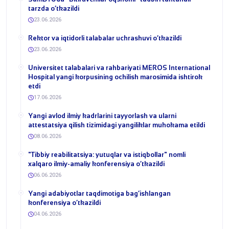
tarzda o‘tkazildi
23.06.2026
​Rektor va iqtidorli talabalar uchrashuvi o‘tkazildi
23.06.2026
Universitet talabalari va rahbariyati MEROS International
Hospital yangi korpusining ochilish marosimida ishtirok
etdi
17.06.2026
Yangi avlod ilmiy kadrlarini tayyorlash va ularni
attestatsiya qilish tizimidagi yangiliklar muhokama etildi
08.06.2026
​"Tibbiy reabilitatsiya: yutuqlar va istiqbollar" nomli
xalqaro ilmiy-amaliy konferensiya o‘tkazildi
06.06.2026
​Yangi adabiyotlar taqdimotiga bag‘ishlangan
konferensiya o‘tkazildi
04.06.2026