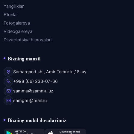
Yangiliklar
E'lonlar
Fotogalereya
Videogalereya
Dissertatsiya himoyalari
Bizning manzil
Samarqand sh., Amir Temur k.,18-uy
+998 (66) 233-07-66
sammu@sammu.uz
samgmi@mail.ru
Bizning mobil ilovalarimiz