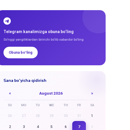
Telegram kanalimizga obuna bo‘ling
So‘nggi yangiliklardan birinchi bo‘lib xabardor bo‘ling
Obuna boʻling
Sana bo'yicha qidirish
«
August 2026
»
SU
MO
TU
WE
TH
FR
SA
26
27
28
29
30
31
1
7
2
3
4
5
6
8