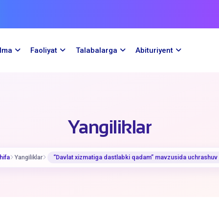
ilma
Faoliyat
Talabalarga
Abituriyent
Yangiliklar
hifa
Yangiliklar
​“Davlat xizmatiga dastlabki qadam” mavzusida uchrashuv o