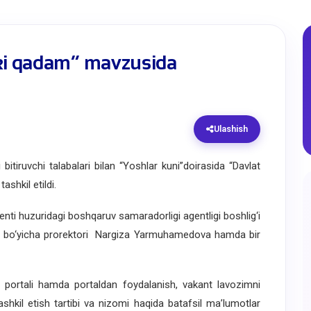
bki qadam” mavzusida
Ulashish
iruvchi talabalari bilan “Yoshlar kuni”doirasida “Davlat
shkil etildi.
 huzuridagi boshqaruv samaradorligi agentligi boshlig‘i
ri bo‘yicha prorektori Nargiza Yarmuhamedova hamda bir
portali hamda portaldan foydalanish, vakant lavozimni
shkil etish tartibi va nizomi haqida batafsil ma’lumotlar