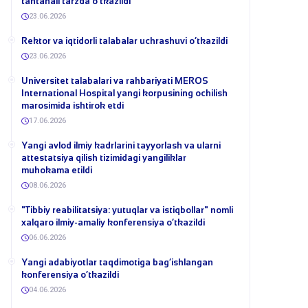
tantanali tarzda o‘tkazildi
23.06.2026
​Rektor va iqtidorli talabalar uchrashuvi o‘tkazildi
23.06.2026
Universitet talabalari va rahbariyati MEROS
International Hospital yangi korpusining ochilish
marosimida ishtirok etdi
17.06.2026
Yangi avlod ilmiy kadrlarini tayyorlash va ularni
attestatsiya qilish tizimidagi yangiliklar
muhokama etildi
08.06.2026
​"Tibbiy reabilitatsiya: yutuqlar va istiqbollar" nomli
xalqaro ilmiy-amaliy konferensiya o‘tkazildi
06.06.2026
​Yangi adabiyotlar taqdimotiga bag‘ishlangan
konferensiya o‘tkazildi
04.06.2026