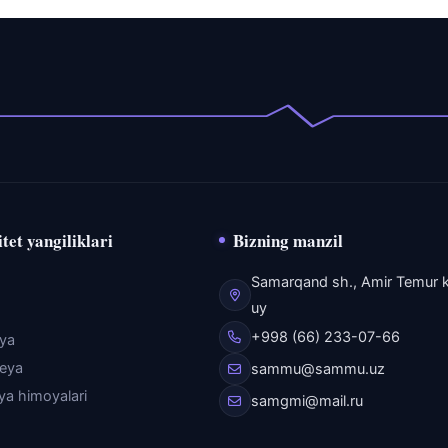
tet yangiliklari
Bizning manzil
Samarqand sh., Amir Temur k
uy
+998 (66) 233-07-66
eya
reya
sammu@sammu.uz
iya himoyalari
samgmi@mail.ru