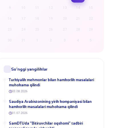
9
10
11
12
13
14
15
16
17
18
19
20
21
22
23
24
25
26
27
28
29
30
31
1
2
3
4
5
So'nggi yangiliklar
Turkiyalik mehmonlar bilan hamkorlik masalalari
muhokama qilindi
03.08.2026
​Saudiya Arabistonining yirik kompaniyasi bilan
hamkorlik masalalari muhokama qilindi
31.07.2026
​SamDTUda “Bitiruvchilar oqshomi” tadbiri