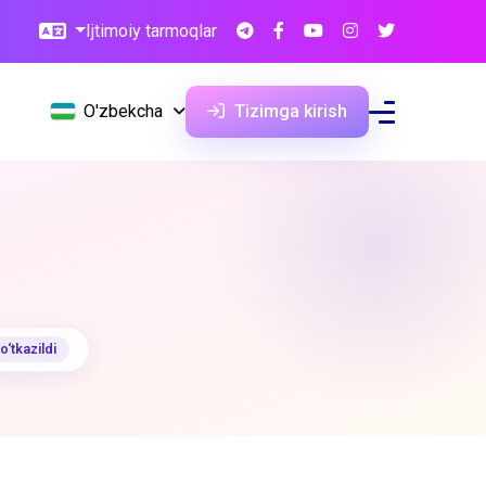
Ijtimoiy tarmoqlar
O'zbekcha
Tizimga kirish
‘tkazildi