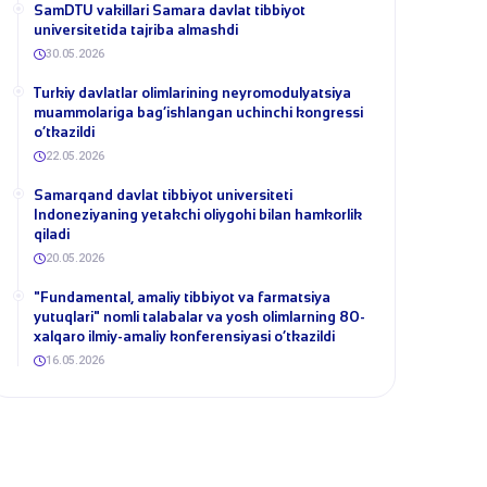
SamDTU vakillari Samara davlat tibbiyot
universitetida tajriba almashdi
30.05.2026
​Turkiy davlatlar olimlarining neyromodulyatsiya
muammolariga bag‘ishlangan uchinchi kongressi
o‘tkazildi
22.05.2026
Samarqand davlat tibbiyot universiteti
Indoneziyaning yetakchi oliygohi bilan hamkorlik
qiladi
20.05.2026
​"Fundamental, amaliy tibbiyot va farmatsiya
yutuqlari" nomli talabalar va yosh olimlarning 80-
xalqaro ilmiy-amaliy konferensiyasi o‘tkazildi
16.05.2026