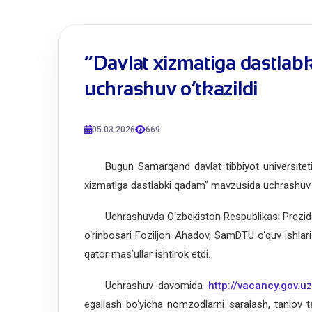
​“Davlat xizmatiga dastla
uchrashuv o‘tkazildi
05.03.2026
669
Bugun Samarqand davlat tibbiyot universiteti bit
xizmatiga dastlabki qadam” mavzusida uchrashuv ta
Uchrashuvda O‘zbekiston Respublikasi Prezidenti
o‘rinbosari Foziljon Ahadov, SamDTU o‘quv ishla
qator mas’ullar ishtirok etdi.
Uchrashuv davomida
http://vacancy.gov.uz
egallash bo‘yicha nomzodlarni saralash, tanlov ta