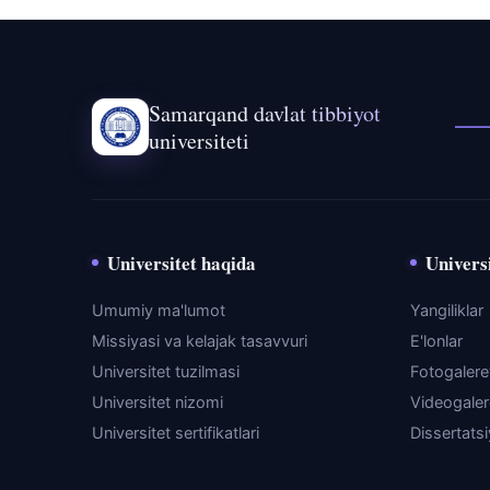
Samarqand davlat tibbiyot
universiteti
Universitet haqida
Universi
Umumiy ma'lumot
Yangiliklar
Missiyasi va kelajak tasavvuri
E'lonlar
Universitet tuzilmasi
Fotogaler
Universitet nizomi
Videogale
Universitet sertifikatlari
Dissertats