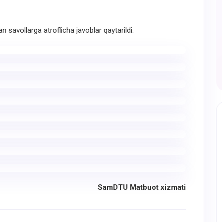
vollarga atroflicha javoblar qaytarildi.
SamDTU Matbuot xizmati