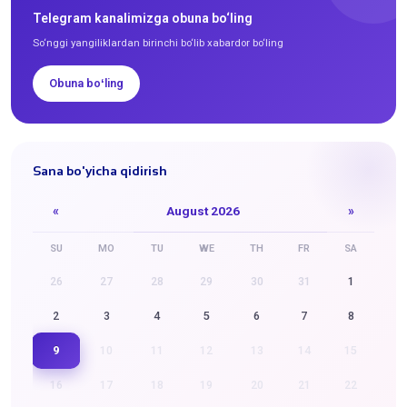
Telegram kanalimizga obuna bo‘ling
So‘nggi yangiliklardan birinchi bo‘lib xabardor bo‘ling
Obuna boʻling
Sana bo'yicha qidirish
«
August 2026
»
SU
MO
TU
WE
TH
FR
SA
26
27
28
29
30
31
1
2
3
4
5
6
7
8
9
10
11
12
13
14
15
16
17
18
19
20
21
22