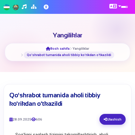
Yangiliklar
Bosh sahifa
Yangiliklar
Qoʻshrabot tumanida aholi tibbiy koʻrikdan oʻtkazildi
Qoʻshrabot tumanida aholi tibbiy
koʻrikdan oʻtkazildi
28.09.2025
606
Ulashish
Sogʻliqni saqlash tizimini takomillashtirish, aholi