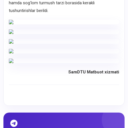
hamda sogʻlom turmush tarzi borasida kerakli
tushuntirishlar berildi.
SamDTU Matbuot xizmati