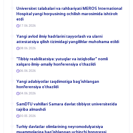
Universitet talabalari va rahbariyati MEROS International
Hospital yangi korpusining ochilish marosimida ishtirok
etdi
17.06.2026
Yangi avlod ilmiy kadrlarini tayyorlash va ularni
attestatsiya qilish tizimidagi yangiliklar muhokama etildi
08.06.2026
​"Tibbiy reabilitatsiya: yutuqlar va istiqbollar" nomli
xalqaro ilmiy-amaliy konferensiya o‘tkazildi
06.06.2026
​Yangi adabiyotlar taqdimotiga bag‘ishlangan
konferensiya o‘tkazildi
04.06.2026
SamDTU vakillari Samara davlat tibbiyot universitetida
tajriba almashdi
30.05.2026
​Turkiy davlatlar olimlarining neyromodulyatsiya
muammolariga bag‘ishlangan uchinchi kongressi