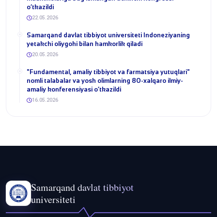
o‘tkazildi
22.05.2026
Samarqand davlat tibbiyot universiteti Indoneziyaning
yetakchi oliygohi bilan hamkorlik qiladi
20.05.2026
​"Fundamental, amaliy tibbiyot va farmatsiya yutuqlari"
nomli talabalar va yosh olimlarning 80-xalqaro ilmiy-
amaliy konferensiyasi o‘tkazildi
16.05.2026
Samarqand davlat tibbiyot
universiteti