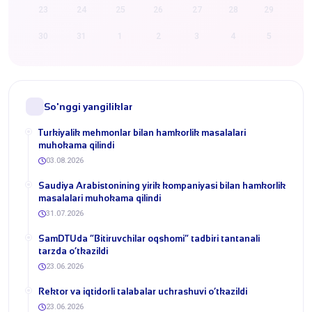
23
24
25
26
27
28
29
30
31
1
2
3
4
5
So'nggi yangiliklar
Turkiyalik mehmonlar bilan hamkorlik masalalari
muhokama qilindi
03.08.2026
​Saudiya Arabistonining yirik kompaniyasi bilan hamkorlik
masalalari muhokama qilindi
31.07.2026
​SamDTUda “Bitiruvchilar oqshomi” tadbiri tantanali
tarzda o‘tkazildi
23.06.2026
​Rektor va iqtidorli talabalar uchrashuvi o‘tkazildi
23.06.2026