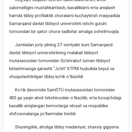
salomatligini mustahkamlash, kasalliklarni erta aniqlash
hamda tibbiy profilaktik choralarni kuchaytirish maqsadida
Samarqand davlat tibbiyot universiteti ishchi guruhi
tomonidan bir qator chora-tadbirlar amalga oshirilmoqda.
Jumladan joriy yilning 27-sentyabr kuni Samarqand
davlat tibbiyot universitetining malakali tibbiyot
mutaxassislari tomonidan Qo‘shrabot tuman tibbiyot
birlashmasiga qarashli “Jo‘sh” KTPM hududida bepul va
chuqurlashtirilgan tibbiy ko‘rik oʻtkazildi.
Koʻrik davomida SamDTU mutaxassislari tomonidan
400 ga yaqin aholi tekshiruvdan oʻtkazilib, erta bosqichdagi
kasallik aniqlangan bemorlarga viloyat va respublika
shifoxonalariga yoʻllanmalar berildi.
Shuningdek, aholiga tibbiy madaniyat, shaxsiy gigiyena