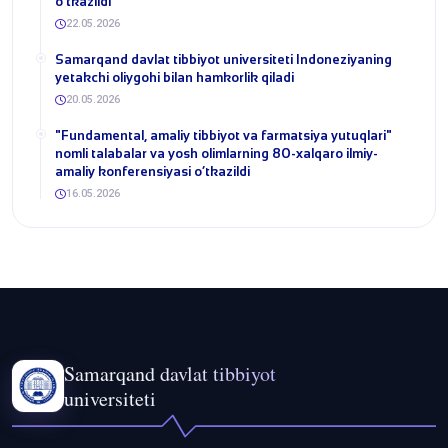
o‘tkazildi
22.05.2026
Samarqand davlat tibbiyot universiteti Indoneziyaning
yetakchi oliygohi bilan hamkorlik qiladi
20.05.2026
​"Fundamental, amaliy tibbiyot va farmatsiya yutuqlari"
nomli talabalar va yosh olimlarning 80-xalqaro ilmiy-
amaliy konferensiyasi o‘tkazildi
16.05.2026
Samarqand davlat tibbiyot
universiteti