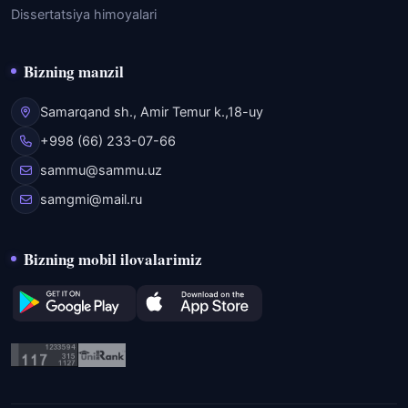
Dissertatsiya himoyalari
Bizning manzil
Samarqand sh., Amir Temur k.,18-uy
+998 (66) 233-07-66
sammu@sammu.uz
samgmi@mail.ru
Bizning mobil ilovalarimiz