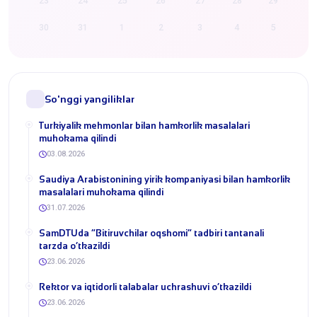
23
24
25
26
27
28
29
30
31
1
2
3
4
5
So'nggi yangiliklar
Turkiyalik mehmonlar bilan hamkorlik masalalari
muhokama qilindi
03.08.2026
​Saudiya Arabistonining yirik kompaniyasi bilan hamkorlik
masalalari muhokama qilindi
31.07.2026
​SamDTUda “Bitiruvchilar oqshomi” tadbiri tantanali
tarzda o‘tkazildi
23.06.2026
​Rektor va iqtidorli talabalar uchrashuvi o‘tkazildi
23.06.2026