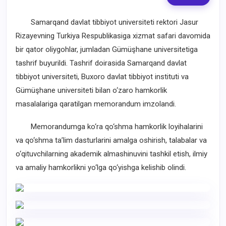
Samarqand davlat tibbiyot universiteti rektori Jasur
Rizayevning Turkiya Respublikasiga xizmat safari davomida
bir qator oliygohlar, jumladan Gümüşhane universitetiga
tashrif buyurildi. Tashrif doirasida Samarqand davlat
tibbiyot universiteti, Buxoro davlat tibbiyot instituti va
Gümüşhane universiteti bilan o‘zaro hamkorlik
masalalariga qaratilgan memorandum imzolandi.
Memorandumga ko‘ra qo‘shma hamkorlik loyihalarini
va qo‘shma ta’lim dasturlarini amalga oshirish, talabalar va
o‘qituvchilarning akademik almashinuvini tashkil etish, ilmiy
va amaliy hamkorlikni yo‘lga qo‘yishga kelishib olindi.