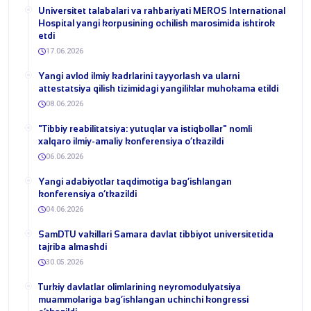
Universitet talabalari va rahbariyati MEROS International
Hospital yangi korpusining ochilish marosimida ishtirok
etdi
17.06.2026
Yangi avlod ilmiy kadrlarini tayyorlash va ularni
attestatsiya qilish tizimidagi yangiliklar muhokama etildi
08.06.2026
​"Tibbiy reabilitatsiya: yutuqlar va istiqbollar" nomli
xalqaro ilmiy-amaliy konferensiya o‘tkazildi
06.06.2026
​Yangi adabiyotlar taqdimotiga bag‘ishlangan
konferensiya o‘tkazildi
04.06.2026
SamDTU vakillari Samara davlat tibbiyot universitetida
tajriba almashdi
30.05.2026
​Turkiy davlatlar olimlarining neyromodulyatsiya
muammolariga bag‘ishlangan uchinchi kongressi