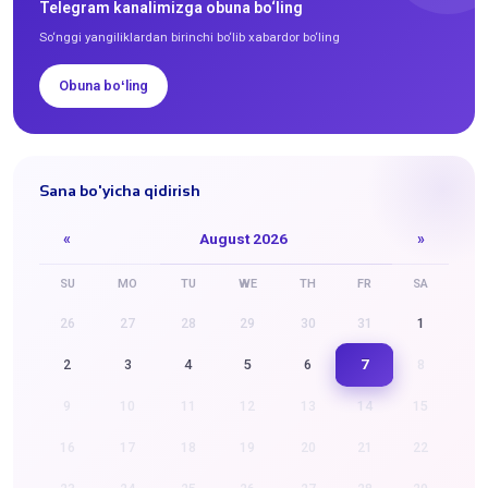
Telegram kanalimizga obuna bo‘ling
So‘nggi yangiliklardan birinchi bo‘lib xabardor bo‘ling
Obuna boʻling
Sana bo'yicha qidirish
«
August 2026
»
SU
MO
TU
WE
TH
FR
SA
26
27
28
29
30
31
1
7
2
3
4
5
6
8
9
10
11
12
13
14
15
16
17
18
19
20
21
22